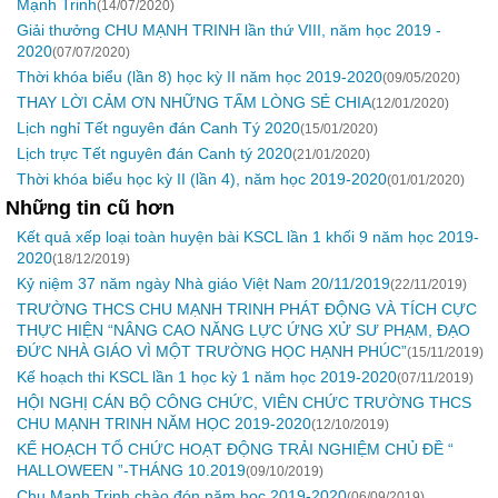
Mạnh Trinh
(14/07/2020)
Giải thưởng CHU MẠNH TRINH lần thứ VIII, năm học 2019 -
2020
(07/07/2020)
Thời khóa biểu (lần 8) học kỳ II năm học 2019-2020
(09/05/2020)
THAY LỜI CẢM ƠN NHỮNG TẤM LÒNG SẺ CHIA
(12/01/2020)
Lịch nghỉ Tết nguyên đán Canh Tý 2020
(15/01/2020)
Lịch trực Tết nguyên đán Canh tý 2020
(21/01/2020)
Thời khóa biểu học kỳ II (lần 4), năm học 2019-2020
(01/01/2020)
Những tin cũ hơn
Kết quả xếp loại toàn huyện bài KSCL lần 1 khối 9 năm học 2019-
2020
(18/12/2019)
Kỷ niệm 37 năm ngày Nhà giáo Việt Nam 20/11/2019
(22/11/2019)
TRƯỜNG THCS CHU MẠNH TRINH PHÁT ĐỘNG VÀ TÍCH CỰC
THỰC HIỆN “NÂNG CAO NĂNG LỰC ỨNG XỬ SƯ PHẠM, ĐẠO
ĐỨC NHÀ GIÁO VÌ MỘT TRƯỜNG HỌC HẠNH PHÚC”
(15/11/2019)
Kế hoạch thi KSCL lần 1 học kỳ 1 năm học 2019-2020
(07/11/2019)
HỘI NGHỊ CÁN BỘ CÔNG CHỨC, VIÊN CHỨC TRƯỜNG THCS
CHU MẠNH TRINH NĂM HỌC 2019-2020
(12/10/2019)
KẾ HOẠCH TỔ CHỨC HOẠT ĐỘNG TRẢI NGHIỆM CHỦ ĐỀ “
HALLOWEEN ”-THÁNG 10.2019
(09/10/2019)
Chu Mạnh Trinh chào đón năm học 2019-2020
(06/09/2019)