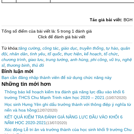
Tác giả bài viết:
BGH
Tổng số điểm của bài viết là: 5 trong 1 đánh giá
Click để đánh giá bài viết
Từ khóa:
tăng cường
,
công tác
,
giáo dục
,
truyền thống
,
tự hào
,
quân
đội
,
nhân dân
,
tình yêu
,
tổ quốc
,
thực hiện
,
kế hoạch
,
tổ chức
,
chương trình
,
giao lưu
,
trung tướng
,
anh hùng
,
phi công
,
vũ trụ
,
nghệ
sĩ
,
thương binh
,
thủ đô
Bình luận mới
Bạn cần đăng nhập thành viên để sử dụng chức năng này
Những tin mới hơn
Thông báo kế hoạch kiểm tra đánh giá năng lực đầu vào khối 6
trường THCS Chu Mạnh Trinh năm học 2020 – 2021.
(10/07/2020)
Học sinh Hưng Yên ghi dấu trưởng thành với thông điệp ý nghĩa từ
nến và hoa hồng
(12/07/2020)
KẾT QUẢ KIỂM TRA ĐÁNH GIÁ NĂNG LỰC ĐẦU VÀO KHỐI 6
NĂM HỌC 2020-2021
(13/07/2020)
Xúc động Lễ tri ân và trưởng thành của học sinh khối 9 trường Chu