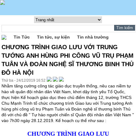
Tin Tức
Tin tức, sự kiện
Tin nhà trường
CHƯƠNG TRÌNH GIAO LƯU VỚI TRUNG
TƯỚNG ANH HÙNG PHI CÔNG VŨ TRỤ PHẠM
TUÂN VÀ ĐOÀN NGHỆ SĨ THƯƠNG BINH THỦ
ĐÔ HÀ NỘI
Thứ ba - 24/12/2019 16:52
Nhằm tăng cường công tác giáo dục truyền thống, nêu cao niềm tự
hào về quân đội nhân dân Việt Nam, khơi dậy tình yêu Tổ Quốc,
thực hiện Kế hoạch giáo dục theo chủ điểm tháng 12, trường THCS
Chu Mạnh Trinh tổ chức chương trình Giao lưu với Trung tướng Anh
hùng phi công vũ trụ Phạm Tuân và Đoàn nghệ sĩ thương binh Thủ
đô với chủ đề " Tự hào người chiến sĩ Quân đội nhân dân Việt Nam "
vào 7h30 ngày 28.12.2019. Kế hoạch cụ thể như sau :
CHƯƠNG TRÌNH GIAO LƯU