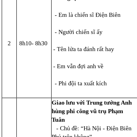
- Em là chiến sĩ Điện Biên
- Người chiến sĩ ấy
2
8h10- 8h30
- Tên lửa ta đánh rất hay
- Em vẫn đợi anh về
- Phi đội ta xuất kích
Giao lưu với Trung tướng Anh
hùng phi công vũ trụ Phạm
Tuân
- Chủ đề: “Hà Nội - Điện Biên
Phủ trên không”