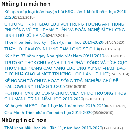
Những tin mới hơn
Kết quả xếp loại toàn huyện bài KSCL lần 1 khối 9 năm học 2019-
2020
(18/12/2019)
CHƯƠNG TRÌNH GIAO LƯU VỚI TRUNG TƯỚNG ANH HÙNG
PHI CÔNG VŨ TRỤ PHẠM TUÂN VÀ ĐOÀN NGHỆ SĨ THƯƠNG
BINH THỦ ĐÔ HÀ NỘI
(24/12/2019)
Thời khóa biểu học kỳ II (lần 4), năm học 2019-2020
(01/01/2020)
THAY LỜI CẢM ƠN NHỮNG TẤM LÒNG SẺ CHIA
(12/01/2020)
Kỷ niệm 37 năm ngày Nhà giáo Việt Nam 20/11/2019
(22/11/2019)
TRƯỜNG THCS CHU MẠNH TRINH PHÁT ĐỘNG VÀ TÍCH CỰC
THỰC HIỆN “NÂNG CAO NĂNG LỰC ỨNG XỬ SƯ PHẠM, ĐẠO
ĐỨC NHÀ GIÁO VÌ MỘT TRƯỜNG HỌC HẠNH PHÚC”
(15/11/2019)
KẾ HOẠCH TỔ CHỨC HOẠT ĐỘNG TRẢI NGHIỆM CHỦ ĐỀ “
HALLOWEEN ”-THÁNG 10.2019
(09/10/2019)
HỘI NGHỊ CÁN BỘ CÔNG CHỨC, VIÊN CHỨC TRƯỜNG THCS
CHU MẠNH TRINH NĂM HỌC 2019-2020
(12/10/2019)
Kế hoạch thi KSCL lần 1 học kỳ 1 năm học 2019-2020
(07/11/2019)
Chu Mạnh Trinh chào đón năm học 2019-2020
(06/09/2019)
Những tin cũ hơn
Thời khóa biểu học kỳ I (lần 1), năm học 2019-2020
(17/08/2019)