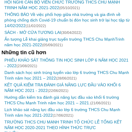
HỘI NGHỊ CÁN BỘ VIÊN CHỨC TRƯỜNG THCS CHU MẠNH
TRINH NĂM HỌC 2021-2022
(05/10/2021)
THÔNG BÁO Về việc phối hợp giữa nhà trường và gia đình về
phòng chống dịch Covid-19 chuẩn bị đón học sinh trở lại học tập từ
14/02/2022
(11/02/2022)
SÁCH - MỞ CỬA TƯƠNG LAI
(30/04/2022)
Ấn tượng Lễ khai giảng trực tuyến trường THCS Chu MạnhTrinh
năm học 2021-2022
(05/09/2021)
Những tin cũ hơn
PHIẾU KHẢO SÁT THÔNG TIN HỌC SINH LỚP 6 NĂM HỌC 2021
- 2022
(23/08/2021)
Danh sách học sinh trúng tuyển vào lớp 6 trường THCS Chu Mạnh
Trinh năm học 2021 – 2022
(28/06/2021)
KẾT QUẢ KIỂM TRA ĐÁNH GIÁ NĂNG LỰC ĐẦU VÀO KHỐI 6
NĂM HỌC 2021 - 2022
(22/06/2021)
Hướng dẫn kiểm tra đánh giá năng lực đầu vào khối 6 trường
THCS Chu Mạnh Trinh năm học 2021 – 2021.
(21/06/2021)
Lịch khảo sát năng lực đầu vào lớp 6 trường THCS Chu Mạnh
Trinh năm học 2021-2022
(17/06/2021)
TRƯỜNG THCS CHU MẠNH TRINH TỔ CHỨC LỄ TỔNG KẾT
NĂM HỌC 2020-2021 THEO HÌNH THỨC TRỰC