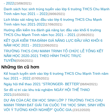
- 2022
(23/08/2021)
Danh sách học sinh trúng tuyển vào lớp 6 trường THCS Chu Mạnh
Trinh năm học 2021 – 2022
(28/06/2021)
Lịch khảo sát năng lực đầu vào lớp 6 trường THCS Chu Mạnh
Trinh năm học 2021-2022
(17/06/2021)
Hướng dẫn kiểm tra đánh giá năng lực đầu vào khối 6 trường
THCS Chu Mạnh Trinh năm học 2021 – 2021.
(21/06/2021)
KẾT QUẢ KIỂM TRA ĐÁNH GIÁ NĂNG LỰC ĐẦU VÀO KHỐI 6
NĂM HỌC 2021 - 2022
(22/06/2021)
TRƯỜNG THCS CHU MẠNH TRINH TỔ CHỨC LỄ TỔNG KẾT
NĂM HỌC 2020-2021 THEO HÌNH THỨC TRỰC
TUYẾN
(05/06/2021)
Những tin cũ hơn
Kế hoạch tuyển sinh vào lớp 6 trường THCS Chu Mạnh Trinh năm
học 2021 – 2022.
(07/05/2021)
Ngày hội thể thao 2021 “STRONGER- BETTER”
(06/04/2021)
Sơ đồ vị trí các khu trải nghiệm NGÀY HỘI THỂ THAO
2021
(31/03/2021)
DỰ ÁN CỦA CÁC EM HỌC SINH LỚP 7 TRƯỜNG THCS CHU
MẠNH TRINH ĐẠT GIẢI TẠI CUỘC THI “HỌC SINH, SINH VIÊN
VỚI Ý TƯỞNG KHỞI NGHIỆP” QUÔC GIA.
(23/12/2020)