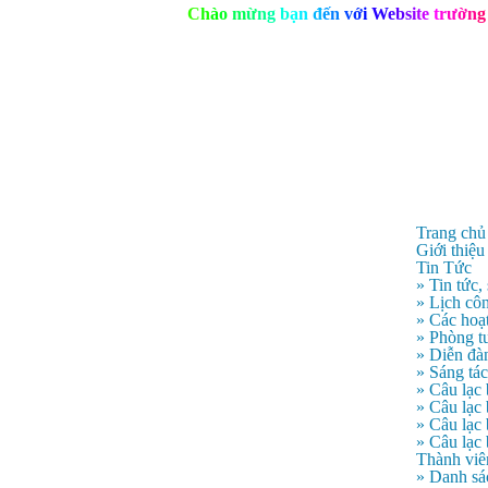
C
h
à
o
m
ừ
n
g
b
ạ
n
đ
ế
n
v
ớ
i
W
e
b
s
i
t
e
t
r
ư
ờ
n
g
Trang chủ
Giới thiệu
Tin Tức
» Tin tức,
» Lịch côn
» Các hoạ
» Phòng t
» Diễn đà
» Sáng tá
» Câu lạc
» Câu lạ
» Câu lạc
» Câu lạc
Thành viê
» Danh sá