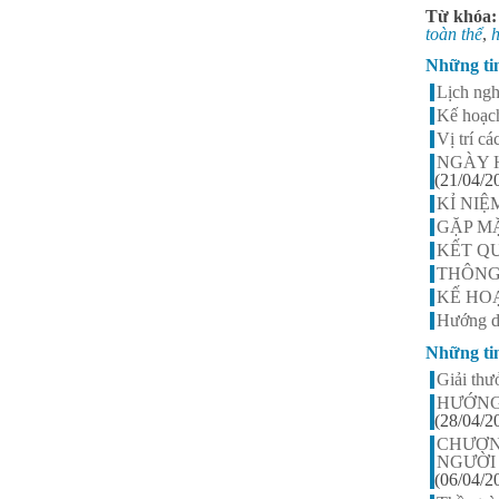
Từ khóa
toàn thể
,
h
Những ti
Lịch ng
Kế hoạc
Vị trí 
NGÀY 
(21/04/2
KỈ NIỆ
GẶP MẶ
KẾT QU
THÔNG
KẾ HOẠ
Hướng d
Những ti
Giải th
HƯỚNG
(28/04/2
CHƯƠN
NGƯỜI
(06/04/2