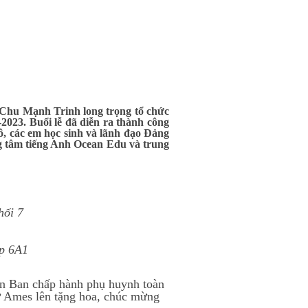
 Chu Mạnh Trinh long trọng tổ chức
2023. Buổi lễ đã diễn ra thành công
ô, các em học sinh và lãnh đạo Đảng
g tâm tiếng Anh Ocean Edu và trung
hối 7
ớp 6A1
n Ban chấp hành phụ huynh toàn
ữ Ames lên tặng hoa, chúc mừng