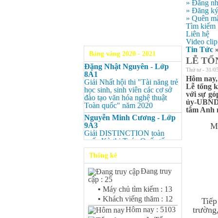
» Đăng n
» Đăng k
» Quên mậ
Tìm kiếm
Liên hệ
Video clip
Tin Tức
Bảng vàng 2020 - 2021
LỄ TỔ
Đặng Nhật Nguyên - Lớp
Thứ tư - 31/0
8A1
Hôm nay, 
Giải Nhất hội thi "Tài năng trẻ
Lễ tổng k
học sinh, sinh viên các cơ sở
với sự gó
đào tạo văn hóa nghệ thuật
ủy-UBND T
Toàn quốc" năm 2020
tâm Anh 
Nguyễn Minh Cương - Lớp
9A3
Mở đầu 
Giải DISTINCTION toàn
quốc Kỳ thi Toán Quốc tế
Kangaroo – IKMC 2020
Thống kê
Nguyễn Minh Cương - Lớp
9A3
Đang truy
Giải Ba kỳ thi chọn HSG cấp
cập : 25
tỉnh môn Toán.
•
Máy chủ tìm kiếm : 13
Bùi Quang Minh - Lớp 9A3
•
Khách viếng thăm : 12
Tiếp đế
Giải DISTINCTION Toàn
trường
Hôm nay : 5103
quốc Kỳ thi Toán Quốc tế