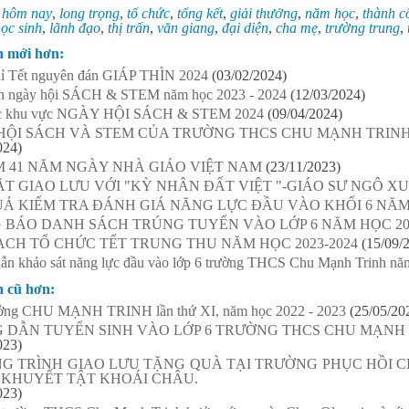
:
hôm nay
,
long trọng
,
tổ chức
,
tổng kết
,
giải thưởng
,
năm học
,
thành c
ọc sinh
,
lãnh đạo
,
thị trấn
,
văn giang
,
đại diện
,
cha mẹ
,
trường trung
,
n mới hơn:
hỉ Tết nguyên đán GIÁP THÌN 2024
(03/02/2024)
h ngày hội SÁCH & STEM năm học 2023 - 2024
(12/03/2024)
các khu vực NGÀY HỘI SÁCH & STEM 2024
(09/04/2024)
HỘI SÁCH VÀ STEM CỦA TRƯỜNG THCS CHU MẠNH TRINH
024)
M 41 NĂM NGÀY NHÀ GIÁO VIỆT NAM
(23/11/2023)
T GIAO LƯU VỚI "KỲ NHÂN ĐẤT VIỆT "-GIÁO SƯ NGÔ X
Ả KIỂM TRA ĐÁNH GIÁ NĂNG LỰC ĐẦU VÀO KHỐI 6 NĂM H
 BÁO DANH SÁCH TRÚNG TUYỂN VÀO LỚP 6 NĂM HỌC 202
CH TỔ CHỨC TẾT TRUNG THU NĂM HỌC 2023-2024
(15/09/
ẫn khảo sát năng lực đầu vào lớp 6 trường THCS Chu Mạnh Trinh nă
n cũ hơn:
ưởng CHU MẠNH TRINH lần thứ XI, năm học 2022 - 2023
(25/05/20
 DẪN TUYỂN SINH VÀO LỚP 6 TRƯỜNG THCS CHU MẠNH T
023)
G TRÌNH GIAO LƯU TẶNG QUÀ TẠI TRƯỜNG PHỤC HỒI 
 KHUYẾT TẬT KHOÁI CHÂU.
023)