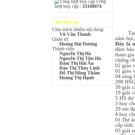
Tổng
Kangaroo – IKMC 2020
lượt truy cập :
33108074
Bùi Quang Minh - Lớp 9A3
Giải Ba kỳ thi chọn HSG cấp
tỉnh môn Toán.
Ban biên tập
Đinh Anh Thư - Lớp 9A3
Chịu trách nhiệm nội dung:
Giải Nhì kỳ thi chọn HSG cấp
Tại buổ
Vũ Văn Thanh
tỉnh môn Sinh học.
năm học,
Quản trị:
Chu Quang Lượng - Lớp
Đây là 
Hoàng Hải Dương
9A3
đảm bảo
Thành viên:
Giải Ba kỳ thi chọn HSG cấp
Nguyễn Thị Hà
tham gia
tỉnh môn Toán.
Nguyễn Thị Thu Hà
chứng cho
Đàm Thị Hải Âu
Lê Minh Chiến- Lớp 9A3
02 giáo 
Đào Thị Thùy Linh
Giải Ba kỳ thi chọn HSG cấp
01 giáo 
Đỗ Thị Hồng Thắm
tỉnh môn Sinh học.
04 sáng 
Hoàng Thị Hạnh
288 HSG 
Đào Thu Hiền - Lớp 9A1
39 giải 
Giải Ba kỳ thi chọn HSG cấp
tỉnh môn Tiếng Anh.
19 giải 
5 HS dự
Nguyễn Mạnh Dũng - Lớp
3 huy ch
6A1
29 em đạt
Đạt TOP 5% học sinh xuất sắc
Toàn quốc Kỳ thi Toán Quốc
4 huy c
tế Kangaroo – IKMC 2021
01 Dự án
cấp tỉnh.
Nguyễn Lê Bảo Ngọc - Lớp
03 giải 
6A2