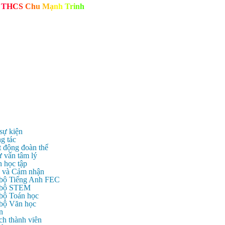
T
H
C
S
C
h
u
M
ạ
n
h
T
r
i
n
h
 sự kiện
g tác
t động đoàn thể
ư vấn tâm lý
n học tập
c và Cảm nhận
 bộ Tiếng Anh FEC
c bộ STEM
 bộ Toán học
 bộ Văn học
n
ch thành viên