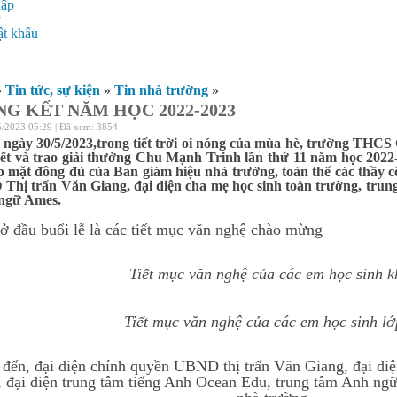
hập
ý
t khẩu
»
Tin tức, sự kiện
»
Tin nhà trường
»
NG KẾT NĂM HỌC 2022-2023
5/2023 05:29 | Đã xem: 3854
ngày 30/5/2023,trong tiết trời oi nóng của mùa hè, trường THCS
ết và trao giải thưởng Chu Mạnh Trinh lần thứ 11 năm học 2022-
p mặt đông đủ của Ban giám hiệu nhà trường, toàn thể các thầy c
hị trấn Văn Giang, đại diện cha mẹ học sinh toàn trường, trun
ngữ Ames.
buổi lễ là các tiết mục văn nghệ chào mừng
Tiết mục văn nghệ của các em học sinh k
Tiết mục văn nghệ của các em học sinh l
n, đại diện chính quyền UBND thị trấn Văn Giang, đại diệ
, đại diện trung tâm tiếng Anh Ocean Edu, trung tâm Anh ng