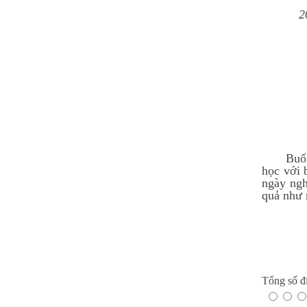
Nguyễn Thị Ngọc Linh -
2
Lớp 9A3
HS xuất sắc nhất khối 9, điểm
trung bình đạt 9,5
Buổi Lễ 
học với 
ngày ngh
quả như
Tổng số đi