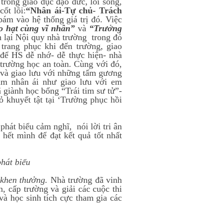
rong giáo dục đạo đức, lối sống,
cốt lõi:
“Nhân ái-Tự chủ- Trách
bám vào hệ thống giá trị đó. Việc
o hạt cùng vĩ nhân”
và
“Trưởng
h lại Nội quy nhà trường trong đó
rang phục khi đến trường, giao
 để HS dễ nhớ- dễ thực hiện- nhà
trường học an toàn
. Cùng với đó,
 và giao lưu với những tấm gương
làm nhân ái như giao lưu với em
giành học bổng “Trái tim sư tử”-
 khuyết tật tại ‘Trường phục hồi
át biểu cảm nghĩ, nói lời tri ân
 hết mình để đạt kết quả tốt nhất
hát biểu
khen thưởng.
Nhà trường đã vinh
, cấp trường và giải các cuộc thi
và học sinh tích cực tham gia các