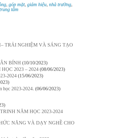
ông
,
góp mặt
,
giám hiệu
,
nhà trường
,
trung tâm
– TRẢI NGHIỆM VÀ SÁNG TẠO
UÂN BÍNH
(10/10/2023)
ỌC 2023 – 2024
(08/06/2023)
3-2024
(15/06/2023)
2023)
m học 2023-2024.
(06/06/2023)
23)
RINH NĂM HỌC 2023-2024
CHỨC NĂNG VÀ DẠY NGHỀ CHO