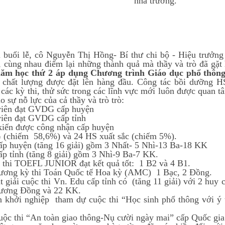
nhà trường.
i lễ, cô Nguyễn Thị Hồng- Bí thư chi bộ - Hiệu trưởng n
 cùng nhau điểm lại những thành quả mà thầy và trò đã gặt
năm học thứ 2 áp dụng Chương trình Giáo dục phổ thông 
 chất lượng được đặt lên hàng đầu. Công tác bồi dưỡng H
 các kỳ thi, thử sức trong các lĩnh vực mới luôn được quan t
 sự nỗ lực của cả thầy và trò trò:
viên đạt GVDG cấp huyện
viên đạt GVDG cấp tỉnh
kiến được công nhận cấp huyện
(chiếm 58,6%) và 24 HS xuất sắc (chiếm 5%).
cấp huyện (tăng 16 giải) gồm 3 Nhất- 5 Nhì-13 Ba-18 KK
cấp tỉnh (tăng 8 giải) gồm 3 Nhì-9 Ba-7 KK.
 thi
TOEFL JUNIOR đạt kết quả tốt: 1 B2 và 4 B1.
ương kỳ thi
Toán Quốc tế Hoa kỳ (AMC) 1 Bạc, 2 Đồng.
 giải cuộc t
hi Vn. Edu cấp tỉnh có (tăng 11 giải) với 2 hu
hương Đồng và 22 KK.
 khởi nghiệp tham dự cuộc thi “Học sinh phổ thông với ý 
cuộc thi “An toàn giao thông-Nụ cười ngày mai” cấp Quốc gia 