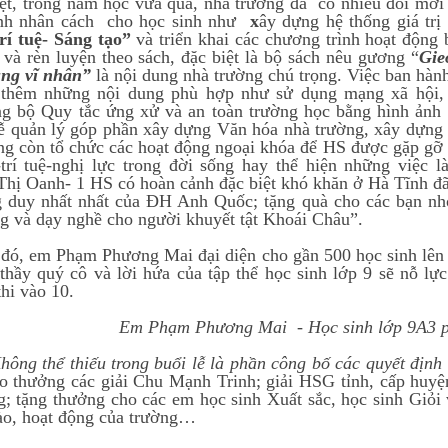
, trong năm học vừa qua, nhà trường đã có nhiều đổi mới t
ành nhân cách cho học sinh như
x
ây dựng hệ thống giá trị 
í tuệ- Sáng tạo”
và triển khai các chương trình hoạt động 
 và rèn luyện theo sách, đặc biệt là bộ sách nêu gương “
Gie
ùng vĩ nhân”
là nội dung nhà trường chú trọng. Việc ban hàn
 thêm những nội dung phù hợp như sử dụng mạng xã hội, t
ùng bộ Quy tắc ứng xử và an toàn trường học bằng hình ảnh
ễ quản lý
góp phần xây dựng Văn hóa nhà trường, xây dựng 
ng còn tổ chức các hoạt động ngoại khóa để HS được gặp gỡ
trí tuệ-nghị lực trong đời sống hay thể hiện những việc 
hị Oanh- 1 HS có hoàn cảnh đặc biệt khó khăn ở Hà Tĩnh đã 
 duy nhất nhất của ĐH Anh Quốc; tặng quà cho các bạn nhỏ
g và dạy nghề cho người khuyết tật Khoái Châu”.
 em Phạm Phương Mai đại diện cho gần 500 học sinh lên ph
thầy quý cô và lời hứa của tập thể học sinh lớp 9 sẽ nỗ lực
thi vào 10.
Em Phạm Phương Mai - Học sinh lớp 9A3 p
hể thiếu trong buổi lễ là phần công bố các quyết định 
ao thưởng các giải Chu Mạnh Trinh; giải HSG tỉnh, cấp huyện
; tặng thưởng cho các em học sinh Xuất sắc, học sinh Giỏi 
ào, hoạt động của trường…