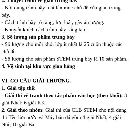
2. Thuyết trình về gian trưng bày
- Nội dung trình bầy toát lên mục chủ đề của gian trưng
bày.
- Cách trình bầy rõ ràng, lưu loát, gây ấn tượng.
- Khuyến khích cách trình bầy sáng tạo.
3. Số lượng sản phầm trưng bày
- Số lượng cho mỗi khối lớp ít nhất là 25 cuốn thuộc các
chủ đề.
- Số lượng cho sản phẩm STEM trưng bày là 10 sản phẩm.
4. Vệ sinh tại khu vực gian hàng
VI. CƠ CẤU GIẢI THƯỞNG.
1. Giải tập thể:
- Giải thi vẽ tranh theo tác phẩm văn học (theo khối):
3
giải Nhất; 6 giải KK.
2. Giải theo nhóm:
Giải thi của CLB STEM cho nội dung
thi Tên lửa nước và Máy bắn đá gồm 4 giải Nhất; 4 giải
Nhì; 10 giải Ba.