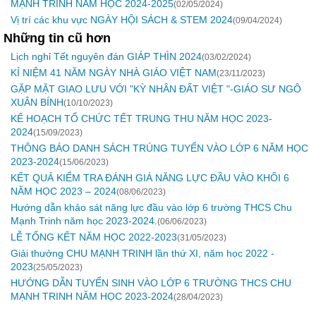
MẠNH TRINH NĂM HỌC 2024-2025
(02/05/2024)
Vị trí các khu vực NGÀY HỘI SÁCH & STEM 2024
(09/04/2024)
Những tin cũ hơn
Lịch nghỉ Tết nguyên đán GIÁP THÌN 2024
(03/02/2024)
KỈ NIỆM 41 NĂM NGÀY NHÀ GIÁO VIỆT NAM
(23/11/2023)
GẶP MẶT GIAO LƯU VỚI "KỲ NHÂN ĐẤT VIỆT "-GIÁO SƯ NGÔ
XUÂN BÍNH
(10/10/2023)
KẾ HOẠCH TỔ CHỨC TẾT TRUNG THU NĂM HỌC 2023-
2024
(15/09/2023)
THÔNG BÁO DANH SÁCH TRÚNG TUYỂN VÀO LỚP 6 NĂM HỌC
2023-2024
(15/06/2023)
KẾT QUẢ KIỂM TRA ĐÁNH GIÁ NĂNG LỰC ĐẦU VÀO KHỐI 6
NĂM HỌC 2023 – 2024
(08/06/2023)
Hướng dẫn khảo sát năng lực đầu vào lớp 6 trường THCS Chu
Mạnh Trinh năm học 2023-2024.
(06/06/2023)
LỄ TỔNG KẾT NĂM HỌC 2022-2023
(31/05/2023)
Giải thưởng CHU MẠNH TRINH lần thứ XI, năm học 2022 -
2023
(25/05/2023)
HƯỚNG DẪN TUYỂN SINH VÀO LỚP 6 TRƯỜNG THCS CHU
MẠNH TRINH NĂM HỌC 2023-2024
(28/04/2023)