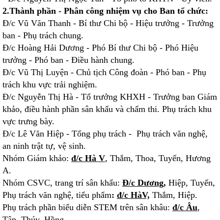
2.Thành phần - Phân công nhiệm vụ cho Ban tổ chức:
Đ/c Vũ Văn Thanh - Bí thư Chi bộ - Hiệu trưởng - Trưởng
ban - Phụ trách chung.
Đ/c Hoàng Hải Dương - Phó Bí thư Chi bộ - Phó Hiệu
trưởng - Phó ban - Điều hành chung.
Đ/c Vũ Thị Luyện - Chủ tịch Công đoàn - Phó ban - Phụ
trách khu vực trải nghiệm.
Đ/c Nguyễn Thị Hà - Tổ trưởng KHXH - Trưởng ban Giám
khảo, điều hành phần sân khấu và chấm thi. Phụ trách khu
vực trưng bày.
Đ/c Lê Văn Hiệp - Tổng phụ trách - Phụ trách văn nghệ,
an ninh trật tự, vệ sinh.
Nhóm Giám khảo:
đ/c Hà V
, Thắm, Thoa, Tuyến, Hương
A.
Nhóm CSVC, trang trí sân khấu:
Đ/c Dương,
Hiệp, Tuyến,
Phụ trách văn nghệ, tiểu phẩm
:
đ/c HàV,
Thắm, Hiệp.
Phụ trách phần biểu diễn STEM trên sân khâu:
đ/c Âu
,
Tân, Thúy, Hồng.