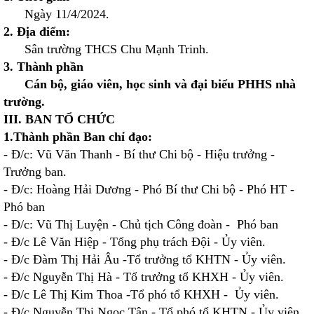
Ngày 11/4/2024.
2. Địa điểm:
Sân trường THCS Chu Mạnh Trinh.
3. Thành phần
Cán bộ, giáo viên, học sinh và đại biểu PHHS nhà
trường.
III. BAN TỔ CHỨC
1.Thành phần Ban chỉ đạo:
- Đ/c: Vũ Văn Thanh - Bí thư Chi bộ - Hiệu trưởng -
Trưởng ban.
- Đ/c: Hoàng Hải Dương - Phó Bí thư Chi bộ - Phó HT -
Phó ban
- Đ/c: Vũ Thị Luyện - Chủ tịch Công đoàn - Phó ban
- Đ/c Lê Văn Hiệp - Tổng phụ trách Đội - Ủy viên.
- Đ/c Đàm Thị Hải Âu -Tổ trưởng tổ KHTN - Ủy viên.
- Đ/c Nguyễn Thị Hà - Tổ trưởng tổ KHXH - Ủy viên.
- Đ/c Lê Thị Kim Thoa -Tổ phó tổ KHXH - Ủy viên.
- Đ/c Nguyễn Thị Ngọc Tân - Tổ phó tổ KHTN - Ủy viên.