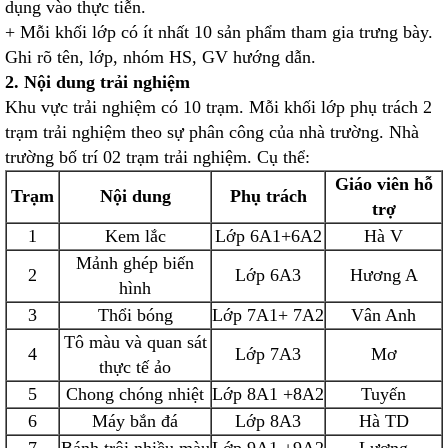
dụng vào thực tiễn.
+ Mỗi khối lớp có ít nhất 10 sản phẩm tham gia trưng bày.
Ghi rõ tên, lớp, nhóm HS, GV hướng dẫn.
2. Nội dung trải nghiệm
Khu vực trải nghiệm có 10 trạm. Mỗi khối lớp phụ trách 2
trạm trải nghiệm theo sự phân công của nhà trường. Nhà
trường bố trí 02 trạm trải nghiệm. Cụ thể:
Giáo viên hỗ
Trạm
Nội dung
Phụ trách
trợ
1
Kem lắc
Lớp 6A1+6A2
Hà V
Mảnh ghép biến
2
Lớp 6A3
Hương A
hình
3
Thổi bóng
Lớp 7A1+ 7A2
Vân Anh
Tô màu và quan sát
4
Lớp 7A3
Mơ
thực tế ảo
5
Chong chóng nhiệt
Lớp 8A1 +8A2
Tuyến
6
Máy bắn đá
Lớp 8A3
Hà TD