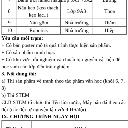
7
Bánh trôi nhiều màu
Lớp 9A1 +9A2
Lương
Nấu kẹo (kẹo thạch,
8
Lớp 9A3
Thoa
kẹo lạc..)
9
Nặn gốm
Nhà trường
Thắm
10
Robotics
Nhà trường
Hiệp
Yêu cầu mỗi trạm:
+ Có bản poster mô tả quá trình thực hiện sản phẩm.
+ Có sản phẩm minh họa.
+ Có khu vực trải nghiệm và chuẩn bị nguyên vật liệu để
học sinh các lớp đến trải nghiệm.
3. Nội dung thi:
a) Thi sản phẩm vẽ tranh theo tác phẩm văn học (khối 6, 7,
8)
b) Thi STEM
CLB STEM tổ chức thi Tên lửa nước, Máy bắn đá theo các
đội (các đội tự nguyện lập với 4 HS/đội)
IX. CHƯƠNG TRÌNH NGÀY HỘI