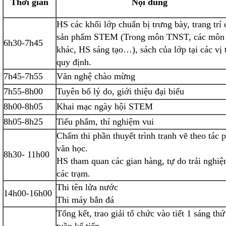
Thời gian
Nội dung
HS các khối lớp chuẩn bị trưng bày, trang trí 
sản phẩm STEM (Trong môn TNST, các môn
6h30-7h45
khác, HS sáng tạo…), sách của lớp tại các vị t
quy định.
7h45-7h55
Văn nghệ chào mừng
7h55-8h00
Tuyên bố lý do, giới thiệu đại biểu
8h00-8h05
Khai mạc ngày hội STEM
8h05-8h25
Tiểu phẩm, thí nghiệm vui
Chấm thi phần thuyết trình tranh vẽ theo tác
văn học.
8h30- 11h00
HS tham quan các gian hàng, tự do trải nghiệ
các trạm.
Thi tên lửa nước
14h00-16h00
Thi máy bắn đá
Tổng kết, trao giải tổ chức vào tiết 1 sáng thứ