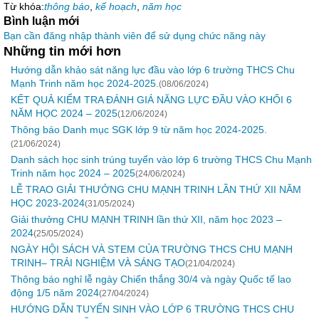
Từ khóa:
thông báo
,
kế hoạch
,
năm học
Bình luận mới
Bạn cần đăng nhập thành viên để sử dụng chức năng này
Những tin mới hơn
Hướng dẫn khảo sát năng lực đầu vào lớp 6 trường THCS Chu
Mạnh Trinh năm học 2024-2025.
(08/06/2024)
KẾT QUẢ KIỂM TRA ĐÁNH GIÁ NĂNG LỰC ĐẦU VÀO KHỐI 6
NĂM HỌC 2024 – 2025
(12/06/2024)
Thông báo Danh mục SGK lớp 9 từ năm học 2024-2025.
(21/06/2024)
Danh sách học sinh trúng tuyển vào lớp 6 trường THCS Chu Mạnh
Trinh năm học 2024 – 2025
(24/06/2024)
LỄ TRAO GIẢI THƯỞNG CHU MẠNH TRINH LẦN THỨ XII NĂM
HỌC 2023-2024
(31/05/2024)
Giải thưởng CHU MẠNH TRINH lần thứ XII, năm học 2023 –
2024
(25/05/2024)
NGÀY HỘI SÁCH VÀ STEM CỦA TRƯỜNG THCS CHU MẠNH
TRINH– TRẢI NGHIỆM VÀ SÁNG TẠO
(21/04/2024)
Thông báo nghỉ lễ ngày Chiến thắng 30/4 và ngày Quốc tế lao
động 1/5 năm 2024
(27/04/2024)
HƯỚNG DẪN TUYỂN SINH VÀO LỚP 6 TRƯỜNG THCS CHU