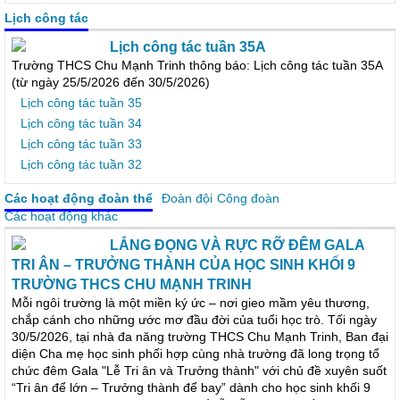
Lịch công tác
Lịch công tác tuần 35A
Trường THCS Chu Mạnh Trinh thông báo: Lịch công tác tuần 35A
(từ ngày 25/5/2026 đến 30/5/2026)
Lịch công tác tuần 35
Lịch công tác tuần 34
Lịch công tác tuần 33
Lịch công tác tuần 32
Các hoạt động đoàn thể
Đoàn đội
Công đoàn
Các hoạt động khác
LẮNG ĐỌNG VÀ RỰC RỠ ĐÊM GALA
TRI ÂN – TRƯỞNG THÀNH CỦA HỌC SINH KHỐI 9
TRƯỜNG THCS CHU MẠNH TRINH
Mỗi ngôi trường là một miền ký ức – nơi gieo mầm yêu thương,
chắp cánh cho những ước mơ đầu đời của tuổi học trò. Tối ngày
30/5/2026, tại nhà đa năng trường THCS Chu Mạnh Trinh, Ban đại
diện Cha mẹ học sinh phối hợp cùng nhà trường đã long trọng tổ
chức đêm Gala "Lễ Tri ân và Trưởng thành" với chủ đề xuyên suốt
“Tri ân để lớn – Trưởng thành để bay” dành cho học sinh khối 9