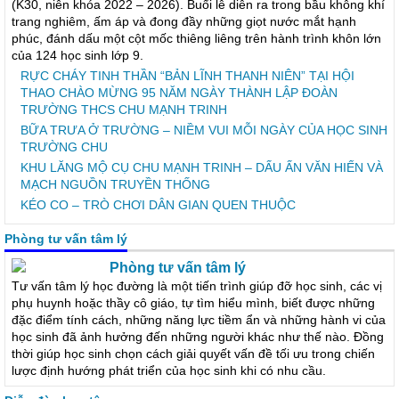
(K30, niên khóa 2022 – 2026). Buổi lễ diễn ra trong bầu không khí
trang nghiêm, ấm áp và đong đầy những giọt nước mắt hạnh
phúc, đánh dấu một cột mốc thiêng liêng trên hành trình khôn lớn
của 124 học sinh lớp 9.
RỰC CHÁY TINH THẦN “BẢN LĨNH THANH NIÊN” TẠI HỘI
THAO CHÀO MỪNG 95 NĂM NGÀY THÀNH LẬP ĐOÀN
TRƯỜNG THCS CHU MẠNH TRINH
BỮA TRƯA Ở TRƯỜNG – NIỀM VUI MỖI NGÀY CỦA HỌC SINH
TRƯỜNG CHU
KHU LĂNG MỘ CỤ CHU MẠNH TRINH – DẤU ẤN VĂN HIẾN VÀ
MẠCH NGUỒN TRUYỀN THỐNG
KÉO CO – TRÒ CHƠI DÂN GIAN QUEN THUỘC
Phòng tư vấn tâm lý
Phòng tư vấn tâm lý
Tư vấn tâm lý học đường là một tiến trình giúp đỡ học sinh, các vị
phụ huynh hoặc thầy cô giáo, tự tìm hiểu mình, biết được những
đặc điểm tính cách, những năng lực tiềm ẩn và những hành vi của
học sinh đã ảnh hưởng đến những người khác như thế nào. Đồng
thời giúp học sinh chọn cách giải quyết vấn đề tối ưu trong chiến
lược định hướng phát triển của học sinh khi có nhu cầu.