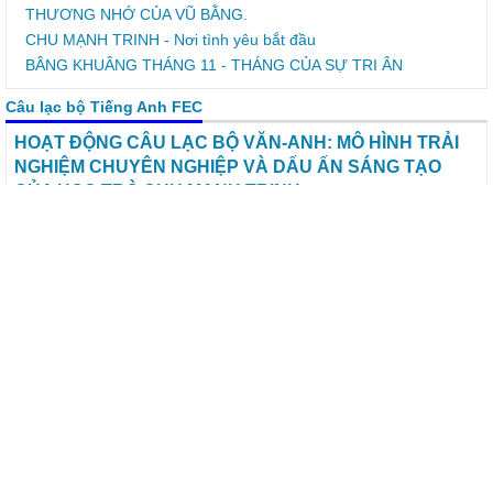
THƯƠNG NHỚ CỦA VŨ BẰNG.
CHU MẠNH TRINH - Nơi tình yêu bắt đầu
BÂNG KHUÂNG THÁNG 11 - THÁNG CỦA SỰ TRI ÂN
Câu lạc bộ Tiếng Anh FEC
HOẠT ĐỘNG CÂU LẠC BỘ VĂN-ANH:
MÔ HÌNH TRẢI NGHIỆM CHUYÊN NGHIỆP VÀ DẤU ẤN
SÁNG TẠO CỦA HỌC TRÒ CHU MẠNH TRINH
Chiều ngày 13/4/2026, buổi ngoại khóa liên môn giữa CLB Văn
học và CLB Tiếng Anh với chủ đề "Dấu ấn văn hóa: Gìn giữ tinh
hoa – Thổi hồn sáng tạo" đã tưng bừng diễn ra tại nhà đa năng.
Buổi ngoại khoá đã mang đến một mô hình trải nghiệm mới mẻ,
chuyên nghiệp và đầy cảm hứng cho các thành viên của 2 CLB.
SẮC MÀU TUỔI THƠ – HOẠT ĐỘNG TRẢI NGHIỆM SÔI NỔI
CỦA CLB ANH VÀ CLB VĂN TRƯỜNG THCS CHU MẠNH TRINH
CLB TIẾNG ANH VỚI CUỘC THI “ ĐẤU TRƯỜNG ANH NGỮ
2024”
KẾ HOẠCH HOẠT ĐỘNG CỦA CÂU LẠC BỘ TIẾNG ANH CHU
MANH TRINH FUNNY ENGLISH CLUB Năm học: 2024 -2025
CÂU LẠC BỘ TIẾNG ANH TÂM LÝ CHU MẠNH TRINH