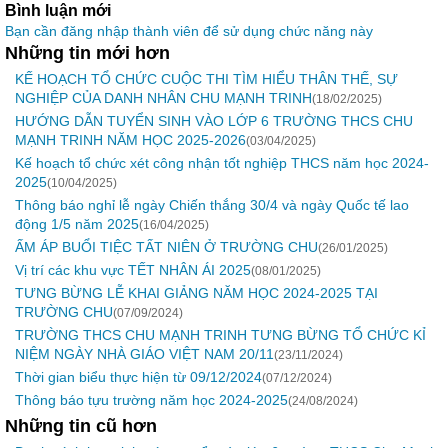
Bình luận mới
Bạn cần đăng nhập thành viên để sử dụng chức năng này
Những tin mới hơn
KẾ HOẠCH TỔ CHỨC CUỘC THI TÌM HIỂU THÂN THẾ, SỰ
NGHIỆP CỦA DANH NHÂN CHU MẠNH TRINH
(18/02/2025)
HƯỚNG DẪN TUYỂN SINH VÀO LỚP 6 TRƯỜNG THCS CHU
MẠNH TRINH NĂM HỌC 2025-2026
(03/04/2025)
Kế hoạch tổ chức xét công nhận tốt nghiệp THCS năm học 2024-
2025
(10/04/2025)
Thông báo nghỉ lễ ngày Chiến thắng 30/4 và ngày Quốc tế lao
động 1/5 năm 2025
(16/04/2025)
ẤM ÁP BUỔI TIỆC TẤT NIÊN Ở TRƯỜNG CHU
(26/01/2025)
Vị trí các khu vực TẾT NHÂN ÁI 2025
(08/01/2025)
TƯNG BỪNG LỄ KHAI GIẢNG NĂM HỌC 2024-2025 TẠI
TRƯỜNG CHU
(07/09/2024)
TRƯỜNG THCS CHU MẠNH TRINH TƯNG BỪNG TỔ CHỨC KỈ
NIỆM NGÀY NHÀ GIÁO VIỆT NAM 20/11
(23/11/2024)
Thời gian biểu thực hiện từ 09/12/2024
(07/12/2024)
Thông báo tựu trường năm học 2024-2025
(24/08/2024)
Những tin cũ hơn