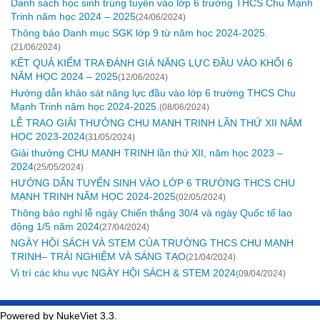
Danh sách học sinh trúng tuyển vào lớp 6 trường THCS Chu Mạnh
Trinh năm học 2024 – 2025
(24/06/2024)
Thông báo Danh mục SGK lớp 9 từ năm học 2024-2025.
(21/06/2024)
KẾT QUẢ KIỂM TRA ĐÁNH GIÁ NĂNG LỰC ĐẦU VÀO KHỐI 6
NĂM HỌC 2024 – 2025
(12/06/2024)
Hướng dẫn khảo sát năng lực đầu vào lớp 6 trường THCS Chu
Mạnh Trinh năm học 2024-2025.
(08/06/2024)
LỄ TRAO GIẢI THƯỞNG CHU MẠNH TRINH LẦN THỨ XII NĂM
HỌC 2023-2024
(31/05/2024)
Giải thưởng CHU MẠNH TRINH lần thứ XII, năm học 2023 –
2024
(25/05/2024)
HƯỚNG DẪN TUYỂN SINH VÀO LỚP 6 TRƯỜNG THCS CHU
MẠNH TRINH NĂM HỌC 2024-2025
(02/05/2024)
Thông báo nghỉ lễ ngày Chiến thắng 30/4 và ngày Quốc tế lao
động 1/5 năm 2024
(27/04/2024)
NGÀY HỘI SÁCH VÀ STEM CỦA TRƯỜNG THCS CHU MẠNH
TRINH– TRẢI NGHIỆM VÀ SÁNG TẠO
(21/04/2024)
Vị trí các khu vực NGÀY HỘI SÁCH & STEM 2024
(09/04/2024)
Powered by NukeViet 3.3.