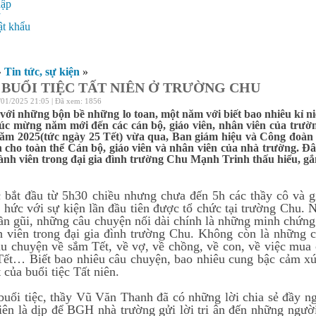
hập
ý
t khẩu
»
Tin tức, sự kiện
»
 BUỔI TIỆC TẤT NIÊN Ở TRƯỜNG CHU
/01/2025 21:05 | Đã xem: 1856
ới những bộn bề những lo toan, một năm với biết bao nhiêu kỉ niệ
chúc mừng năm mới đến các cán bộ, giáo viên, nhân viên của t
ăm 2025(tức ngày 25 Tết) vừa qua, Ban giám hiệu và Công đoàn n
 cho toàn thể Cán bộ, giáo viên và nhân viên của nhà trường. Đây
ành viên trong đại gia đình trường Chu Mạnh Trinh thấu hiểu, gắ
c bắt đầu từ 5h30 chiều nhưng chưa đến 5h các thầy cô và g
 hức với sự kiện lần đầu tiên được tổ chức tại trường Chu. N
ần gũi, những câu chuyện nối dài chính là những minh chứng
h viên trong đại gia đình trường Chu. Không còn là những
u chuyện về sắm Tết, về vợ, về chồng, về con, về việc mua cá
Tết… Biết bao nhiêu câu chuyện, bao nhiêu cung bậc cảm xúc
 của buổi tiệc Tất niên.
uổi tiệc, thầy Vũ Văn Thanh đã có những lời chia sẻ đầy ng
 niên là dịp để BGH nhà trường gửi lời tri ân đến những ngư