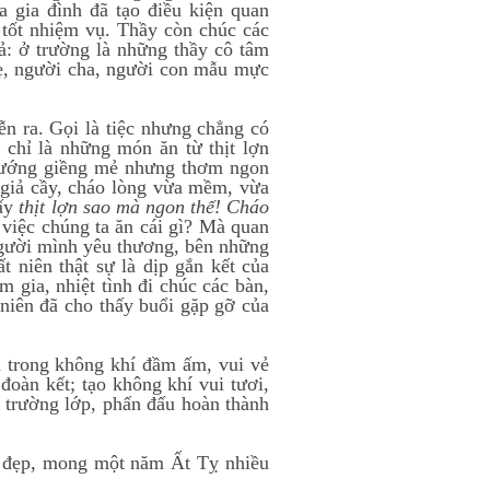
a gia đình đã tạo điều kiện quan
 tốt nhiệm vụ. Thầy còn chúc các
ả: ở trường là những thầy cô tâm
mẹ, người cha, người con mẫu mực
iễn ra. Gọi là tiệc nhưng chẳng có
chỉ là những món ăn từ thịt lợn
t nướng giềng mẻ nhưng thơm ngon
m giả cầy, cháo lòng vừa mềm, vừa
hấy
thịt lợn sao mà ngon thế!
Cháo
việc chúng ta ăn cái gì? Mà quan
người mình yêu thương, bên những
 niên thật sự là dịp gắn kết của
m gia, nhiệt tình đi chúc các bàn,
t niên đã cho thấy buổi gặp gỡ của
ra trong không khí đầm ấm, vui vẻ
đoàn kết; tạo không khí vui tươi,
i trường lớp, phấn đấu hoàn thành
ốt đẹp, mong một năm Ất Tỵ nhiều