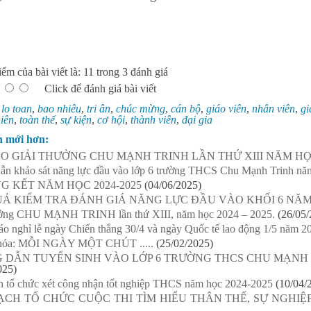
ểm của bài viết là: 11 trong 3 đánh giá
Click để đánh giá bài viết
:
lo toan
,
bao nhiêu
,
tri ân
,
chúc mừng
,
cán bộ
,
giáo viên
,
nhân viên
,
gi
niên
,
toàn thể
,
sự kiện
,
cơ hội
,
thành viên
,
đại gia
n mới hơn:
O GIẢI THƯỞNG CHU MẠNH TRINH LẦN THỨ XIII NĂM HỌC
n khảo sát năng lực đầu vào lớp 6 trường THCS Chu Mạnh Trinh năm
G KẾT NĂM HỌC 2024-2025
(04/06/2025)
Ả KIỂM TRA ĐÁNH GIÁ NĂNG LỰC ĐẦU VÀO KHỐI 6 NĂM H
ưởng CHU MẠNH TRINH lần thứ XIII, năm học 2024 – 2025.
(26/05/
o nghỉ lễ ngày Chiến thắng 30/4 và ngày Quốc tế lao động 1/5 năm 2
hóa: MỖI NGÀY MỘT CHÚT .....
(25/02/2025)
 DẪN TUYỂN SINH VÀO LỚP 6 TRƯỜNG THCS CHU MẠNH T
025)
h tổ chức xét công nhận tốt nghiệp THCS năm học 2024-2025
(10/04/
ẠCH TỔ CHỨC CUỘC THI TÌM HIỂU THÂN THẾ, SỰ NGHI