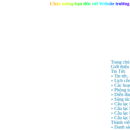
C
h
à
o
m
ừ
n
g
b
ạ
n
đ
ế
n
v
ớ
i
W
e
b
s
i
t
e
t
r
ư
ờ
n
g
Trang chủ
Giới thiệu
Tin Tức
» Tin tức,
» Lịch côn
» Các hoạ
» Phòng t
» Diễn đà
» Sáng tá
» Câu lạc
» Câu lạ
» Câu lạc
» Câu lạc
Thành viê
» Danh sá