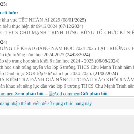
025)
n cũ hơn:
các khu vực TẾT NHÂN ÁI 2025
(08/01/2025)
n biểu thực hiện từ 09/12/2024
(07/12/2024)
G THCS CHU MẠNH TRINH TƯNG BỪNG TỔ CHỨC KỈ NI
024)
ỪNG LỄ KHAI GIẢNG NĂM HỌC 2024-2025 TẠI TRƯỜNG C
áo tựu trường năm học 2024-2025
(24/08/2024)
o tập trung học sinh khối 6 năm học 2024 - 2025
(06/08/2024)
h học sinh trúng tuyển vào lớp 6 trường THCS Chu Mạnh Trinh năm 
áo Danh mục SGK lớp 9 từ năm học 2024-2025.
(21/06/2024)
Ả KIỂM TRA ĐÁNH GIÁ NĂNG LỰC ĐẦU VÀO KHỐI 6 NĂM H
ẫn khảo sát năng lực đầu vào lớp 6 trường THCS Chu Mạnh Trinh nă
Xem phản hồi
--
Gửi phản hồi
đăng nhập thành viên để sử dụng chức năng này