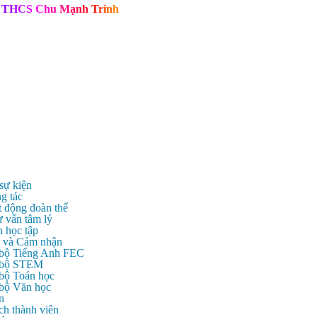
T
H
C
S
C
h
u
M
ạ
n
h
T
r
i
n
h
 sự kiện
g tác
t động đoàn thể
ư vấn tâm lý
n học tập
c và Cảm nhận
 bộ Tiếng Anh FEC
c bộ STEM
 bộ Toán học
 bộ Văn học
n
ch thành viên