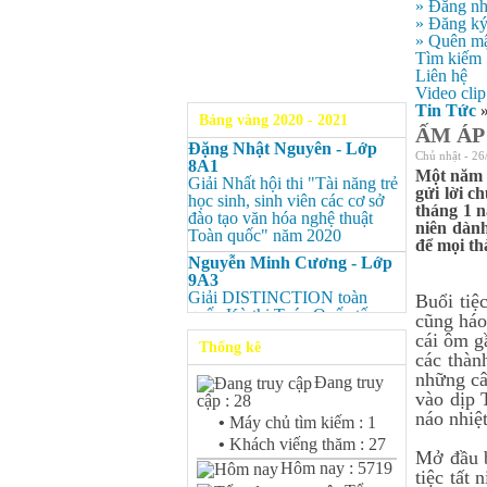
» Đăng n
» Đăng k
» Quên mậ
Tìm kiếm
Liên hệ
Video clip
Tin Tức
Bảng vàng 2020 - 2021
ẤM ÁP
Đặng Nhật Nguyên - Lớp
Chủ nhật - 26
8A1
Một năm v
Giải Nhất hội thi "Tài năng trẻ
gửi lời 
học sinh, sinh viên các cơ sở
tháng 1 n
đào tạo văn hóa nghệ thuật
niên dành
Toàn quốc" năm 2020
để mọi th
Nguyễn Minh Cương - Lớp
9A3
Giải DISTINCTION toàn
Buổi tiệ
quốc Kỳ thi Toán Quốc tế
cũng háo
Kangaroo – IKMC 2020
cái ôm g
Thống kê
các thàn
Nguyễn Minh Cương - Lớp
9A3
những câ
Đang truy
Giải Ba kỳ thi chọn HSG cấp
vào dịp 
cập : 28
tỉnh môn Toán.
náo nhiệt
•
Máy chủ tìm kiếm : 1
Bùi Quang Minh - Lớp 9A3
•
Khách viếng thăm : 27
Giải DISTINCTION Toàn
Mở đầu b
Hôm nay : 5719
quốc Kỳ thi Toán Quốc tế
tiệc tất