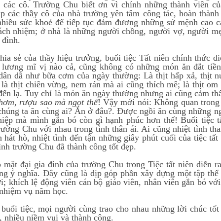
, các cô. Trường Chu biết ơn vì chính những thành viên củ
úp các thầy cô của nhà trường yên tâm công tác, hoàn thành
nhiều sức khoẻ để tiếp tục đảm đương những sứ mệnh cao c
rách nhiệm; ở nhà là những người chồng, người vợ, người 
 đình.
chia sẻ của thầy hiệu trưởng, buổi tiệc Tất niên chính thức d
lương mĩ vị nào cả, cũng không có những món ăn đắt tiền 
 dân dã như bữa cơm của ngày thường: Là thịt hấp xả, thị
 là thịt chiên vừng, nem rán mà ai cũng thích mê; là thịt o
đến lạ. Tuy chỉ là món ăn ngày thường nhưng ai cũng cảm t
thơm
,
rượu sao mà ngọt thế
! Vậy mới nói: Không quan trong 
 chúng ta ăn cùng ai? Ăn ở đâu?. Được ngồi ăn cùng những 
iệp mà mình gắn bó còn gì hạnh phúc hơn thế! Buổi tiệc tất
rường Chu với nhau trong tình thân ái. Ai cũng nhiệt tình tha
h hát hò, nhiệt tình đến tận những giây phút cuối của tiệc tấ
đình trường Chu đã thành công tốt đẹp.
 mặt đại gia đình của trường Chu trong Tiệc tất niên diễn 
ng ý nghĩa. Đây cũng là dịp góp phần xây dựng một tập thể 
i; khích lệ động viên cán bộ giáo viên, nhân viên gắn bó vớ
 nhiệm vụ năm học.
 buổi tiệc, mọi người cùng trao cho nhau những lời chúc t
, nhiều niềm vui và thành công.