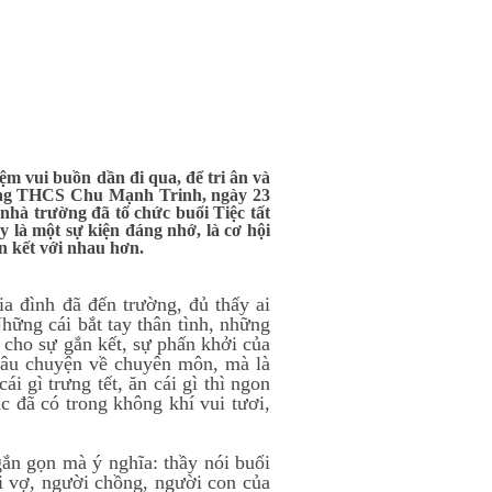
m vui buồn dần đi qua, để tri ân và
rường THCS Chu Mạnh Trinh, ngày 23
hà trường đã tổ chức buổi Tiệc tất
 là một sự kiện đáng nhớ, là cơ hội
n kết với nhau hơn.
ia đình đã đến trường, đủ thấy ai
hững cái bắt tay thân tình, những
 cho sự gắn kết, sự phấn khởi của
 câu chuyện về chuyên môn, mà là
i gì trưng tết, ăn cái gì thì ngon
 đã có trong không khí vui tươi,
ắn gọn mà ý nghĩa: thầy nói buổi
ời vợ, người chồng, người con của