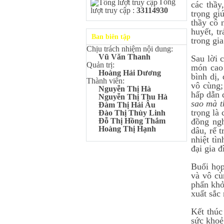
Tổng
Kangaroo – IKMC 2020
các thầy
lượt truy cập :
33114930
trọng gi
Bùi Quang Minh - Lớp 9A3
thầy cô 
Giải Ba kỳ thi chọn HSG cấp
tỉnh môn Toán.
huyết, t
Ban biên tập
trong gia
Đinh Anh Thư - Lớp 9A3
Chịu trách nhiệm nội dung:
Giải Nhì kỳ thi chọn HSG cấp
Vũ Văn Thanh
Sau lời 
tỉnh môn Sinh học.
Quản trị:
món cao 
Chu Quang Lượng - Lớp
Hoàng Hải Dương
bình dị,
9A3
Thành viên:
vô cùng;
Giải Ba kỳ thi chọn HSG cấp
Nguyễn Thị Hà
hấp dẫn 
tỉnh môn Toán.
Nguyễn Thị Thu Hà
sao mà 
Đàm Thị Hải Âu
Lê Minh Chiến- Lớp 9A3
trọng là
Đào Thị Thùy Linh
Giải Ba kỳ thi chọn HSG cấp
đồng ngh
Đỗ Thị Hồng Thắm
tỉnh môn Sinh học.
Hoàng Thị Hạnh
dâu, rể t
Đào Thu Hiền - Lớp 9A1
nhiệt tìn
Giải Ba kỳ thi chọn HSG cấp
đại gia 
tỉnh môn Tiếng Anh.
Nguyễn Mạnh Dũng - Lớp
Buổi họp
6A1
và vô cù
Đạt TOP 5% học sinh xuất sắc
phấn khở
Toàn quốc Kỳ thi Toán Quốc
xuất sắc
tế Kangaroo – IKMC 2021
Nguyễn Lê Bảo Ngọc - Lớp
Kết thúc
6A2
sức khoẻ