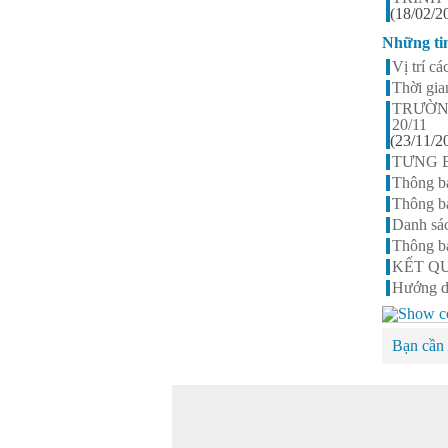
(18/02/2
Nguyễn Thị Ngọc Linh -
Lớp 9A3
Những ti
HS xuất sắc nhất khối 9, điểm
trung bình đạt 9,5
Vị trí 
Thời gia
TRƯỜN
20/11
(23/11/2
TƯNG B
Thông b
Thông bá
Danh sác
Thông b
KẾT QU
Hướng d
Bạn cần 