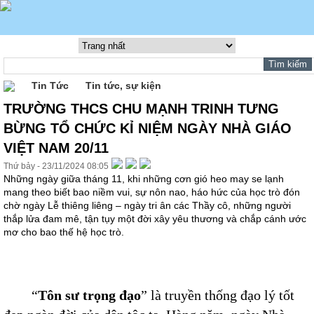
Tin Tức
Tin tức, sự kiện
TRƯỜNG THCS CHU MẠNH TRINH TƯNG
BỪNG TỔ CHỨC KỈ NIỆM NGÀY NHÀ GIÁO
VIỆT NAM 20/11
Thứ bảy - 23/11/2024 08:05
Những ngày giữa tháng 11, khi những cơn gió heo may se lạnh
mang theo biết bao niềm vui, sự nôn nao, háo hức của học trò đón
chờ ngày Lễ thiêng liêng – ngày tri ân các Thầy cô, những người
thắp lửa đam mê, tận tụy một đời xây yêu thương và chắp cánh ước
mơ cho bao thế hệ học trò.
“
Tôn sư trọng đạo
” là truyền thống đạo lý tốt