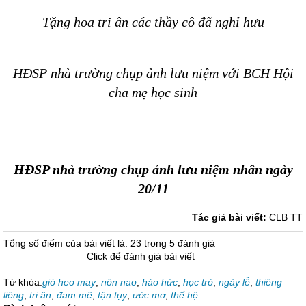
Tặng hoa tri ân các thầy cô đã nghỉ hưu
HĐSP nhà trường chụp ảnh lưu niệm với BCH Hội
cha mẹ học sinh
HĐSP nhà trường chụp ảnh lưu niệm nhân ngày
20/11
Tác giả bài viết:
CLB TT
Tổng số điểm của bài viết là: 23 trong 5 đánh giá
Click để đánh giá bài viết
Từ khóa:
gió heo may
,
nôn nao
,
háo hức
,
học trò
,
ngày lễ
,
thiêng
liêng
,
tri ân
,
đam mê
,
tận tụy
,
ước mơ
,
thế hệ