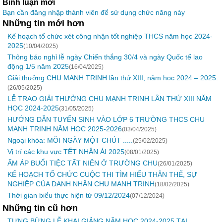
Bình luận mới
Bạn cần đăng nhập thành viên để sử dụng chức năng này
Những tin mới hơn
Kế hoạch tổ chức xét công nhận tốt nghiệp THCS năm học 2024-
2025
(10/04/2025)
Thông báo nghỉ lễ ngày Chiến thắng 30/4 và ngày Quốc tế lao
động 1/5 năm 2025
(16/04/2025)
Giải thưởng CHU MẠNH TRINH lần thứ XIII, năm học 2024 – 2025.
(26/05/2025)
LỄ TRAO GIẢI THƯỞNG CHU MẠNH TRINH LẦN THỨ XIII NĂM
HỌC 2024-2025
(31/05/2025)
HƯỚNG DẪN TUYỂN SINH VÀO LỚP 6 TRƯỜNG THCS CHU
MẠNH TRINH NĂM HỌC 2025-2026
(03/04/2025)
Ngoại khóa: MỖI NGÀY MỘT CHÚT .....
(25/02/2025)
Vị trí các khu vực TẾT NHÂN ÁI 2025
(08/01/2025)
ẤM ÁP BUỔI TIỆC TẤT NIÊN Ở TRƯỜNG CHU
(26/01/2025)
KẾ HOẠCH TỔ CHỨC CUỘC THI TÌM HIỂU THÂN THẾ, SỰ
NGHIỆP CỦA DANH NHÂN CHU MẠNH TRINH
(18/02/2025)
Thời gian biểu thực hiện từ 09/12/2024
(07/12/2024)
Những tin cũ hơn
TƯNG BỪNG LỄ KHAI GIẢNG NĂM HỌC 2024-2025 TẠI