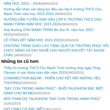
NĂM HỌC 2023 – 2024
(08/06/2023)
Hướng dẫn khảo sát năng lực đầu vào lớp 6 trường THCS Chu
Mạnh Trinh năm học 2023-2024.
(06/06/2023)
HƯỚNG DẪN TUYỂN SINH VÀO LỚP 6 TRƯỜNG THCS CHU
MẠNH TRINH NĂM HỌC 2023-2024
(28/04/2023)
Giải thưởng CHU MẠNH TRINH lần thứ XI, năm học 2022 -
2023
(25/05/2023)
LỄ TỔNG KẾT NĂM HỌC 2022-2023
(31/05/2023)
CHƯƠNG TRÌNH GIAO LƯU TẶNG QUÀ TẠI TRƯỜNG PHỤC HỒI
CHỨC NĂNG VÀ DẠY NGHỀ CHO NGƯỜI KHUYẾT TẬT KHOÁI
CHÂU.
(06/04/2023)
Những tin cũ hơn
Thầy trò trường THCS Chu Mạnh Trinh hưởng ứng ngày Chạy
Olympic vì sức khỏe toàn dân năm 2023
(18/03/2023)
CONNNECTION BAZAR - PHIÊN CHỢ KẾT NỐI NHỮNG YÊU
THƯƠNG
(01/03/2023)
“DẠY CON TRONG HẠNH PHÚC”- BUỔI TALKSHOW ĐẶC BIỆT
DÀNH CHO BA MẸ
(05/02/2023)
MỜI THAM DỰ TALKSHOW "DẠY CON TRONG HẠNH PHÚC"
(31/01/2023)
GIỜ CHÀO CỜ ĐẶC BIỆT
(28/11/2022)