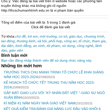
Chú ý: Việc đăng lại bài viết trên ở website hoặc các phương tiện
truyền thông khác mà không ghi rõ nguồn
http://thcschumanhtrinh.edu.vn là vi phạm bản quyền
Tổng số điểm của bài viết là: 5 trong 1 đánh giá
Click để đánh giá bài viết
Từ khóa:
chủ đề
,
trẻ em
,
môi trường
,
cơ sở
,
giáo dục
,
chương trình
,
lao động
,
thương binh
,
xã hội
,
phối hợp
,
công an
,
tổ chức
,
tham gia
,
đại diện
,
bình đẳng
,
an ninh
,
tội phạm
,
sử dụng
,
công nghệ
,
lãnh
đạo
,
giáo viên
Bình luận mới
Bạn cần đăng nhập thành viên để sử dụng chức năng này
Những tin mới hơn
TRƯỜNG THCS CHU MẠNH TRINH TỔ CHỨC LỄ KHAI GIẢNG
NĂM HỌC 2023-2024
(07/09/2023)
KẾ HOẠCH TỔ CHỨC TẾT TRUNG THU NĂM HỌC 2023-
2024
(15/09/2023)
GẶP MẶT GIAO LƯU VỚI "KỲ NHÂN ĐẤT VIỆT "-GIÁO SƯ NGÔ
XUÂN BÍNH
(10/10/2023)
KỈ NIỆM 41 NĂM NGÀY NHÀ GIÁO VIỆT NAM
(23/11/2023)
KẾT QUẢ KIỂM TRA ĐÁNH GIÁ NĂNG LỰC ĐẦU VÀO KHỐI 6