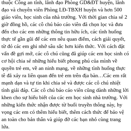
thuộc Công an tỉnh, lãnh đạo Phòng GD&ĐT huyện, lãnh
đạo và chuyên viên Phòng LĐ-TBXH huyện và hơn 500
giáo viên, học sinh của nhà trường. Với thời gian chia sẻ 2
giờ đồng hồ, các cô chú báo cáo viên đã chọn lọc và đưa
đến cho các em những thông tin hữu ích, các tình huống
thực tế gần gũi để các em nêu quan điểm, cách giải quyết,
từ đó các em ghi nhớ sâu sắc hơn kiến thức. Với cách đặt
vấn đề gợi mở, các cô chú cũng đã giúp các em học sinh có
cơ hội chia sẻ những hiểu biết phong phú của mình về
quyền trẻ em, về an ninh mạng, về những tình huống thực
tê đã xảy ra liên quan đến trẻ em trên địa bàn…Các em rất
mạnh dạn và tự tin khi chia sẻ và được các cô chú nhiệt
tình giải đáp. Các cô chú báo cáo viên cũng dành những lời
khen cho sự hiểu biết của các em học sinh nhà trường. Với
những kiến thức nhận được từ buổi truyền thông này, hy
vọng các em có thêm hiểu biết, thêm cách thức để bảo vệ
an toàn cho bản thân và giúp đỡ các bạn nhỏ cùng trang
lứa.