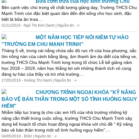
Bữa cơm trưa của học sinh trường Chu
Bên cạnh việc chú trọng về chất lượng giảng dạy, Trường THCS Chu
Mạnh Trinh còn đặc biệt quan tâm đến đời sống cho học sinh, đặc
biệt là bữa ăn trưa....
01/11/2019 - Ngô Thị Kim Oanh | Nguồn tin : -/-
MỘT NĂM HỌC TIẾP NỐI NIỀM TỰ HÀO
"TRƯỜNG EM CHU MẠNH TRINH"
Tháng 5 về, trong cái nắng chứa sắc đỏ rực rỡ của hoa phượng, sắc
tím nồng nàn của cánh bằng lăng, âm thanh âm da diết của tiếng ve,
trường THCS Chu Mạnh Trinh long trọng tổ chức Lễ bế giảng năm
học 2018 – 2019, năm học thắng lợi với những thành tích vô cùng
đáng tự hào của thầy và trò nhà trường....
27/05/2019 - Hoàng Thị Hạnh | Nguồn tin : -/-
CHƯƠNG TRÌNH NGOẠI KHÓA "KỸ NĂNG
BẢO VỆ BẢN THÂN TRONG MỘT SỐ TÌNH HUỐNG NGUY
HIỂM"
Nhằm tiếp tục trang bị cho các em HS của nhà trường những kỹ
năng cần thiết trong cuộc sống, trường THCS Chu Mạnh Trinh xây
dựng kế hoạch tổ chức hoạt động ngoại khóa với chủ đề " Kỹ năng
bảo vệ bản thân trong một số tình huống nguy hiểm"....
04/05/2019 - BGH | Nguồn tin : -/-