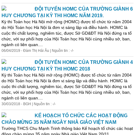
ĐỘI TUYỂN HOMC CỦA TRƯỜNG GIÀNH 6
HUY CHƯƠNG TẠI KỲ THI HOMC NĂM 2019.
Kỳ thi Toán học Hà Nội mở rộng (HOMC) được tổ chức từ năm 2004
do Hội Toán học Hà Nội là
đơn
vị
sáng lập và điều hành. HOMC là
cuộc thi chất lượng, nghiêm túc, được Sở GD&ĐT Hà Nội đứng ra tổ
chức, với sự phối hợp của Hội Toán học Hà Nội cùng nhiều sở, ban,
ngành có liên quan....
06/04/2019 - Đàm Thị Hải Âu | Nguồn tin : -/-
ĐỘI TUYỂN HOMC CỦA TRƯỜNG GIÀNH 4
HUY CHƯƠNG TẠI KỲ THI HOMC 2018
Kỳ thi Toán học Hà Nội mở rộng (HOMC) được tổ chức từ năm 2004
do Hội Toán học Hà Nội là
đơn
vị
sáng lập và điều hành. HOMC là
cuộc thi chất lượng, nghiêm túc, được Sở GD&ĐT Hà Nội đứng ra tổ
chức, với sự phối hợp của Hội Toán học Hà Nội cùng nhiều sở, ban,
ngành có liên quan....
30/03/2018 - BGH | Nguồn tin : -/-
KẾ HOẠCH TỔ CHỨC CÁC HOẠT ĐỘNG
CHÀO MỪNG 35 NĂM NGÀY NHÀ GIÁO VIỆT NAM
Trường THCS Chu Mạnh Trinh thông báo Kế hoạch tổ chức các hoạt
động chào mừng 35 năm ngày Nhà giáo Việt Nam 20/11...