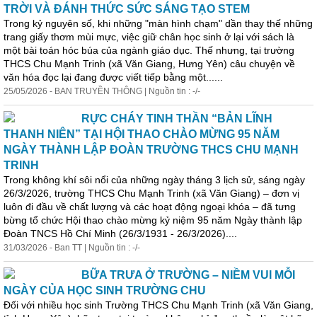
TRỜI VÀ ĐÁNH THỨC SỨC SÁNG TẠO STEM
Trong kỷ nguyên số, khi những "màn hình chạm" dần thay thế những
trang giấy thơm mùi mực, việc giữ chân học sinh ở lại với sách là
một bài toán hóc búa của ngành giáo dục. Thế nhưng, tại trường
THCS Chu Mạnh Trinh (xã Văn Giang, Hưng Yên) câu chuyện về
văn hóa đọc lại đang được viết tiếp bằng một......
25/05/2026 - BAN TRUYỀN THÔNG | Nguồn tin : -/-
RỰC CHÁY TINH THẦN “BẢN LĨNH
THANH NIÊN” TẠI HỘI THAO CHÀO MỪNG 95 NĂM
NGÀY THÀNH LẬP ĐOÀN TRƯỜNG THCS CHU MẠNH
TRINH
Trong không khí sôi nổi của những ngày tháng 3 lịch sử, sáng ngày
26/3/2026, trường THCS Chu Mạnh Trinh (xã Văn Giang) –
đơn
vị
luôn đi đầu về chất lượng và các hoạt động ngoại khóa – đã tưng
bừng tổ chức Hội thao chào mừng kỷ niệm 95 năm Ngày thành lập
Đoàn TNCS Hồ Chí Minh (26/3/1931 - 26/3/2026)....
31/03/2026 - Ban TT | Nguồn tin : -/-
BỮA TRƯA Ở TRƯỜNG – NIỀM VUI MỖI
NGÀY CỦA HỌC SINH TRƯỜNG CHU
Đối với nhiều học sinh Trường THCS Chu Mạnh Trinh (xã Văn Giang,