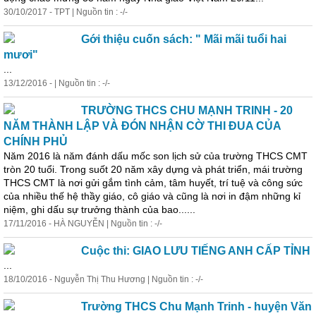
30/10/2017 - TPT | Nguồn tin : -/-
Gới thiệu cuốn sách: " Mãi mãi tuổi hai
mươi"
...
13/12/2016 - | Nguồn tin : -/-
TRƯỜNG THCS CHU MẠNH TRINH - 20
NĂM THÀNH LẬP VÀ ĐÓN NHẬN CỜ THI ĐUA CỦA
CHÍNH PHỦ
Năm 2016 là năm đánh dấu mốc son lịch sử của trường THCS CMT
tròn 20 tuổi. Trong suốt 20 năm xây dựng và phát triển, mái trường
THCS CMT là nơi gửi gắm tình cảm, tâm huyết, trí tuệ và công sức
của nhiều thế hệ thầy giáo, cô giáo và cũng là nơi in đậm những kỉ
niệm, ghi dấu sự trưởng thành của bao......
17/11/2016 - HÀ NGUYỄN | Nguồn tin : -/-
Cuộc thi: GIAO LƯU TIẾNG ANH CẤP TỈNH
...
18/10/2016 - Nguyễn Thị Thu Hương | Nguồn tin : -/-
Trường THCS Chu Mạnh Trinh - huyện Văn