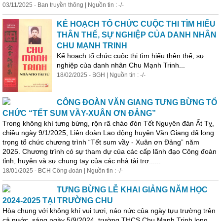
03/11/2025 - Ban truyền thông | Nguồn tin : -/-
KẾ HOẠCH TỔ CHỨC CUỘC THI TÌM HIỂU
THÂN THẾ, SỰ NGHIỆP CỦA DANH NHÂN
CHU MẠNH TRINH
Kế hoạch tổ chức cuộc thi tìm hiểu thên thế, sự
nghiệp của danh nhân Chu Mạnh Trinh...
18/02/2025 - BGH | Nguồn tin : -/-
CÔNG ĐOÀN VĂN GIANG TƯNG BỪNG TỔ
CHỨC “TẾT SUM VẦY-XUÂN ƠN ĐẢNG”
Trong không khí tưng bừng, rộn rã chào đón Tết Nguyên đán Ất Tỵ,
chiều ngày 9/1/2025, Liên đoàn Lao động huyện Văn Giang đã long
trọng tổ chức chương trình “Tết sum vầy - Xuân ơn Đảng” năm
2025. Chương trình có sự tham dự của các cấp lãnh đạo Công đoàn
tỉnh, huyện và sự chung tay của các nhà tài trợ......
18/01/2025 - BCH Công đoàn | Nguồn tin : -/-
TƯNG BỪNG LỄ KHAI GIẢNG NĂM HỌC
2024-2025 TẠI TRƯỜNG CHU
Hòa chung với không khí vui tươi, náo nức của ngày tựu trường trên
cả nước, sáng ngày 5/9/2024, trường THCS Chu Mạnh Trinh long