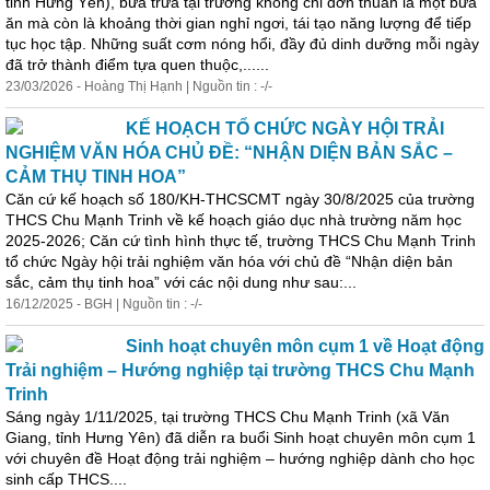
tỉnh Hưng Yên), bữa trưa tại trường không chỉ
đơn
thuần là một bữa
ăn mà còn là khoảng thời gian nghỉ ngơi, tái tạo năng lượng để tiếp
tục học tập. Những suất cơm nóng hổi, đầy đủ dinh dưỡng mỗi ngày
đã trở thành điểm tựa quen thuộc,......
23/03/2026 - Hoàng Thị Hạnh | Nguồn tin : -/-
KẾ HOẠCH TỔ CHỨC NGÀY HỘI TRẢI
NGHIỆM VĂN HÓA CHỦ ĐỀ: “NHẬN DIỆN BẢN SẮC –
CẢM THỤ TINH HOA”
Căn cứ kế hoạch số 180/KH-THCSCMT ngày 30/8/2025 của trường
THCS Chu Mạnh Trinh về kế hoạch giáo dục nhà trường năm học
2025-2026; Căn cứ tình hình thực tế, trường THCS Chu Mạnh Trinh
tổ chức Ngày hội trải nghiệm văn hóa với chủ đề “Nhận diện bản
sắc, cảm thụ tinh hoa” với các nội dung như sau:...
16/12/2025 - BGH | Nguồn tin : -/-
Sinh hoạt chuyên môn cụm 1 về Hoạt động
Trải nghiệm – Hướng nghiệp tại trường THCS Chu Mạnh
Trinh
Sáng ngày 1/11/2025, tại trường THCS Chu Mạnh Trinh (xã Văn
Giang, tỉnh Hưng Yên) đã diễn ra buổi Sinh hoạt chuyên môn cụm 1
với chuyên đề Hoạt động trải nghiệm – hướng nghiệp dành cho học
sinh cấp THCS....