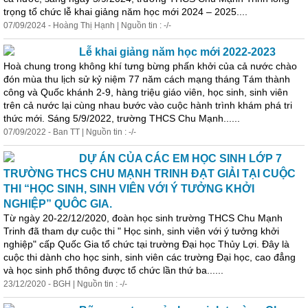
trọng tổ chức lễ khai giảng năm học mới 2024 – 2025....
07/09/2024 - Hoàng Thị Hạnh | Nguồn tin : -/-
Lễ khai giảng năm học mới 2022-2023
Hoà chung trong không khí tưng bừng phấn khởi của cả nước chào
đón mùa thu lịch sử kỷ niệm 77 năm cách mạng tháng Tám thành
công và Quốc khánh 2-9, hàng triệu giáo viên, học sinh, sinh viên
trên cả nước lại cùng nhau bước vào cuộc hành trình khám phá tri
thức mới. Sáng 5/9/2022, trường THCS Chu Mạnh......
07/09/2022 - Ban TT | Nguồn tin : -/-
DỰ ÁN CỦA CÁC EM HỌC SINH LỚP 7
TRƯỜNG THCS CHU MẠNH TRINH ĐẠT GIẢI TẠI CUỘC
THI “HỌC SINH, SINH VIÊN VỚI Ý TƯỞNG KHỞI
NGHIỆP” QUÔC GIA.
Từ ngày 20-22/12/2020, đoàn học sinh trường THCS Chu Mạnh
Trinh đã tham dự cuộc thi " Học sinh, sinh viên với ý tưởng khởi
nghiệp" cấp Quốc Gia tổ chức tại trường Đại học Thủy Lợi. Đây là
cuộc thi dành cho học sinh, sinh viên các trường Đại học, cao đẳng
và học sinh phổ thông được tổ chức lần thứ ba......
23/12/2020 - BGH | Nguồn tin : -/-