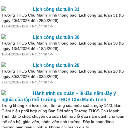
Lịch
công
tác
tuần 31
Trường THCS Chu Mạnh Trinh thông báo: Lịch
công
tác
tuần 31 (từ
ngày 20/4/2026 đến 25/4/2026)...
17/04/2026 - BGH | Nguồn tin : -/-
Lịch
công
tác
tuần 30
Trường THCS Chu Mạnh Trinh thông báo: Lịch
công
tác
tuần 30 (từ
ngày 13/4/2026 đến 18/4/2026)...
10/04/2026 - BGH | Nguồn tin : -/-
Lịch
công
tác
tuần 28
Trường THCS Chu Mạnh Trinh thông báo: Lịch
công
tác
tuần 28 (từ
ngày 30/3/2026 đến 03/4/2026)...
27/03/2026 - BGH | Nguồn tin : -/-
Hành trình du xuân – lễ đầu năm đầy ý
nghĩa của tập thể Trường THCS Chu Mạnh Trinh
Trong không khí tươi mới, rộn ràng của mùa xuân, ngày 14/3, Ban
Giám hiệu phối hợp cùng Ban Đời sống Trường THCS Chu Mạnh
Trinh đã tổ chức chuyến du xuân kết hợp lễ đầu năm dành cho toàn
thể cán bộ, giáo viên, nhân viên nhà trường. Đây là hoạt động
thường niên giàu ý nghĩa, không chỉ mang giá trị......