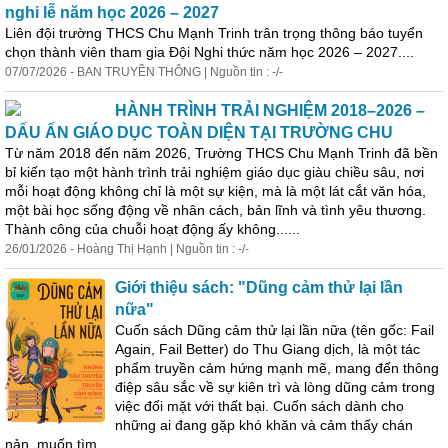
nghi lễ năm học 2026 – 2027
Liên đội trường THCS Chu Mạnh Trinh trân trọng thông báo tuyển
chọn thành viên tham gia Đội Nghi thức năm học 2026 – 2027....
07/07/2026 - BAN TRUYỀN THÔNG | Nguồn tin : -/-
HÀNH TRÌNH TRẢI NGHIỆM 2018–2026 –
DẤU ẤN GIÁO DỤC TOÀN DIỆN TẠI TRƯỜNG CHU
Từ năm 2018 đến năm 2026, Trường THCS Chu Mạnh Trinh đã bền
bỉ kiến tạo một hành trình trải nghiệm giáo dục giàu chiều sâu, nơi
mỗi hoạt động không chỉ là một
sự
kiện
, mà là một lát cắt văn hóa,
một bài học sống động về nhân cách, bản lĩnh và tình yêu thương.
Thành công của chuỗi hoạt động ấy không......
26/01/2026 - Hoàng Thị Hạnh | Nguồn tin : -/-
Giới thiệu sách: "Dũng cảm thử lại lần
nữa"
Cuốn sách Dũng cảm thử lại lần nữa (tên gốc: Fail
Again, Fail Better) do Thu Giang dịch, là một tác
phẩm truyền cảm hứng mạnh mẽ, mang đến thông
điệp sâu sắc về
sự
kiên trì và lòng dũng cảm trong
việc đối mặt với thất bại. Cuốn sách dành cho
những ai đang gặp khó khăn và cảm thấy chán
nản, muốn tìm......