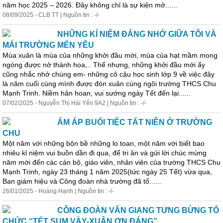
năm học 2025 – 2026. Đây không chỉ là
sự
kiện
mở......
08/09/2025 - CLB TT | Nguồn tin : -/-
NHỮNG KỈ NIỆM ĐÁNG NHỚ GIỮA TÔI VÀ
MÁI TRƯỜNG MẾN YÊU
Mùa xuân là mùa của những khởi đầu mới, mùa của hạt mầm mong
ngóng được nở thành hoa,.. Thế nhưng, những khởi đầu mới ấy
cũng nhắc nhở chúng em- những cô cậu học sinh lớp 9 về việc đây
là năm cuối cùng mình được đón xuân cùng ngôi trường THCS Chu
Mạnh Trinh. Niềm hân hoan, vui sướng ngày Tết đến lại......
07/02/2025 - Nguyễn Thị Hải Yến 9A2 | Nguồn tin : -/-
ẤM ÁP BUỔI TIỆC TẤT NIÊN Ở TRƯỜNG
CHU
Một năm với những bộn bề những lo toan, một năm với biết bao
nhiêu kỉ niệm vui buồn dần đi qua, để tri ân và gửi lời chúc mừng
năm mới đến các cán bộ, giáo viên, nhân viên của trường THCS Chu
Mạnh Trinh, ngày 23 tháng 1 năm 2025(tức ngày 25 Tết) vừa qua,
Ban giám hiệu và Công đoàn nhà trường đã tổ......
26/01/2025 - Hoàng Hạnh | Nguồn tin : -/-
CÔNG ĐOÀN VĂN GIANG TƯNG BỪNG TỔ
CHỨC “TẾT SUM VẦY-XUÂN ƠN ĐẢNG”