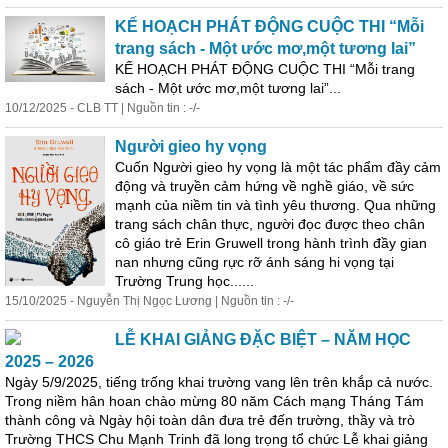
KẾ HOẠCH PHÁT ĐỘNG CUỘC THI “Mỗi
trang sách - Một ước mơ,một tương lai”
KẾ HOẠCH PHÁT ĐỘNG CUỘC THI “Mỗi trang
sách - Một ước mơ,một tương lai”...
10/12/2025 - CLB TT | Nguồn tin : -/-
Người gieo hy vọng
Cuốn Người gieo hy vọng là một tác phẩm đầy cảm
động và truyền cảm hứng về nghề giáo, về sức
mạnh của niềm tin và tình yêu thương. Qua những
trang sách chân thực, người đọc được theo chân
cô giáo trẻ Erin Gruwell trong hành trình đầy gian
nan nhưng cũng rực rỡ ánh sáng hi vọng tại
Trường Trung học......
15/10/2025 - Nguyễn Thị Ngọc Lương | Nguồn tin : -/-
LỄ KHAI GIẢNG ĐẶC BIỆT – NĂM HỌC
2025 – 2026
Ngày 5/9/2025, tiếng trống khai trường vang lên trên khắp cả nước.
Trong niềm hân hoan chào mừng 80 năm Cách mạng Tháng Tám
thành công và Ngày hội toàn dân đưa trẻ đến trường, thầy và trò
Trường THCS Chu Mạnh Trinh đã long trọng tổ chức Lễ khai giảng