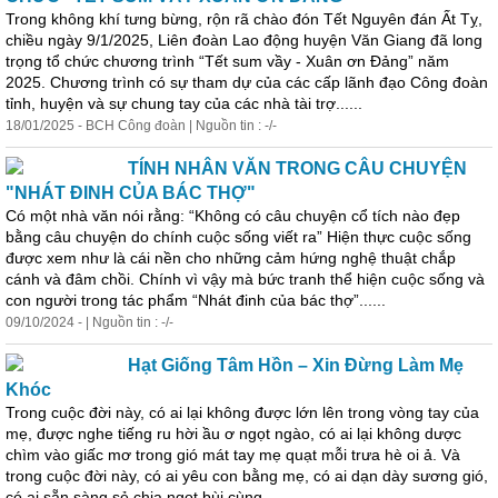
Trong không khí tưng bừng, rộn rã chào đón Tết Nguyên đán Ất Tỵ,
chiều ngày 9/1/2025, Liên đoàn Lao động huyện Văn Giang đã long
trọng tổ chức chương trình “Tết sum vầy - Xuân ơn Đảng” năm
2025. Chương trình có
sự
tham dự của các cấp lãnh đạo Công đoàn
tỉnh, huyện và
sự
chung tay của các nhà tài trợ......
18/01/2025 - BCH Công đoàn | Nguồn tin : -/-
TÍNH NHÂN VĂN TRONG CÂU CHUYỆN
"NHÁT ĐINH CỦA BÁC THỢ"
Có một nhà văn nói rằng: “Không có câu chuyện cổ tích nào đẹp
bằng câu chuyện do chính cuộc sống viết ra” Hiện thực cuộc sống
được xem như là cái nền cho những cảm hứng nghệ thuật chắp
cánh và đâm chồi. Chính vì vậy mà bức tranh thể hiện cuộc sống và
con người trong tác phẩm “Nhát đinh của bác thợ”......
09/10/2024 - | Nguồn tin : -/-
Hạt Giống Tâm Hồn – Xin Đừng Làm Mẹ
Khóc
Trong cuộc đời này, có ai lại không được lớn lên trong vòng tay của
mẹ, được nghe tiếng ru hời ầu ơ ngọt ngào, có ai lại không dược
chìm vào giấc mơ trong gió mát tay mẹ quạt mỗi trưa hè oi ả. Và
trong cuộc đời này, có ai yêu con bằng mẹ, có ai dạn dày sương gió,
có ai sẵn sàng sẻ chia ngọt bùi cùng......