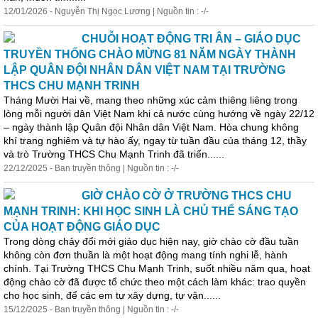
12/01/2026 - Nguyễn Thị Ngọc Lương | Nguồn tin : -/-
CHUỖI HOẠT ĐỘNG TRI ÂN – GIÁO DỤC
TRUYỀN THỐNG CHÀO MỪNG 81 NĂM NGÀY THÀNH
LẬP QUÂN ĐỘI NHÂN DÂN VIỆT NAM TẠI TRƯỜNG
THCS CHU MẠNH TRINH
Tháng Mười Hai về, mang theo những xúc cảm thiêng liêng trong
lòng mỗi người dân Việt Nam khi cả nước cùng hướng về ngày 22/12
– ngày thành lập Quân đội Nhân dân Việt Nam. Hòa chung không
khí trang nghiêm và tự hào ấy, ngay từ tuần đầu của tháng 12, thầy
và trò Trường THCS Chu Mạnh Trinh đã triển......
22/12/2025 - Ban truyền thông | Nguồn tin : -/-
GIỜ CHÀO CỜ Ở TRƯỜNG THCS CHU
MẠNH TRINH: KHI HỌC SINH LÀ CHỦ THỂ SÁNG TẠO
CỦA HOẠT ĐỘNG GIÁO DỤC
Trong dòng chảy đổi mới giáo dục hiện nay, giờ chào cờ đầu tuần
không còn đơn thuần là một hoạt động mang tính nghi lễ, hành
chính. Tại Trường THCS Chu Mạnh Trinh, suốt nhiều năm qua, hoạt
động chào cờ đã được tổ chức theo một cách làm khác: trao quyền
cho học sinh, để các em tự xây dựng, tự vận......
15/12/2025 - Ban truyền thông | Nguồn tin : -/-