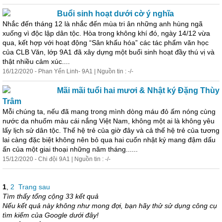
Buổi sinh hoạt dưới cờ ý nghĩa
Nhắc đến tháng 12 là nhắc đến mùa tri ân những anh hùng ngã
xuống vì độc lập dân tộc. Hòa trong không khí đó, ngày 14/12 vừa
qua, kết hợp với hoạt động “Sân khấu hóa” các tác phẩm văn học
của CLB Văn, lớp 9A1 đã xây dựng một buổi sinh hoạt đầy thú vị và
thật nhiều cảm xúc....
16/12/2020 - Phan Yến Linh- 9A1 | Nguồn tin : -/-
Mãi mãi tuổi hai mươi & Nhật ký Đặng Thùy
Trâm
Mỗi chúng ta, nếu đã mang trong mình dòng máu đỏ ấm nóng cùng
nước da nhuốm màu cái nắng Việt Nam, không một ai là không yêu
lấy lịch sử dân tộc. Thế hệ trẻ của giờ đây và cả thế hệ trẻ của tương
lai càng đặc biệt không nên bỏ qua hai cuốn nhật ký mang đậm dấu
ấn của một giai thoại những năm tháng......
15/12/2020 - Chi đội 9A1 | Nguồn tin : -/-
1
,
2
Trang sau
Tìm thấy tổng cộng 33 kết quả
Nếu kết quả này không như mong đợi, bạn hãy thử sử dụng công cụ
tìm kiếm của Google dưới đây!