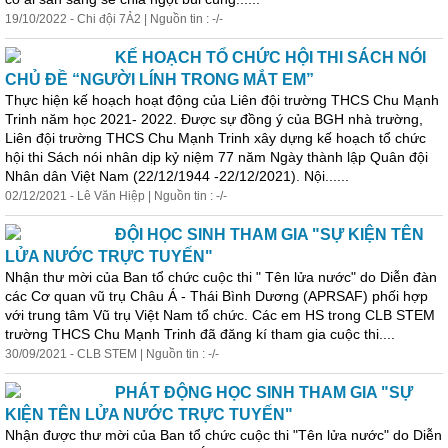
19/10/2022 - Chi đội 7Ả2 | Nguồn tin : -/-
KẾ HOẠCH TỔ CHỨC HỘI THI SÁCH NÓI
CHỦ ĐỀ “NGƯỜI LÍNH TRONG MẮT EM”
Thực hiện kế hoạch hoạt động của Liên đội trường THCS Chu Mạnh
Trinh năm học 2021- 2022. Được
sự
đồng ý của BGH nhà trường,
Liên đội trường THCS Chu Mạnh Trinh xây dựng kế hoạch tổ chức
hội thi Sách nói nhân dịp kỷ niệm 77 năm Ngày thành lập Quân đội
Nhân dân Việt Nam (22/12/1944 -22/12/2021). Nội......
02/12/2021 - Lê Văn Hiệp | Nguồn tin : -/-
ĐỘI HỌC SINH THAM GIA "SỰ KIỆN TÊN
LỬA NƯỚC TRỰC TUYẾN"
Nhận thư mời của Ban tổ chức cuộc thi " Tên lửa nước" do Diễn đàn
các Cơ quan vũ trụ Châu Á - Thái Bình Dương (APRSAF) phối hợp
với trung tâm Vũ trụ Việt Nam tổ chức. Các em HS trong CLB STEM
trường THCS Chu Mạnh Trinh đã đăng kí tham gia cuộc thi....
30/09/2021 - CLB STEM | Nguồn tin : -/-
PHÁT ĐỘNG HỌC SINH THAM GIA "SỰ
KIỆN TÊN LỬA NƯỚC TRỰC TUYẾN"
Nhận được thư mời của Ban tổ chức cuộc thi "Tên lửa nước" do Diễn