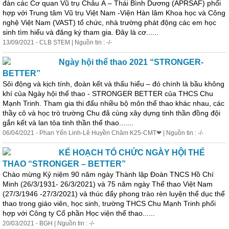
đàn các Cơ quan Vũ trụ Châu Á – Thái Bình Dương (APRSAF) phối
hợp với Trung tâm Vũ trụ Việt Nam -Viện Hàn lâm Khoa học và Công
nghệ Việt Nam (VAST) tổ chức, nhà trường phát động các em học
sinh tìm hiểu và đăng ký tham gia. Đây là cơ......
13/09/2021 - CLB STEM | Nguồn tin : -/-
Ngày hội thể thao 2021 “STRONGER-
BETTER”
Sôi động và kịch tính, đoàn kết và thấu hiểu – đó chính là bầu không
khí của Ngày hội thể thao - STRONGER BETTER của THCS Chu
Mạnh Trinh. Tham gia thi đấu nhiều bộ môn thể thao khác nhau, các
thầy cô và học trò trường Chu đã cùng xây dựng tinh thần đồng đội
gắn kết và lan tỏa tinh thần thể thao.......
06/04/2021 - Phan Yến Linh-Lê Huyền Châm K25-CMT❤ | Nguồn tin : -/-
KẾ HOẠCH TỔ CHỨC NGÀY HỘI THỂ
THAO “STRONGER – BETTER”
Chào mừng Kỷ niệm 90 năm ngày Thành lập Đoàn TNCS Hồ Chí
Minh (26/3/1931- 26/3/2021) và 75 năm ngày Thể thao Việt Nam
(27/3/1946 -27/3/2021) và thúc đẩy phong trào rèn luyện thể dục thể
thao trong giáo viên, học sinh, trường THCS Chu Mạnh Trinh phối
hợp với Công ty Cổ phần Học viện thể thao......
20/03/2021 - BGH | Nguồn tin : -/-