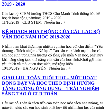
2019 - 2020
Câu lạc bộ STEM trường THCS Chu Mạnh Trinh thông báo kế
hoạch hoạt động nămhocj 2019 - 2020...
11/10/2019 - CLB STEM | Nguồn tin : -/-
KẾ HOACH HOẠT ĐỘNG CỦA CÂU LẠC BỘ
VĂN HỌC NĂM HỌC 2019-2020
Nhằm triển khai thực hiện nhiệm vụ năm học với chủ điểm: “Yêu
thương - Trách nhiệm - Nỗ lực.” Tạo sân chơi lành mạnh cho các
em học sinh trong nhà trường có lòng yêu mến Văn học, phát huy
khả năng sáng tạo, khả năng viết văn của học sinh.Khơi gợi niềm
yêu thích và thói quen đọc sách; mở rộng kiến......
10/10/2019 - HÀ NGUYỄN | Nguồn tin : -/-
GIAO LƯU TOÁN TUỔI THƠ – MỘT HOẠT
ĐỘNG DẠY VÀ HỌC THEO ĐỊNH HƯỚNG
TĂNG CƯỜNG ỨNG DỤNG – TRẢI NGHIỆM
SÁNG TẠO Ở CLB TOÁN.
Câu lạc bộ Toán là cách tiếp cận toán học một cách nhẹ nhàng,
tự
nguyện
, giúp các em học sinh phát huy tốt nhất năng lực của mình