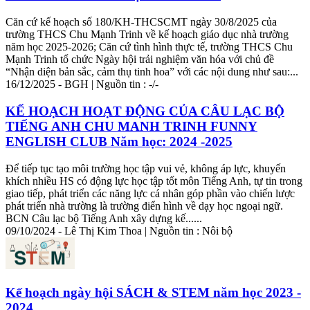
Căn cứ kế hoạch số 180/KH-THCSCMT ngày 30/8/2025 của
trường THCS Chu Mạnh Trinh về kế hoạch giáo dục nhà trường
năm học 2025-2026; Căn cứ tình hình thực tế, trường THCS Chu
Mạnh Trinh tổ chức Ngày hội trải nghiệm văn hóa với chủ đề
“Nhận diện bản sắc, cảm thụ tinh hoa” với các nội dung như sau:...
16/12/2025 - BGH | Nguồn tin : -/-
KẾ HOẠCH HOẠT ĐỘNG CỦA CÂU LẠC BỘ
TIẾNG ANH CHU MANH TRINH FUNNY
ENGLISH CLUB Năm học: 2024 -2025
Để tiếp tục tạo môi trường học tập vui vẻ, không áp lực, khuyến
khích nhiều HS có động lực học tập tốt môn Tiếng Anh,
tự
tin trong
giao tiếp, phát triển các năng lực cá nhân góp phần vào chiến lược
phát triển nhà trường là trường điển hình về dạy học ngoại ngữ.
BCN Câu lạc bộ Tiếng Anh xây dựng kế......
09/10/2024 - Lê Thị Kim Thoa | Nguồn tin : Nôi bộ
Kế hoạch ngày hội SÁCH & STEM năm học 2023 -
2024