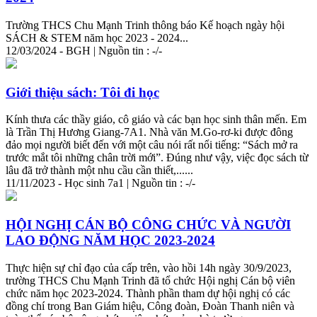
Trường THCS Chu Mạnh Trinh thông báo Kế hoạch ngày hội
SÁCH & STEM năm học 2023 - 2024...
12/03/2024 - BGH | Nguồn tin : -/-
Giới thiệu sách: Tôi đi học
Kính thưa các thầy giáo, cô giáo và các bạn học sinh thân mến. Em
là Trần Thị Hương Giang-7A1. Nhà văn M.Go-rơ-ki được đông
đảo mọi người biết đến với một câu nói rất nổi tiếng: “Sách mở ra
trước mắt tôi những chân trời mới”. Đúng như vậy, việc đọc sách từ
lâu đã trở thành một nhu cầu cần thiết,......
11/11/2023 - Học sinh 7a1 | Nguồn tin : -/-
HỘI NGHỊ CÁN BỘ CÔNG CHỨC VÀ NGƯỜI
LAO ĐỘNG NĂM HỌC 2023-2024
Thực hiện sự chỉ đạo của cấp trên, vào hồi 14h ngày 30/9/2023,
trường THCS Chu Mạnh Trinh đã tổ chức Hội nghị Cán bộ viên
chức năm học 2023-2024. Thành phần tham dự hội nghị có các
đồng chí trong Ban Giám hiệu, Công đoàn, Đoàn Thanh niên và