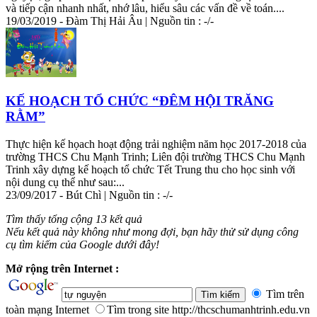
và tiếp cận nhanh nhất, nhớ lâu, hiểu sâu các vấn đề về toán....
19/03/2019 - Đàm Thị Hải Âu | Nguồn tin : -/-
KẾ HOẠCH TỔ CHỨC “ĐÊM HỘI TRĂNG
RẰM”
Thực hiện kế họach hoạt động trải nghiệm năm học 2017-2018 của
trường THCS Chu Mạnh Trinh; Liên đội trường THCS Chu Mạnh
Trinh xây dựng kế hoạch tổ chức Tết Trung thu cho học sinh với
nội dung cụ thể như sau:...
23/09/2017 - Bút Chì | Nguồn tin : -/-
Tìm thấy tổng cộng 13 kết quả
Nếu kết quả này không như mong đợi, bạn hãy thử sử dụng công
cụ tìm kiếm của Google dưới đây!
Mở rộng trên Internet :
Tìm trên
toàn mạng Internet
Tìm trong site http://thcschumanhtrinh.edu.vn