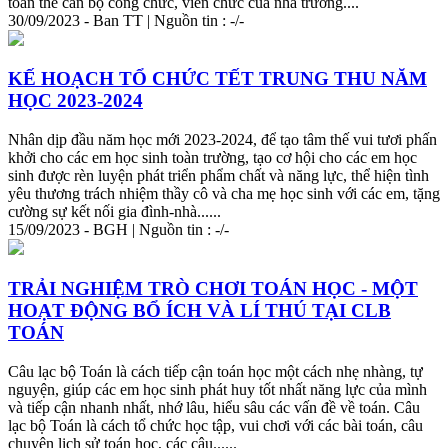
toàn thể cán bộ công chức, viên chức của nhà trường....
30/09/2023 - Ban TT | Nguồn tin : -/-
KẾ HOẠCH TỔ CHỨC TẾT TRUNG THU NĂM
HỌC 2023-2024
Nhân dịp đầu năm học mới 2023-2024, để tạo tâm thế vui tươi phấn
khởi cho các em học sinh toàn trường, tạo cơ hội cho các em học
sinh được rèn luyện phát triển phẩm chất và năng lực, thể hiện tình
yêu thương trách nhiệm thầy cô và cha mẹ học sinh với các em, tặng
cường sự kết nối gia đình-nhà......
15/09/2023 - BGH | Nguồn tin : -/-
TRẢI NGHIỆM TRÒ CHƠI TOÁN HỌC - MỘT
HOẠT ĐỘNG BỔ ÍCH VÀ LÍ THÚ TẠI CLB
TOÁN
Câu lạc bộ Toán là cách tiếp cận toán học một cách nhẹ nhàng,
tự
nguyện
, giúp các em học sinh phát huy tốt nhất năng lực của mình
và tiếp cận nhanh nhất, nhớ lâu, hiểu sâu các vấn đề về toán. Câu
lạc bộ Toán là cách tổ chức học tập, vui chơi với các bài toán, câu
chuyện lịch sử toán học, các câu......