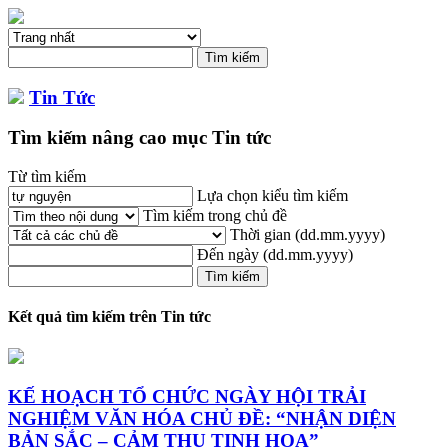
Tin Tức
Tìm kiếm nâng cao mục Tin tức
Từ tìm kiếm
Lựa chọn kiểu tìm kiếm
Tìm kiếm trong chủ đề
Thời gian
(dd.mm.yyyy)
Đến ngày
(dd.mm.yyyy)
Kết quả tìm kiếm trên Tin tức
KẾ HOẠCH TỔ CHỨC NGÀY HỘI TRẢI
NGHIỆM VĂN HÓA CHỦ ĐỀ: “NHẬN DIỆN
BẢN SẮC – CẢM THỤ TINH HOA”