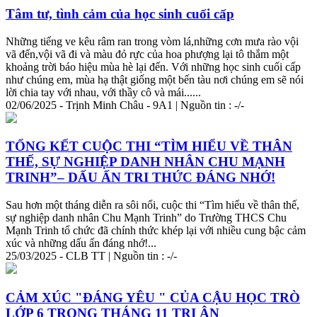
Tâm tư, tình cảm của học sinh cuối cấp
Những tiếng ve kêu râm ran trong vòm lá,những cơn mưa rào vội
vã đến,vội vã đi và màu đỏ rực của hoa phượng lại tô thắm một
khoảng trời báo hiệu mùa hè lại đến. Với những học sinh cuối cấp
như chúng em, mùa hạ thật giống một bến tàu nơi chúng em sẽ nói
lời chia tay với nhau, với thầy cô và mái......
02/06/2025 - Trịnh Minh Châu - 9A1 | Nguồn tin : -/-
TỔNG KẾT CUỘC THI “TÌM HIỂU VỀ THÂN
THẾ, SỰ NGHIỆP DANH NHÂN CHU MẠNH
TRI
NH”– DẤU ẤN
TRI
THỨC ĐÁNG NHỚ!
Sau hơn một tháng diễn ra sôi nổi, cuộc thi “Tìm hiểu về thân thế,
sự nghiệp danh nhân Chu Mạnh
Tri
nh” do Trường THCS Chu
Mạnh
Tri
nh tổ chức đã chính
thức
khép lại với nhiều cung bậc cảm
xúc và những dấu ấn đáng nhớ!...
25/03/2025 - CLB TT | Nguồn tin : -/-
CẢM XÚC "ĐÁNG YÊU " CỦA CẬU HỌC TRÒ
LỚP 6 TRONG THÁNG 11
TRI
ÂN