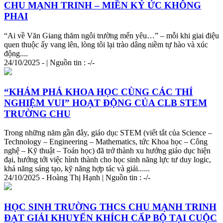
CHU MẠNH
TRI
NH – MIỀN KÝ ỨC KHÔNG
PHAI
“Ai về Văn Giang thăm ngôi trường mến yêu…” – mỗi khi giai điệu
quen thuộc ấy vang lên, lòng tôi lại trào dâng niềm tự hào và xúc
động....
24/10/2025 - | Nguồn tin : -/-
“KHÁM PHÁ KHOA HỌC CÙNG CÁC THÍ
NGHIỆM VUI” HOẠT ĐỘNG CỦA CLB STEM
TRƯỜNG CHU
Trong những năm gần đây, giáo dục STEM (viết tắt của Science –
Technology – Engineering – Mathematics, tức Khoa học – Công
nghệ – Kỹ thuật – Toán học) đã trở thành xu hướng giáo dục hiện
đại, hướng tới việc hình thành cho học sinh năng lực tư duy logic,
khả năng sáng tạo, kỹ năng hợp tác và giải......
24/10/2025 - Hoàng Thị Hạnh | Nguồn tin : -/-
HỌC SINH TRƯỜNG THCS CHU MẠNH
TRI
NH
ĐẠT GIẢI KHUYẾN KHÍCH CẤP BỘ TẠI CUỘC