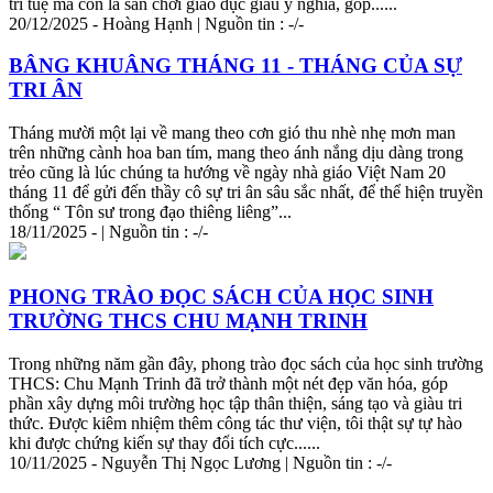
trí tuệ mà còn là sân chơi giáo dục giàu ý nghĩa, góp......
20/12/2025 - Hoàng Hạnh | Nguồn tin : -/-
BÂNG KHUÂNG THÁNG 11 - THÁNG CỦA SỰ
TRI
ÂN
Tháng mười một lại về mang theo cơn gió thu nhè nhẹ mơn man
trên những cành hoa ban tím, mang theo ánh nắng dịu dàng trong
trẻo cũng là lúc chúng ta hướng về ngày nhà giáo Việt Nam 20
tháng 11 để gửi đến thầy cô sự
tri
ân sâu sắc nhất, để thể hiện truyền
thống “ Tôn sư trong đạo thiêng liêng”...
18/11/2025 - | Nguồn tin : -/-
PHONG TRÀO ĐỌC SÁCH CỦA HỌC SINH
TRƯỜNG THCS CHU MẠNH
TRI
NH
Trong những năm gần đây, phong trào đọc sách của học sinh trường
THCS: Chu Mạnh
Tri
nh đã trở thành một nét đẹp văn hóa, góp
phần xây dựng môi trường học tập thân thiện, sáng tạo và giàu
tri
thức
. Được kiêm nhiệm thêm công tác thư viện, tôi thật sự tự hào
khi được chứng kiến sự thay đổi tích cực......
10/11/2025 - Nguyễn Thị Ngọc Lương | Nguồn tin : -/-