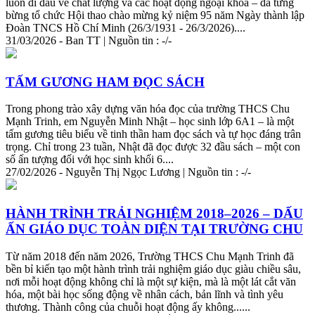
luôn đi đầu về chất lượng và các hoạt động ngoại khóa – đã tưng
bừng tổ chức Hội thao chào mừng kỷ niệm 95 năm Ngày thành lập
Đoàn TNCS Hồ Chí Minh (26/3/1931 - 26/3/2026)....
31/03/2026 - Ban TT | Nguồn tin : -/-
TẤM GƯƠNG HAM ĐỌC SÁCH
Trong phong trào xây dựng văn hóa đọc của trường THCS Chu
Mạnh
Tri
nh, em Nguyễn Minh Nhật – học sinh lớp 6A1 – là một
tấm gương tiêu biểu về tinh thần ham đọc sách và tự học đáng trân
trọng. Chỉ trong 23 tuần, Nhật đã đọc được 32 đầu sách – một con
số ấn tượng đối với học sinh khối 6....
27/02/2026 - Nguyễn Thị Ngọc Lương | Nguồn tin : -/-
HÀNH TRÌNH TRẢI NGHIỆM 2018–2026 – DẤU
ẤN GIÁO DỤC TOÀN DIỆN TẠI TRƯỜNG CHU
Từ năm 2018 đến năm 2026, Trường THCS Chu Mạnh
Tri
nh đã
bền bỉ kiến tạo một hành trình trải nghiệm giáo dục giàu chiều sâu,
nơi mỗi hoạt động không chỉ là một sự kiện, mà là một lát cắt văn
hóa, một bài học sống động về nhân cách, bản lĩnh và tình yêu
thương. Thành công của chuỗi hoạt động ấy không......