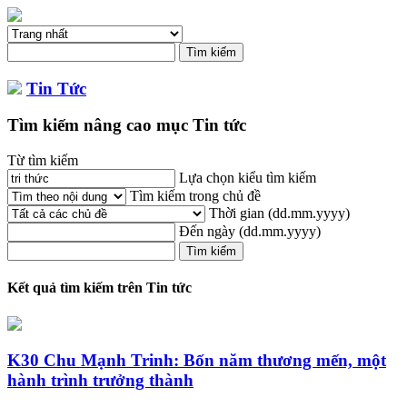
Tin Tức
Tìm kiếm nâng cao mục Tin tức
Từ tìm kiếm
Lựa chọn kiểu tìm kiếm
Tìm kiếm trong chủ đề
Thời gian
(dd.mm.yyyy)
Đến ngày
(dd.mm.yyyy)
Kết quả tìm kiếm trên Tin tức
K30 Chu Mạnh
Tri
nh: Bốn năm thương mến, một
hành trình trưởng thành