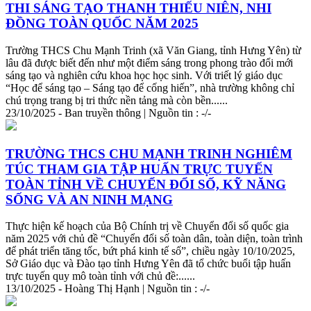
THI SÁNG TẠO THANH THIẾU NIÊN, NHI
ĐỒNG TOÀN QUỐC NĂM 2025
Trường THCS Chu Mạnh
Tri
nh (xã Văn Giang, tỉnh Hưng Yên) từ
lâu đã được biết đến như một điểm sáng trong phong trào đổi mới
sáng tạo và nghiên cứu khoa học học sinh. Với
tri
ết lý giáo dục
“Học để sáng tạo – Sáng tạo để cống hiến”, nhà trường không chỉ
chú trọng trang bị
tri
thức
nền tảng mà còn bền......
23/10/2025 - Ban truyền thông | Nguồn tin : -/-
TRƯỜNG THCS CHU MẠNH
TRI
NH NGHIÊM
TÚC THAM GIA TẬP HUẤN TRỰC TUYẾN
TOÀN TỈNH VỀ CHUYỂN ĐỔI SỐ, KỸ NĂNG
SỐNG VÀ AN NINH MẠNG
Thực hiện kế hoạch của Bộ Chính trị về Chuyển đổi số quốc gia
năm 2025 với chủ đề “Chuyển đổi số toàn dân, toàn diện, toàn trình
để phát
tri
ển tăng tốc, bứt phá kinh tế số”, chiều ngày 10/10/2025,
Sở Giáo dục và Đào tạo tỉnh Hưng Yên đã tổ chức buổi tập huấn
trực tuyến quy mô toàn tỉnh với chủ đề:......
13/10/2025 - Hoàng Thị Hạnh | Nguồn tin : -/-