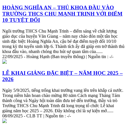
HOÀNG NGHĨA AN – THỦ KHOA ĐẦU VÀO
TRƯỜNG THCS CHU MẠNH
TRI
NH VỚI ĐIỂM
10 TUYỆT ĐỐI
Ngôi trường THCS Chu Mạnh
Tri
nh – điểm sáng về chất lượng
giáo dục của huyện Văn Giang – năm nay chào đón một tân học
sinh đặc biệt: Hoàng Nghĩa An, cậu bé đạt điểm tuyệt đối 10/10
trong kỳ thi tuyển sinh lớp 6. Thành tích ấy đã giúp em trở thành thủ
khoa đầu vào, nhanh chóng thu hút sự quan tâm của......
22/09/2025 - Hoàng Hạnh (Ban truyền thông) | Nguồn tin : -/-
LỄ KHAI GIẢNG ĐẶC BIỆT – NĂM HỌC 2025 –
2026
Ngày 5/9/2025, tiếng trống khai trường vang lên trên khắp cả nước.
Trong niềm hân hoan chào mừng 80 năm Cách mạng Tháng Tám
thành công và Ngày hội toàn dân đưa trẻ đến trường, thầy và trò
Trường THCS Chu Mạnh
Tri
nh đã long trọng tổ chức Lễ khai
giảng năm học 2025 – 2026. Đây không chỉ là sự kiện mở......
08/09/2025 - CLB TT | Nguồn tin : -/-