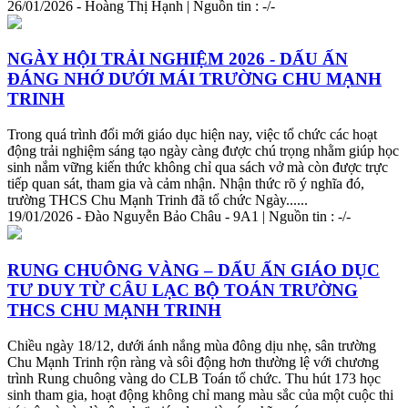
26/01/2026 - Hoàng Thị Hạnh | Nguồn tin : -/-
NGÀY HỘI TRẢI NGHIỆM 2026 - DẤU ẤN
ĐÁNG NHỚ DƯỚI MÁI TRƯỜNG CHU MẠNH
TRI
NH
Trong quá trình đổi mới giáo dục hiện nay, việc tổ chức các hoạt
động trải nghiệm sáng tạo ngày càng được chú trọng nhằm giúp học
sinh nắm vững kiến
thức
không chỉ qua sách vở mà còn được trực
tiếp quan sát, tham gia và cảm nhận. Nhận
thức
rõ ý nghĩa đó,
trường THCS Chu Mạnh
Tri
nh đã tổ chức Ngày......
19/01/2026 - Đào Nguyễn Bảo Châu - 9A1 | Nguồn tin : -/-
RUNG CHUÔNG VÀNG – DẤU ẤN GIÁO DỤC
TƯ DUY TỪ CÂU LẠC BỘ TOÁN TRƯỜNG
THCS CHU MẠNH
TRI
NH
Chiều ngày 18/12, dưới ánh nắng mùa đông dịu nhẹ, sân trường
Chu Mạnh
Tri
nh rộn ràng và sôi động hơn thường lệ với chương
trình Rung chuông vàng do CLB Toán tổ chức. Thu hút 173 học
sinh tham gia, hoạt động không chỉ mang màu sắc của một cuộc thi