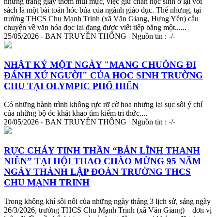
những trang giấy thơm mùi mực, việc giữ chân học sinh ở lại với
sách là một bài toán hóc búa của ngành giáo dục. Thế nhưng, tại
trường THCS Chu Mạnh
Tri
nh (xã Văn Giang, Hưng Yên) câu
chuyện về văn hóa đọc lại đang được viết tiếp bằng một......
25/05/2026 - BAN TRUYỀN THÔNG | Nguồn tin : -/-
NHẬT KÝ MỘT NGÀY "MANG CHUÔNG ĐI
ĐÁNH XỨ NGƯỜI" CỦA HOC SINH TRƯỜNG
CHU TẠI OLYMPIC PHỐ HIẾN
Có những hành trình không rực rỡ cờ hoa nhưng lại sục sôi ý chí
của những bộ óc khát khao tìm kiếm
tri
thức
....
20/05/2026 - BAN TRUYỀN THÔNG | Nguồn tin : -/-
RỰC CHÁY TINH THẦN “BẢN LĨNH THANH
NIÊN” TẠI HỘI THAO CHÀO MỪNG 95 NĂM
NGÀY THÀNH LẬP ĐOÀN TRƯỜNG THCS
CHU MẠNH
TRI
NH
Trong không khí sôi nổi của những ngày tháng 3 lịch sử, sáng ngày
26/3/2026, trường THCS Chu Mạnh
Tri
nh (xã Văn Giang) – đơn vị