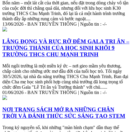
Bốn năm – một lát cắt của thời gian, nếu đặt trong dòng chảy vô tận
của cuộc đời thì chẳng quá dài, nhưng đối với lứa học sinh K30
trường THCS Chu Mạnh
Tri
nh, đó lại là cả một hành trình trưởng
thành đầy ắp những rung cảm và bước ngoặt....
13/06/2026 - BAN TRUYỀN THÔNG | Nguồn tin : -/-
LẮNG ĐỌNG VÀ RỰC RỠ ĐÊM GALA
TRI
ÂN –
TRƯỞNG THÀNH CỦA HỌC SINH KHỐI 9
TRƯỜNG THCS CHU MẠNH
TRI
NH
Mỗi ngôi trường là một miền ký ức – nơi gieo mầm yêu thương,
chắp cánh cho những ước mơ đầu đời của tuổi học trò. Tối ngày
30/5/2026, tại nhà đa năng trường THCS Chu Mạnh
Tri
nh, Ban đại
diện Cha mẹ học sinh phối hợp cùng nhà trường đã long trọng tổ
chức đêm Gala "Lễ
Tri
ân và Trưởng thành" với chủ......
01/06/2026 - BAN TRUYỀN THÔNG | Nguồn tin : -/-
NƠI TRANG SÁCH MỞ RA NHỮNG CHÂN
TRỜI VÀ ĐÁNH THỨC SỨC SÁNG TẠO STEM
Trong kỷ nguyên số, khi những "màn hình chạm" dần thay thế