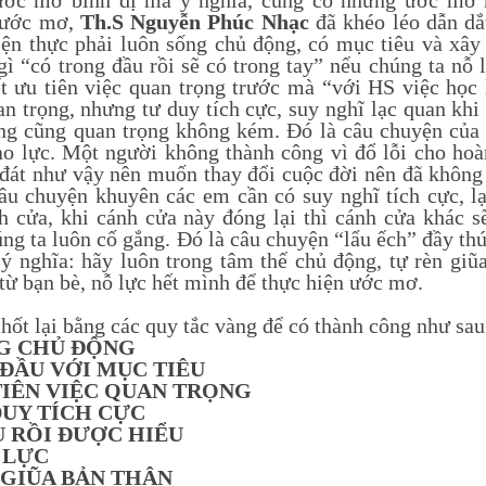
ớc mơ bình dị mà ý nghĩa, cũng có những ước mơ h
 ước mơ,
Th.S Nguyễn Phúc Nhạc
đã khéo léo dẫn d
iện thực phải luôn sống chủ động, có mục tiêu và xây
gì “có trong đầu rồi sẽ có trong tay” nếu chúng ta nỗ 
ết ưu tiên việc quan trọng trước mà “với HS việc học 
an trọng, nhưng tư duy tích cực, suy nghĩ lạc quan khi
ng cũng quan trọng không kém. Đó là câu chuyện của 
ạo lực. Một người không thành công vì đổ lỗi cho hoà
 đát như vậy nên muốn thay đổi cuộc đời nên đã không
âu chuyện khuyên các em cần có suy nghĩ tích cực, l
h cửa, khi cánh cửa này đóng lại thì cánh cửa khác 
úng ta luôn cố gắng. Đó là câu chuyện “lẩu ếch” đầy th
 ý nghĩa: hãy luôn trong tâm thế chủ động, tự rèn giũa
 từ bạn bè, nỗ lực hết mình để thực hiện ước mơ.
hốt lại bằng các quy tắc vàng để có thành công như sau
NG CHỦ ĐỘNG
T ĐẦU VỚI MỤC TIÊU
 TIÊN VIỆC QUAN TRỌNG
 DUY TÍCH CỰC
ỂU RỒI ĐƯỢC HIỂU
P LỰC
N GIŨA BẢN THÂN