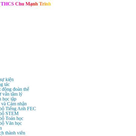
T
H
C
S
C
h
u
M
ạ
n
h
T
r
i
n
h
 sự kiện
g tác
t động đoàn thể
ư vấn tâm lý
n học tập
c và Cảm nhận
 bộ Tiếng Anh FEC
c bộ STEM
 bộ Toán học
 bộ Văn học
n
ch thành viên