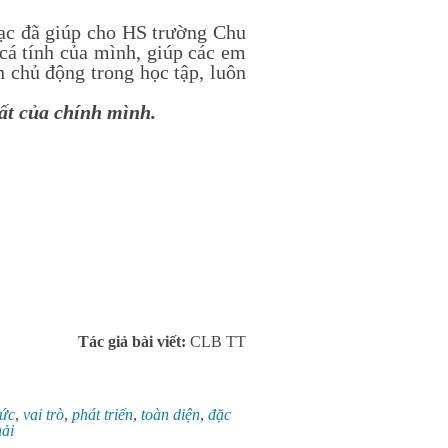
hạc đã giúp cho HS trường Chu
 cá tính của mình, giúp các em
n chủ động trong học tập, luôn
ất của chính mình.
Tác giả bài viết:
CLB TT
hức
,
vai trò
,
phát triển
,
toàn diện
,
đặc
ải