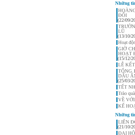
Những ti
Nguyễn Thị Ngọc Linh -
Lớp 9A3
HOÀNG
HS xuất sắc nhất khối 9, điểm
ĐỐI
trung bình đạt 9,5
(22/09/2
TRƯỜN
LŨ
(13/10/2
Hoạt độ
GIỜ C
HOẠT 
(15/12/2
LỄ KẾT
TỔNG 
DẤU Ấ
(25/03/2
TẾT N
Trào qu
VỀ VỚI
KẾ HOẠ
Những ti
LIÊN 
(21/10/2
ĐẠI HỘ