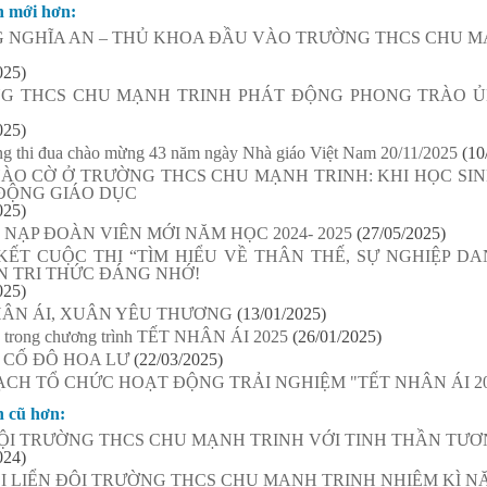
n mới hơn:
 NGHĨA AN – THỦ KHOA ĐẦU VÀO TRƯỜNG THCS CHU MẠ
025)
G THCS CHU MẠNH TRINH PHÁT ĐỘNG PHONG TRÀO 
025)
ng thi đua chào mừng 43 năm ngày Nhà giáo Việt Nam 20/11/2025
(10
HÀO CỜ Ở TRƯỜNG THCS CHU MẠNH TRINH: KHI HỌC SI
ĐỘNG GIÁO DỤC
025)
 NẠP ĐOÀN VIÊN MỚI NĂM HỌC 2024- 2025
(27/05/2025)
KẾT CUỘC THI “TÌM HIỂU VỀ THÂN THẾ, SỰ NGHIỆP D
N TRI THỨC ĐÁNG NHỚ!
025)
HÂN ÁI, XUÂN YÊU THƯƠNG
(13/01/2025)
à trong chương trình TẾT NHÂN ÁI 2025
(26/01/2025)
 CỐ ĐÔ HOA LƯ
(22/03/2025)
CH TỔ CHỨC HOẠT ĐỘNG TRẢI NGHIỆM "TẾT NHÂN ÁI 20
n cũ hơn:
ĐỘI TRƯỜNG THCS CHU MẠNH TRINH VỚI TINH THẦN TƯƠ
024)
I LIỂN ĐỘI TRƯỜNG THCS CHU MẠNH TRINH NHIỆM KÌ NĂM