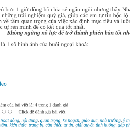
có hơn 1 giờ đồng hồ chia sẻ ngắn ngủi nhưng thầy N
 những trải nghiệm quý giá, giúp các em tự tin bộc lộ
n về tầm quan trọng của việc xác định mục tiêu và luô
c tự rèn mình để có kết quả tốt nhất.
Không ngừng nỗ lực để trở thành phiên bản tốt nh
 là 1 số hình ảnh của buổi ngoại khoá:
deo
ểm của bài viết là: 4 trong 1 đánh giá
Click để đánh giá bài viết
:
hoạt động
,
nội dung
,
quan trọng
,
kế hoạch
,
giáo dục
,
nhà trường
,
ý t
 tâm
,
kiến thức
,
trang bị
,
cần thiết
,
tự tin
,
giải quyết
,
tình huống
,
gặp ph