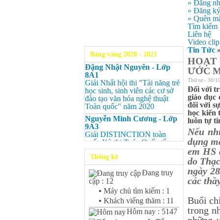
» Đăng n
» Đăng k
» Quên mậ
Tìm kiếm
Liên hệ
Video clip
Tin Tức
Bảng vàng 2020 - 2021
HOẠT 
Đặng Nhật Nguyên - Lớp
ƯỚC 
8A1
Thứ tư - 30/1
Giải Nhất hội thi "Tài năng trẻ
Đối với 
học sinh, sinh viên các cơ sở
giáo dục 
đào tạo văn hóa nghệ thuật
đối với s
Toàn quốc" năm 2020
học kiến 
Nguyễn Minh Cương - Lớp
luôn tự t
9A3
Nếu như
Giải DISTINCTION toàn
dụng ma
quốc Kỳ thi Toán Quốc tế
Kangaroo – IKMC 2020
em HS
Thống kê
do Thạc
Nguyễn Minh Cương - Lớp
ngày 28
9A3
Đang truy
Giải Ba kỳ thi chọn HSG cấp
các thầ
cập : 12
tỉnh môn Toán.
•
Máy chủ tìm kiếm : 1
Bùi Quang Minh - Lớp 9A3
Buổi ch
•
Khách viếng thăm : 11
Giải DISTINCTION Toàn
trong n
Hôm nay : 5147
quốc Kỳ thi Toán Quốc tế