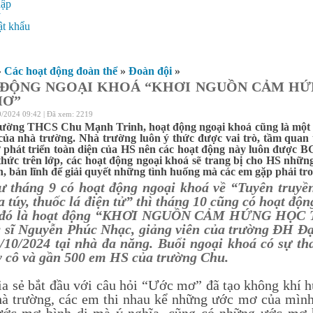
hập
ý
t khẩu
»
Các hoạt động đoàn thể
»
Đoàn đội
»
ĐỘNG NGOẠI KHOÁ “KHƠI NGUỒN CẢM HỨ
MƠ”
0/2024 09:42 | Đã xem: 2219
trường THCS Chu Mạnh Trinh, hoạt động ngoại khoá cũng là một 
của nhà trường. Nhà trường luôn ý thức được vai trò, tầm quan 
ự phát triển toàn diện của HS nên các hoạt động này luôn được B
thức trên lớp, các hoạt động ngoại khoá sẽ trang bị cho HS nhữn
in, bản lĩnh để giải quyết những tình huống mà các em gặp phải tr
 tháng 9 có hoạt động ngoại khoá về “Tuyên truyề
 túy, thuốc lá điện tử” thì tháng 10 cũng có hoạt độn
 đó là hoạt động “KHƠI NGUỒN CẢM HỨNG HỌ
 sĩ Nguyễn Phúc Nhạc, giảng viên của trường ĐH Đạ
/10/2024 tại nhà đa năng. Buổi ngoại khoá có sự t
y cô và gần 500 em HS của trường Chu.
ia sẻ bắt đầu với câu hỏi “Ước mơ” đã tạo không khí h
hà trường, các em thi nhau kể những ước mơ của mình