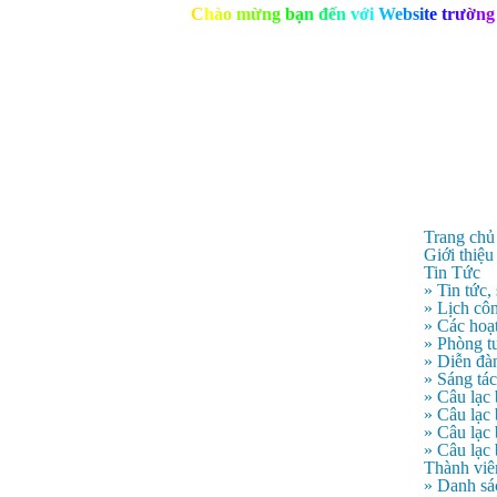
C
h
à
o
m
ừ
n
g
b
ạ
n
đ
ế
n
v
ớ
i
W
e
b
s
i
t
e
t
r
ư
ờ
n
g
Trang chủ
Giới thiệu
Tin Tức
» Tin tức,
» Lịch côn
» Các hoạ
» Phòng t
» Diễn đà
» Sáng tá
» Câu lạc
» Câu lạ
» Câu lạc
» Câu lạc
Thành viê
» Danh sá