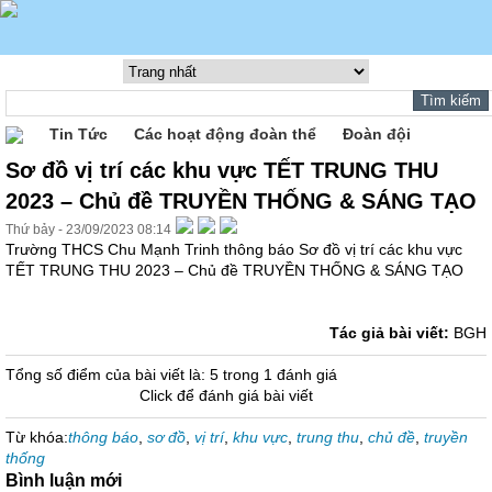
Tin Tức
Các hoạt động đoàn thể
Đoàn đội
Sơ đồ vị trí các khu vực TẾT TRUNG THU
2023 – Chủ đề TRUYỀN THỐNG & SÁNG TẠO
Thứ bảy - 23/09/2023 08:14
Trường THCS Chu Mạnh Trinh thông báo Sơ đồ vị trí các khu vực
TẾT TRUNG THU 2023 – Chủ đề TRUYỀN THỐNG & SÁNG TẠO
Tác giả bài viết:
BGH
Tổng số điểm của bài viết là: 5 trong 1 đánh giá
Click để đánh giá bài viết
Từ khóa:
thông báo
,
sơ đồ
,
vị trí
,
khu vực
,
trung thu
,
chủ đề
,
truyền
thống
Bình luận mới