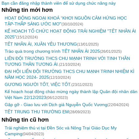
Bạn cần đăng nhập thành viên để sử dụng chức năng này
Những tin mới hơn
HOẠT ĐỘNG NGOẠI KHOÁ “KHƠI NGUỒN CẢM HỨNG HỌC
TẬP-THẮP SÁNG ƯỚC MƠ”
(30/10/2024)
KẾ HOẠCH TỔ CHỨC HOẠT ĐỘNG TRẢI NGHIỆM "TẾT NHÂN ÁI
2025"
(15/12/2024)
TẾT NHÂN ÁI, XUÂN YÊU THƯƠNG
(13/01/2025)
Trào quà trong chương trình TẾT NHÂN ÁI 2025
(26/01/2025)
LIÊN ĐỘI TRƯỜNG THCS CHU MẠNH TRINH VỚI TINH THẦN
TƯƠNG THÂN TƯƠNG ÁI.
(21/10/2024)
ĐẠI HỘI LIỂN ĐỘI TRƯỜNG THCS CHU MẠNH TRINH NHIỆM KÌ
NĂM HỌC 2024- 2025
(12/10/2024)
GƯƠNG NGƯỜI TỐT, VIỆC TỐT.
(23/11/2023)
Kế hoạch hoạt động chào mừng ngày thành lập Quân đội nhân dân
Việt Nam 22/12/2023
(06/12/2023)
Gặp gỡ - Giao lưu với Dịch giả Nguyễn Quốc Vương
(22/04/2024)
TẾT TRUNG THU TRƯỜNG EM
(28/09/2023)
Những tin cũ hơn
Trải nghiệm thú vị tại Đền Sóc và Nông Trại Giáo Dục My
Camping
(04/04/2023)