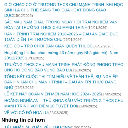
GIỜ CHÀO CỜ Ở TRƯỜNG THCS CHU MẠNH TRINH: KHI HỌC
SINH LÀ CHỦ THỂ SÁNG TẠO CỦA HOẠT ĐỘNG GIÁO
DỤC
(15/12/2025)
SẮC MÀU NĂM CHÂU TRONG NGÀY HỘI TRẢI NGHIỆM VĂN
HÓA TẠI TRƯỜNG THCS CHU MẠNH TRINH
(19/01/2026)
HÀNH TRÌNH TRẢI NGHIỆM 2018–2026 – DẤU ẤN GIÁO DỤC
TOÀN DIỆN TẠI TRƯỜNG CHU
(26/01/2026)
KÉO CO – TRÒ CHƠI DÂN GIAN QUEN THUỘC
(06/02/2026)
Hoạt động thi đua chào mừng 43 năm ngày Nhà giáo Việt Nam
20/11/2025
(10/11/2025)
TRƯỜNG THCS CHU MẠNH TRINH PHÁT ĐỘNG PHONG TRÀO
ỦNG HỘ ĐỒNG BÀO VÙNG BÃO LŨ
(13/10/2025)
TỔNG KẾT CUỘC THI “TÌM HIỂU VỀ THÂN THẾ, SỰ NGHIỆP
DANH NHÂN CHU MẠNH TRINH”– DẤU ẤN TRI THỨC ĐÁNG
NHỚ!
(25/03/2025)
LỄ KẾT NẠP ĐOÀN VIÊN MỚI NĂM HỌC 2024- 2025
(27/05/2025)
HOÀNG NGHĨA AN – THỦ KHOA ĐẦU VÀO TRƯỜNG THCS CHU
MẠNH TRINH VỚI ĐIỂM 10 TUYỆT ĐỐI
(22/09/2025)
VỀ VỚI CỐ ĐÔ HOA LƯ
(22/03/2025)
Những tin cũ hơn
TẾT NHÂN ÁI, XUÂN YÊU THƯƠNG
(13/01/2025)