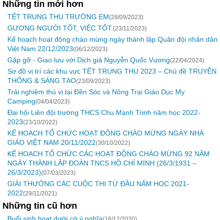
Những tin mới hơn
TẾT TRUNG THU TRƯỜNG EM
(28/09/2023)
GƯƠNG NGƯỜI TỐT, VIỆC TỐT.
(23/11/2023)
Kế hoạch hoạt động chào mừng ngày thành lập Quân đội nhân dân
Việt Nam 22/12/2023
(06/12/2023)
Gặp gỡ - Giao lưu với Dịch giả Nguyễn Quốc Vương
(22/04/2024)
Sơ đồ vị trí các khu vực TẾT TRUNG THU 2023 – Chủ đề TRUYỀN
THỐNG & SÁNG TẠO
(23/09/2023)
Trải nghiệm thú vị tại Đền Sóc và Nông Trại Giáo Dục My
Camping
(04/04/2023)
Đại hội Liên đội trường THCS Chu Mạnh Trinh năm học 2022-
2023
(23/10/2022)
KẾ HOẠCH TỔ CHỨC HOẠT ĐỘNG CHÀO MỪNG NGÀY NHÀ
GIÁO VIỆT NAM 20/11/2022
(30/10/2022)
KẾ HOẠCH TỔ CHỨC CÁC HOẠT ĐỘNG CHÀO MỪNG 92 NĂM
NGÀY THÀNH LẬP ĐOÀN TNCS HỒ CHÍ MINH (26/3/1931 –
26/3/2023)
(07/03/2023)
GIẢI THƯỞNG CÁC CUỘC THI TỪ ĐẦU NĂM HỌC 2021-
2022
(29/11/2021)
Những tin cũ hơn
Buổi sinh hoạt dưới cờ ý nghĩa
(16/12/2020)