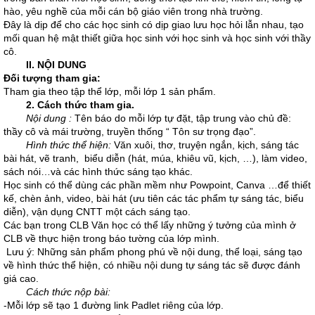
hào, yêu nghề của mỗi cán bộ giáo viên trong nhà trường.
Đây là dịp để cho các học sinh có dịp giao lưu học hỏi lẫn nhau, tạo
mối quan hệ mật thiết giữa học sinh với học sinh và học sinh với thầy
cô.
II. NỘI DUNG
Đối tượng tham gia:
Tham gia theo tập thể lớp, mỗi lớp 1 sản phẩm.
2. Cách thức tham gia.
Nội dung :
Tên báo do mỗi lớp tự đặt, tập trung vào chủ đề:
thầy cô và mái trường, truyền thống “ Tôn sư trọng đạo”.
Hình thức thể hiện:
Văn xuôi, thơ, truyện ngắn, kịch, sáng tác
bài hát, vẽ tranh, biểu diễn (hát, múa, khiêu vũ, kịch, …), làm video,
sách nói…và các hình thức sáng tạo khác.
Học sinh có thể dùng các phần mềm như Powpoint, Canva …để thiết
kế, chèn ảnh, video, bài hát (ưu tiên các tác phẩm tự sáng tác, biểu
diễn), vận dụng CNTT một cách sáng tạo.
Các bạn trong CLB Văn học có thể lấy những ý tưởng của mình ở
CLB về thực hiện trong báo tường của lớp mình.
Lưu ý: Những sản phẩm phong phú về nội dung, thể loại, sáng tạo
về hình thức thể hiện, có nhiều nội dung tự sáng tác sẽ được đánh
giá cao.
Cách thức nộp bài:
-Mỗi lớp sẽ tạo 1 đường link Padlet riêng của lớp.