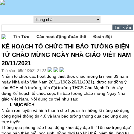
Tin Tức
Các hoạt động đoàn thể
Đoàn đội
KẾ HOẠCH TỔ CHỨC THI BÁO TƯỜNG ĐIỆN
TỬ CHÀO MỪNG NGÀY NHÀ GIÁO VIÊT NAM
20/11/2021
Thứ sáu - 05/11/2021 21:23
Nhằm tổ chức các hoạt động thiết thực chào mừng kỉ niệm 39 năm
ngày Nhà giáo Việt Nam 20/11/1982-20/11/2021), được sự đồng ý
của BGH nhà trường, liên đội trường THCS Chu Mạnh Trinh xây
dựng Kế hoạch tổ chức cuộc thi báo tường chào mừng Ngày Nhà
giáo Việt Nam. Nội dung cụ thể như sau:
I. MỤC ĐÍCH
Nhằm rèn luyện và hình thành cho học sinh những kĩ năng sử dụng
công nghệ thông tin 4.0 và làm báo tường thông qua các ứng dụng
trực tuyến.
Thông qua phong trào hoạt động khơi dậy đạo lí “Tôn sư trọng đạo”
trong bản thân mỗi học sinh, đồng thời tạo khí thế, niềm tin, lòng tự