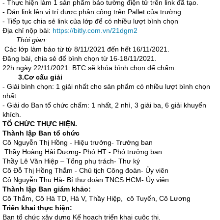
- Thực hiện làm 1 sản phẩm báo tường điện tử trên link đã tạo.
- Dán link lên vị trí được phân công trên Pallet của trường .
- Tiếp tục chia sẻ link của lớp để có nhiều lượt bình chọn
Địa chỉ nộp bài:
https://bitly.com.vn/21dgm2
Thời gian:
Các lớp làm báo từ từ 8/11/2021 đến hết 16/11/2021.
Đăng bài, chia sẻ để bình chọn từ 16-18/11/2021.
22h ngày 22/11/2021: BTC sẽ khóa bình chọn để chấm.
3.Cơ cấu giải
- Giải bình chọn: 1 giải nhất cho sản phẩm có nhiều lượt bình chọn
nhất
- Giải do Ban tổ chức chấm: 1 nhất, 2 nhì, 3 giải ba, 6 giải khuyến
khích.
TỔ CHỨC THỰC HIỆN.
Thành lập Ban tổ chức
Cô Nguyễn Thị Hồng - Hiệu trưởng- Trưởng ban
Thầy Hoàng Hải Dương- Phó HT - Phó trưởng ban
Thầy Lê Văn Hiệp – Tổng phụ trách- Thư ký
Cô Đỗ Thị Hồng Thắm - Chủ tịch Công đoàn- Ủy viên
Cô Nguyễn Thu Hà- Bí thư đoàn TNCS HCM- Ủy viên
Thành lập Ban giám khảo:
Cô Thắm, Cô Hà TD, Hà V, Thầy Hiệp, cô Tuyến, Cô Lương
Triển khai thực hiện:
Ban tổ chức xây dựng Kế hoạch triển khai cuộc thi.