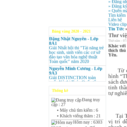
» Đăng n
» Đăng k
» Quên mậ
Tìm kiếm
Liên hệ
Video clip
Tin Tức
Bảng vàng 2020 - 2021
Thư vi
Đặng Nhật Nguyên - Lớp
Thứ năm - 07
8A1
Khác với 
Giải Nhất hội thi "Tài năng trẻ
thích th
học sinh, sinh viên các cơ sở
Yên.
đào tạo văn hóa nghệ thuật
Toàn quốc" năm 2020
Nguyễn Minh Cương - Lớp
Từ đầu
9A3
hình “T
Giải DISTINCTION toàn
sách đượ
quốc Kỳ thi Toán Quốc tế
Kangaroo – IKMC 2020
tinh thầ
Thống kê
tự nghi
Nguyễn Minh Cương - Lớp
9A3
Đang truy
Giải Ba kỳ thi chọn HSG cấp
cập : 27
tỉnh môn Toán.
•
Máy chủ tìm kiếm : 6
Bùi Quang Minh - Lớp 9A3
Tại Thư
•
Khách viếng thăm : 21
Giải DISTINCTION Toàn
vị trí 
Hôm nay : 6303
quốc Kỳ thi Toán Quốc tế