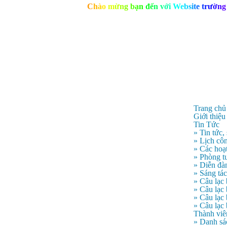
C
h
à
o
m
ừ
n
g
b
ạ
n
đ
ế
n
v
ớ
i
W
e
b
s
i
t
e
t
r
ư
ờ
n
g
Trang chủ
Giới thiệu
Tin Tức
» Tin tức,
» Lịch côn
» Các hoạ
» Phòng t
» Diễn đà
» Sáng tá
» Câu lạc
» Câu lạ
» Câu lạc
» Câu lạc
Thành viê
» Danh sá