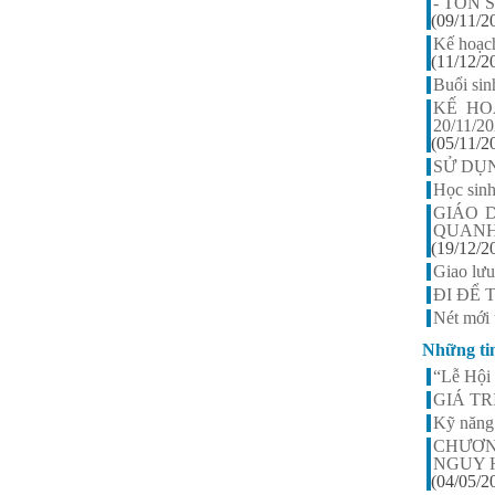
- TÔN
Nguyễn Thị Ngọc Linh -
(09/11/2
Lớp 9A3
Kế hoạch
HS xuất sắc nhất khối 9, điểm
(11/12/2
trung bình đạt 9,5
Buổi sin
KẾ HO
20/11/2
(05/11/2
SỬ DỤ
Học sinh
GIÁO 
QUAN
(19/12/2
Giao lư
ĐI ĐỂ
Nét mới 
Những ti
“Lễ Hội 
GIÁ T
Kỹ năng 
CHƯƠN
NGUY 
(04/05/2