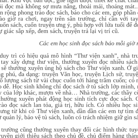
hất. Khu vực bàn đọc, ghế ngồi được thiết kế chắc chắ
ồi đọc mà không sợ mưa nắng, thoải mái, thoáng mát.
ân rộng phong trào đọc sách, báo cho các em, góp phần 
ào giờ ra chơi, ngay trên sân trường, chỉ cần với t
ốn sách, cuốn truyện ưng ý, phù hợp với lứa tuổi để đọ
ự giác sắp xếp, đem sách, truyện trả lại vị trí cũ.
Các em học sinh đọc sách báo mỗi giờ 
trì có hiệu quả mô hình “Thư viện xanh”, nhà trư
tay xây dựng thư viện, thường xuyên đọc nhiều sách
 sẽ thường xuyên ủng hộ sách cho Thư viện xanh. Ở gi
ng phú, đa dạng: truyện Văn học, truyện Lịch sử, truyệ
ố lượng sách từ vài chục cuốn tới hàng trăm cuốn; có 
o dễ. Học sinh không chỉ đọc sách ở tủ sách lớp mình,
y của lớp khác, mượn về nhà… Nhà trường, các thầy cô
thường xuyên phát động học sinh tích cực đọc sách. 
rào đọc sách lan tỏa, giá trị, hữu ích. Có nhiều học
hưng từ khi có Thư viện xanh, dần dần các em tự tìm 
 quản lý, bảo vệ tủ sách, luôn có trách nhiệm giữ gìn s
ờng cũng thường xuyên thay đổi các hình thức tuyên
ruyền giới thiệu sách theo chủ đề, chủ điểm hàng thá