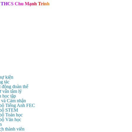
T
H
C
S
C
h
u
M
ạ
n
h
T
r
i
n
h
 sự kiện
g tác
t động đoàn thể
ư vấn tâm lý
n học tập
c và Cảm nhận
 bộ Tiếng Anh FEC
c bộ STEM
 bộ Toán học
 bộ Văn học
n
ch thành viên