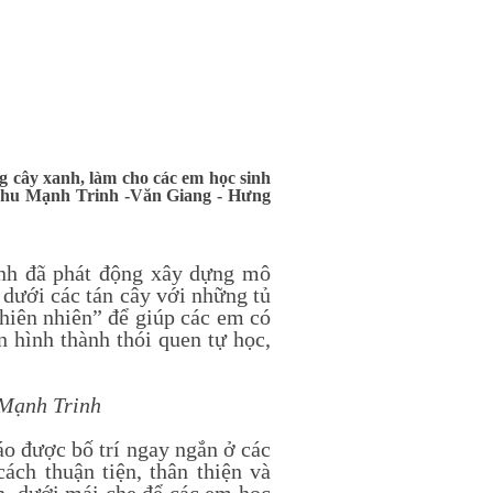
g cây xanh, làm cho các em học sinh
 Chu Mạnh Trinh -Văn Giang - Hưng
 đã phát động xây dựng mô
 dưới các tán cây với những tủ
 thiên nhiên” để giúp các em có
ần hình thành thói quen tự học,
 Mạnh Trinh
o được bố trí ngay ngắn ở các
cách thuận tiện, thân thiện và