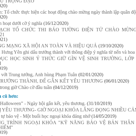
 SƯ TRỌNG ĐẠO
020)
: Tổ chức thực hiện các hoạt động chào mừng ngày thành lập quân đ
020)
h hoạt dưới cờ ý nghĩa
(16/12/2020)
ẠCH TỔ CHỨC THI BÁO TƯỜNG ĐIỆN TỬ CHÀO MỪN
021
021)
NG MẠNG XÃ HỘI AN TOÀN VÀ HIỆU QUẢ
(19/10/2020)
 Hưng Yên ghi dấu trưởng thành với thông điệp ý nghĩa từ nến và hoa
DỤC HỌC SINH Ý THỨC GIỮ GÌN VỆ SINH TRƯỜNG, LỚ
H
019)
u với Trung tướng, Anh hùng Phạm Tuân
(02/01/2020)
 TRƯỞNG THÀNH, ĐỂ GẮN KẾT YÊU THƯƠNG
(06/01/2020)
trong giờ Chào cờ đầu tuần
(04/12/2019)
n cũ hơn:
Halloween” - Ngày hội gắn kết, yêu thương.
(31/10/2019)
RỊ YÊU THƯƠNG- GIỜ NGOẠI KHÓA LẮNG ĐỌNG NHIỀU C
tự bảo vệ - Một buổi học ngoại khóa đáng nhớ
(14/05/2019)
G TRÌNH NGOẠI KHÓA "KỸ NĂNG BẢO VỆ BẢN THÂN
HIỂM"
019)