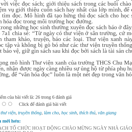
với việc đọc sách; giới thiệu sách trong các buổi chào 
ệm vụ giới thiệu cuốn sách hay nhất của lớp mình, để 
 tìm đọc. Mô hình đã tạo hứng thú đọc sách cho học 
ăn hóa đọc trong môi trường học đường.
trong những học sinh thường xuyên đọc sách báo ở đâ
p 7a1 chia sẻ: “Từ ngày có thư viện ở sân trường, cứ mỗ
h tham khảo, truyện, báo các loại. Thư viện xanh nà
ọc tập và không bị gò bó như các thư viện truyền thốn
t bảo vệ, giữ gìn sách sau khi đọc bởi sách là tài sản 
 mô hình Thư viện xanh của trường THCS Chu Mạnh 
iển, nhận được ngày càng nhiều sự ủng hộ từ phía phụ hu
ường, để “văn hóa đọc” luôn là một nét đẹp trong văn h
ểm của bài viết là: 26 trong 6 đánh giá
Click để đánh giá bài viết
:
thư viện
,
truyền thống
,
làm cho
,
học sinh
,
thích thú
,
văn giang
n mới hơn:
ẠCH TỔ CHỨC HOẠT ĐỘNG CHÀO MỪNG NGÀY NHÀ GIÁO VI