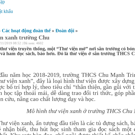
hập
ý
t khẩu
»
Các hoạt động đoàn thể
»
Đoàn đội
»
ện xanh trường Chu
/11/2019 08:52 | Đã xem: 4602
thư viện truyền thống, một “Thư viện mở” nơi sân trường có bón
ú và ham đọc sách, báo hơn. Đó là thư viện ở sân trường THCS
 năm học 2018-2019, trường THCS Chu Mạnh Trinh
hư viện xanh”, đây là loại hình thư viện được xây dựng
c bố trí hợp lý, theo tiêu chí “thân thiện, gần gũi với
n học tập thoải mái, dễ dàng trao đổi tri thức, góp ph
ên cứu, nâng cao chất lượng dạy và học.
Mô hình thư viện xanh ở trường THCS Chu
 viện xanh, ấn tượng đầu tiên là các tủ đựng sách, bá
dễ nhận biết, thu hút học sinh tham gia đọc sách một 