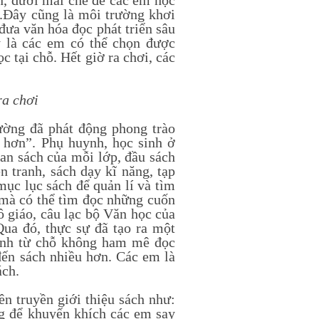
n, dưới mái che để các em học
..Đây cũng là môi trường khơi
đưa văn hóa đọc phát triển sâu
ay là các em có thể chọn được
c tại chỗ. Hết giờ ra chơi, các
ra chơi
ờng đã phát động phong trào
 hơn”. Phụ huynh, học sinh ở
an sách của mỗi lớp, đầu sách
n tranh, sách dạy kĩ năng, tạp
mục lục sách để quản lí và tìm
 mà có thể tìm đọc những cuốn
 giáo, câu lạc bộ Văn học của
Qua đó, thực sự đã tạo ra một
 sinh từ chỗ không ham mê đọc
đến sách nhiều hơn. Các em là
ách.
 truyền giới thiệu sách như:
ng để khuyến khích các em say