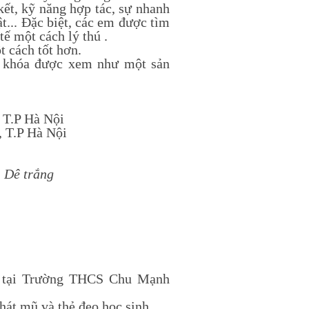
ết, kỹ năng hợp tác, sự nhanh
ật... Đặc biệt, các em được tìm
tế một cách lý thú .
t cách tốt hơn.
i khóa được xem như một sản
 T.P Hà Nội
T.P Hà Nội
ê trắng
 tại Trường THCS Chu Mạnh
át mũ và thẻ đeo học sinh.