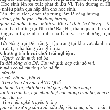
Học sinh lên xe xuất phát đi
Ba Vì
.
Trên đường đi HD
ó nhiều phần quà hấp dẫn cho học sinh.
 Đến khu di tích, đoàn tập trung làm lễ dâng hương.
rường, phụ huynh lên dâng hương.
quan và nghe thuyết minh về Khu di tích Đá Chông – K
ắp hương tại Nhà thờ Bác Hồ, tham quan khu vực b
ữ nguyên trạng nhà kính, nhà hầm và các phương tiện
 Hồ.
ới Nông trại Dê Trắng. Tập trung tại khu vực dành ri
trưa tại nhà hàng và nghỉ trưa.
C
hương trình vui chơi trải nghiệm:
: Người chăn nuôi tài ba
ểu đời sống của Dê, Cừu và giải đáp câu đố vui.
huyển cỏ về chuồng cho dê ăn.
t sữa dê.
ịt mắt bắt dê , bắt vịt
: Tìm hiểu văn hóa LÀNG QUÊ
m bánh trôi, chơi họp chợ quê, chơi bán hàng
ồi thả trâu bò, học phân biệt các giống trâu bò, xem t
rau
.
Bắt cá
: Tìm hiểu nghề truyền thống
uan khu xưởng sản xuất sữa dê, sữa chua, pho – mát. T