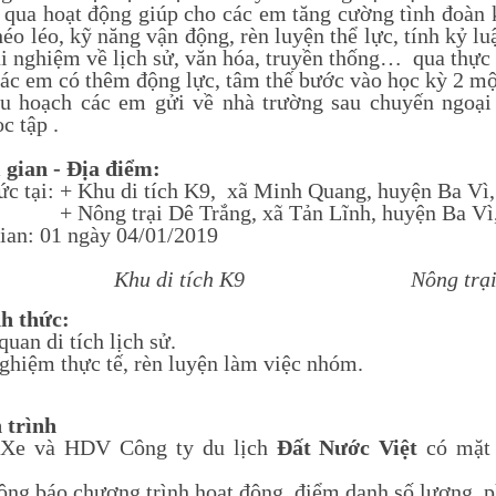
 qua hoạt động giúp cho các em tăng cường tình đoàn k
éo léo, kỹ năng vận động, rèn luyện thể lực, tính kỷ lu
ải nghiệm về lịch sử, văn hóa, truyền thống… qua thực 
các em có thêm động lực, tâm thế bước vào học kỳ 2 mộ
hu hoạch các em gửi về nhà trường sau chuyến ngoạ
c tập .
i gian - Địa điểm:
ức tại: + Khu di tích K9, xã Minh Quang, huyện Ba Vì,
 trại Dê Trắng, xã Tản Lĩnh, huyện Ba Vì, 
gian: 01 ngày 04/01/2019
Khu di tích K9 Nông trại D
nh thức:
uan di tích lịch sử.
nghiệm thực tế, rèn luyện làm việc nhóm.
h trình
Xe và HDV Công ty du lịch
Đất Nước Việt
có mặt
ng báo chương trình hoạt động, điểm danh số lượng, ph