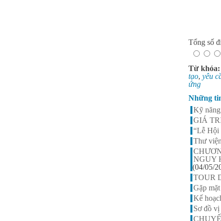
Tổng số đi
Từ khóa
tạo
,
yêu c
ứng
Những ti
Kỹ năng 
GIÁ T
“Lễ Hội 
Thư việ
CHƯƠN
NGUY 
(04/05/2
TOUR 
Gặp mặt
Kế hoạch
Sơ đồ v
CHUYẾ