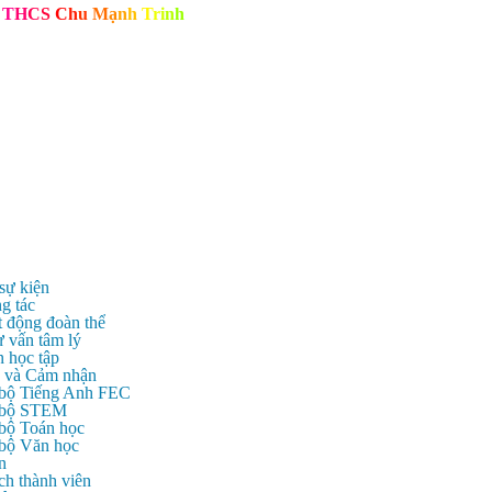
T
H
C
S
C
h
u
M
ạ
n
h
T
r
i
n
h
 sự kiện
g tác
t động đoàn thể
ư vấn tâm lý
n học tập
c và Cảm nhận
 bộ Tiếng Anh FEC
c bộ STEM
 bộ Toán học
 bộ Văn học
n
ch thành viên