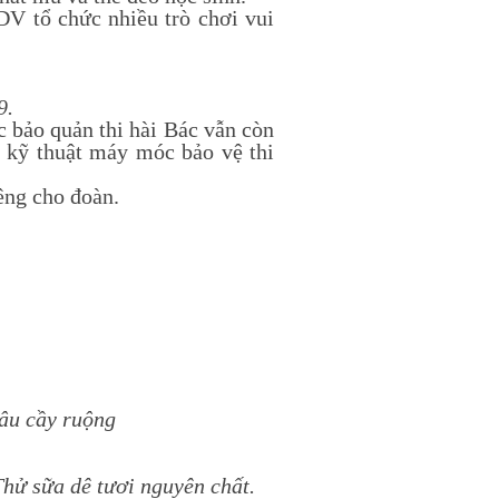
V tổ chức nhiều trò chơi vui
9.
ảo quản thi hài Bác vẫn còn
 kỹ thuật máy móc bảo vệ thi
êng cho đoàn.
râu cầy ruộng
hử sữa dê tươi nguyên chất.