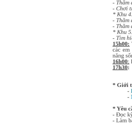
-
Thăm 
Nguyễn Thị Ngọc Linh -
-
Chơi t
Lớp 9A3
* Khu 4
HS xuất sắc nhất khối 9, điểm
trung bình đạt 9,5
-
Thăm q
-
Thăm q
* Khu 5
-
Tìm hi
15h00:
các em 
năng số
1
6
h
0
0
:
H
17h30
:
* Giới 
-
-
* Yêu c
- Đọc kỹ
- Làm b