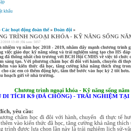
hập
ý
t khẩu
»
Các hoạt động đoàn thể
»
Đoàn đội
»
G TRÌNH NGOẠI KHÓA - KỸ NĂNG SỐNG NĂM 
12/2018 13:48 | Đã xem: 5057
n nhiệm vụ năm học 2018 - 2019, nhằm đẩy mạnh chương trình gi
g việc giáo dục kỹ năng sống và trải nghiệm sáng tạo cho HS đá
g đã thống nhất chủ trương với BCH Hội CMHS về việc tổ chức c
ệm sáng tạo. Với phương châm học đi đôi với hành, chuyến đi thực
thêm vào kiến thức đã học, tăng cường khả năng thích ứng tro
 cho các em có thêm động lực, tâm thế bước vào học kỳ 2 tốt hơn.
thu hoạch gửi về nhà trường.
Chương trình ngoại khóa - Kỹ năng sống năm 
 DI TÍCH K9 (ĐÁ CHÔNG) - TRẢI NGHIỆM TẠ
đích, yêu cầu:
hương châm học đi đôi với hành, chuyến đi thực tế hư
 thêm vào kiến thức đã học, tăng cường khả năng thích 
g trình được lựa chọn lần này là trải nghiệm lịch sử-vă