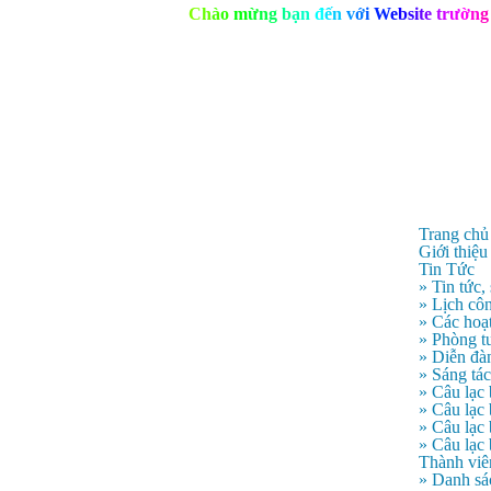
C
h
à
o
m
ừ
n
g
b
ạ
n
đ
ế
n
v
ớ
i
W
e
b
s
i
t
e
t
r
ư
ờ
n
g
Trang chủ
Giới thiệu
Tin Tức
» Tin tức,
» Lịch côn
» Các hoạ
» Phòng t
» Diễn đà
» Sáng tá
» Câu lạc
» Câu lạ
» Câu lạc
» Câu lạc
Thành viê
» Danh sá