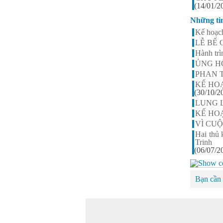
(14/01/2
Những ti
Kế hoạc
LỄ BẾ 
Hành trì
ỦNG HỘ 
PHAN TH
KẾ HO
(30/10/2
LUNG 
KẾ HO
VÌ CUỘ
Hai thủ
Trinh
(06/07/2
Bạn cần 