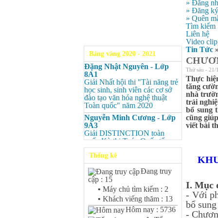
» Đăng n
» Đăng k
» Quên mậ
Tìm kiếm
Liên hệ
Video clip
Tin Tức
Bảng vàng 2020 - 2021
CHƯƠN
Đặng Nhật Nguyên - Lớp
Thứ sáu - 21/
8A1
Thực hiệ
Giải Nhất hội thi "Tài năng trẻ
tăng cườn
học sinh, sinh viên các cơ sở
nhà trườn
đào tạo văn hóa nghệ thuật
trải nghi
Toàn quốc" năm 2020
bổ sung 
Nguyễn Minh Cương - Lớp
cũng giúp
9A3
viết bài 
Giải DISTINCTION toàn
quốc Kỳ thi Toán Quốc tế
Kangaroo – IKMC 2020
Thống kê
KHU
Nguyễn Minh Cương - Lớp
9A3
Đang truy
Giải Ba kỳ thi chọn HSG cấp
cập : 15
I. Mục 
tỉnh môn Toán.
•
Máy chủ tìm kiếm : 2
- Với p
Bùi Quang Minh - Lớp 9A3
•
Khách viếng thăm : 13
bổ sung
Giải DISTINCTION Toàn
Hôm nay : 5736
quốc Kỳ thi Toán Quốc tế
- Chươn