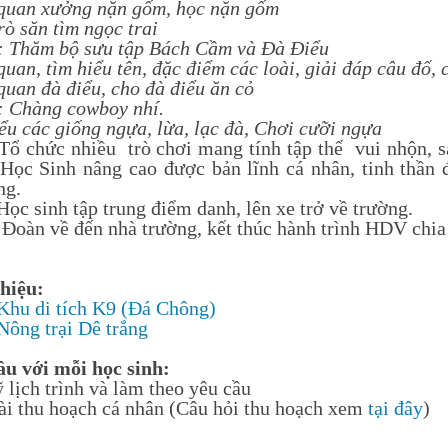
quan xưởng nặn gốm, học nặn gốm
rò săn tìm ngọc trai
: Thăm bộ sưu tập Bách Cầm và Đà Điểu
uan, tìm hiểu tên, đặc điểm các loài, giải đáp câu đố, 
uan đà điểu, cho đà điểu ăn cỏ
: Chàng cowboy nhí.
ểu các giống ngựa, lừa, lạc đà, Chơi cưỡi ngựa
Tổ chức nhiều trò chơi mang tính tập thể vui nhộn, sá
Học Sinh nâng cao được bản lĩnh cá nhân, tinh thần 
ng.
ọc sinh tập trung điểm danh, lên xe trở về trường.
Đoàn về đến nhà trường, kết thúc hành trình HDV chia 
thiệu:
Khu di tích K9 (Đá Chông)
Nông trại Dê trắng
ầu với mỗi học sinh:
 lịch trình và làm theo yêu cầu
ài thu hoạch cá nhân (Câu hỏi thu hoạch xem
tại đây
)