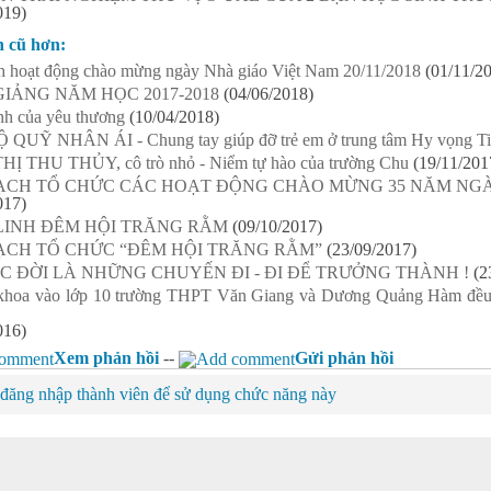
019)
n cũ hơn:
h hoạt động chào mừng ngày Nhà giáo Việt Nam 20/11/2018
(01/11/2
GIẢNG NĂM HỌC 2017-2018
(04/06/2018)
nh của yêu thương
(10/04/2018)
QUỸ NHÂN ÁI - Chung tay giúp đỡ trẻ em ở trung tâm Hy vọng Ti
Ị THU THỦY, cô trò nhỏ - Niểm tự hào của trường Chu
(19/11/201
ẠCH TỔ CHỨC CÁC HOẠT ĐỘNG CHÀO MỪNG 35 NĂM NGÀ
017)
LINH ĐÊM HỘI TRĂNG RẰM
(09/10/2017)
ẠCH TỔ CHỨC “ĐÊM HỘI TRĂNG RẰM”
(23/09/2017)
C ĐỜI LÀ NHỮNG CHUYẾN ĐI - ĐI ĐỂ TRƯỞNG THÀNH !
(2
 khoa vào lớp 10 trường THPT Văn Giang và Dương Quảng Hàm đều
016)
Xem phản hồi
--
Gửi phản hồi
đăng nhập thành viên để sử dụng chức năng này