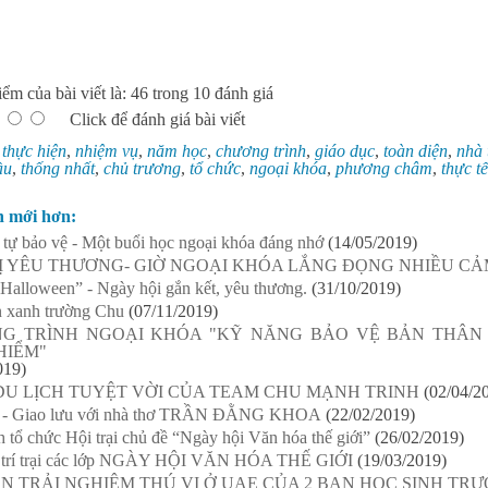
ểm của bài viết là: 46 trong 10 đánh giá
Click để đánh giá bài viết
:
thực hiện
,
nhiệm vụ
,
năm học
,
chương trình
,
giáo dục
,
toàn diện
,
nhà 
ầu
,
thống nhất
,
chủ trương
,
tổ chức
,
ngoại khóa
,
phương châm
,
thực tế
n mới hơn:
tự bảo vệ - Một buổi học ngoại khóa đáng nhớ
(14/05/2019)
RỊ YÊU THƯƠNG- GIỜ NGOẠI KHÓA LẮNG ĐỌNG NHIỀU C
Halloween” - Ngày hội gắn kết, yêu thương.
(31/10/2019)
n xanh trường Chu
(07/11/2019)
G TRÌNH NGOẠI KHÓA "KỸ NĂNG BẢO VỆ BẢN THÂN
HIỂM"
019)
DU LỊCH TUYỆT VỜI CỦA TEAM CHU MẠNH TRINH
(02/04/2
 - Giao lưu với nhà thơ TRẦN ĐẰNG KHOA
(22/02/2019)
 tổ chức Hội trại chủ đề “Ngày hội Văn hóa thế giới”
(26/02/2019)
ị trí trại các lớp NGÀY HỘI VĂN HÓA THẾ GIỚI
(19/03/2019)
N TRẢI NGHIỆM THÚ VỊ Ở UAE CỦA 2 BẠN HỌC SINH TR