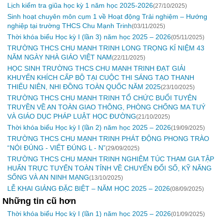
Lịch kiểm tra giũa học kỳ 1 năm học 2025-2026
(27/10/2025)
Sinh hoạt chuyên môn cụm 1 về Hoạt động Trải nghiệm – Hướng
nghiệp tại trường THCS Chu Mạnh Trinh
(03/11/2025)
Thời khóa biểu Học kỳ I (lần 3) năm học 2025 – 2026
(05/11/2025)
TRƯỜNG THCS CHU MẠNH TRINH LONG TRỌNG KỈ NIỆM 43
NĂM NGÀY NHÀ GIÁO VIỆT NAM
(22/11/2025)
HỌC SINH TRƯỜNG THCS CHU MẠNH TRINH ĐẠT GIẢI
KHUYẾN KHÍCH CẤP BỘ TẠI CUỘC THI SÁNG TẠO THANH
THIẾU NIÊN, NHI ĐỒNG TOÀN QUỐC NĂM 2025
(23/10/2025)
TRƯỜNG THCS CHU MẠNH TRINH TỔ CHỨC BUỔI TUYÊN
TRUYỀN VỀ AN TOÀN GIAO THÔNG, PHÒNG CHỐNG MA TUÝ
VÀ GIÁO DỤC PHÁP LUẬT HỌC ĐƯỜNG
(21/10/2025)
Thời khóa biểu Học kỳ I (lần 2) năm học 2025 – 2026
(19/09/2025)
TRƯỜNG THCS CHU MẠNH TRINH PHÁT ĐỘNG PHONG TRÀO
“NÓI ĐÚNG - VIẾT ĐÚNG L - N”
(29/09/2025)
TRƯỜNG THCS CHU MẠNH TRINH NGHIÊM TÚC THAM GIA TẬP
HUẤN TRỰC TUYẾN TOÀN TỈNH VỀ CHUYỂN ĐỔI SỐ, KỸ NĂNG
SỐNG VÀ AN NINH MẠNG
(13/10/2025)
LỄ KHAI GIẢNG ĐẶC BIỆT – NĂM HỌC 2025 – 2026
(08/09/2025)
Những tin cũ hơn
Thời khóa biểu Học kỳ I (lần 1) năm học 2025 – 2026
(01/09/2025)