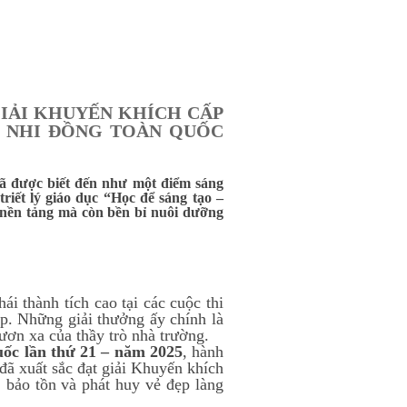
IẢI KHUYẾN KHÍCH CẤP
, NHI ĐỒNG TOÀN QUỐC
 được biết đến như một điểm sáng
riết lý giáo dục “Học để sáng tạo –
c nền tảng mà còn bền bỉ nuôi dưỡng
i thành tích cao tại các cuộc thi
ệp. Những giải thưởng ấy chính là
ươn xa của thầy trò nhà trường.
uốc lần thứ 21 – năm 2025
, hành
đã xuất sắc đạt giải Khuyến khích
bảo tồn và phát huy vẻ đẹp làng