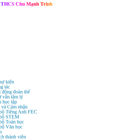
T
H
C
S
C
h
u
M
ạ
n
h
T
r
i
n
h
 sự kiện
g tác
t động đoàn thể
ư vấn tâm lý
n học tập
c và Cảm nhận
 bộ Tiếng Anh FEC
c bộ STEM
 bộ Toán học
 bộ Văn học
n
ch thành viên