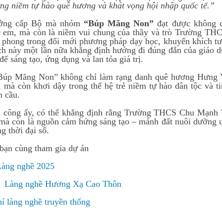
ng niềm tự hào quê hương và khát vọng hội nhập quốc tế.”
ưởng cấp Bộ mà nhóm
“Búp Măng Non”
đạt được không c
c em, mà còn là niềm vui chung của thầy và trò Trường TH
n phong trong đổi mới phương pháp dạy học, khuyến khích tư
ch này một lần nữa khẳng định hướng đi đúng đắn của giáo d
ể sáng tạo, ứng dụng và lan tỏa giá trị.
Búp Măng Non” không chỉ làm rạng danh quê hương Hưng Yê
, mà còn khơi dậy trong thế hệ trẻ niềm tự hào dân tộc và ti
n cầu.
h công ấy, có thể khẳng định rằng Trường THCS Chu Mạnh 
, mà còn là nguồn cảm hứng sáng tạo – mảnh đất nuôi dưỡng ư
g thời đại số.
bạn cùng tham gia dự án
Làng nghề 2025
r Làng nghề Hương Xạ Cao Thôn
í làng nghề truyền thống