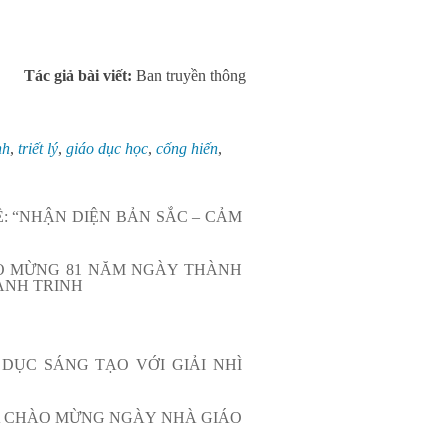
Tác giả bài viết:
Ban truyền thông
nh
,
triết lý
,
giáo dục học
,
cống hiến
,
: “NHẬN DIỆN BẢN SẮC – CẢM
ÀO MỪNG 81 NĂM NGÀY THÀNH
ẠNH TRINH
DỤC SÁNG TẠO VỚI GIẢI NHÌ
A CHÀO MỪNG NGÀY NHÀ GIÁO