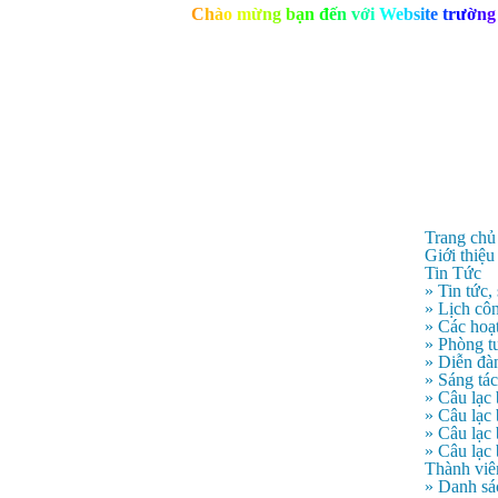
C
h
à
o
m
ừ
n
g
b
ạ
n
đ
ế
n
v
ớ
i
W
e
b
s
i
t
e
t
r
ư
ờ
n
g
Trang chủ
Giới thiệu
Tin Tức
» Tin tức,
» Lịch côn
» Các hoạ
» Phòng t
» Diễn đà
» Sáng tá
» Câu lạc
» Câu lạ
» Câu lạc
» Câu lạc
Thành viê
» Danh sá