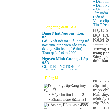
» Đăng n
» Đăng k
» Quên mậ
Tìm kiếm
Liên hệ
Video clip
Tin Tức
Bảng vàng 2020 - 2021
HỌC S
Đặng Nhật Nguyên - Lớp
BỘ TẠ
8A1
NĂM 2
Giải Nhất hội thi "Tài năng trẻ
học sinh, sinh viên các cơ sở
Thứ năm - 23
đào tạo văn hóa nghệ thuật
Trường T
Toàn quốc" năm 2020
trong pho
Sáng tạo 
Nguyễn Minh Cương - Lớp
tinh thần
9A3
Giải DISTINCTION toàn
quốc Kỳ thi Toán Quốc tế
Kangaroo – IKMC 2020
Thống kê
Nguyễn Minh Cương - Lớp
Nhiều nă
9A3
cấp tỉnh
Đang truy
Giải Ba kỳ thi chọn HSG cấp
minh chứ
cập : 33
tỉnh môn Toán.
Mới đây,
•
Máy chủ tìm kiếm : 2
Bùi Quang Minh - Lớp 9A3
trình ấy 
•
Khách viếng thăm : 31
Giải DISTINCTION Toàn
cấp Bộ v
Hôm nay : 4585
quốc Kỳ thi Toán Quốc tế
nghề tru