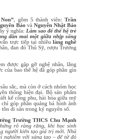
 Non”
, gồm 5 thành viên:
Trần
Nguyên Bảo
và
Nguyễn Nhật Bảo
đầy ý nghĩa:
Làm sao để thế hệ trẻ
đang dần mai một giữa nhịp sống
ấn trực tiếp tại nhiều
làng nghề
ân, đan đó Thủ Sỹ, rượu Trương
 em được gặp gỡ nghệ nhân, lắng
ức của bao thế hệ đã góp phần gìn
 sâu sắc, mà còn ở cách nhóm học
uyền thông hiện đại. Bộ sản phẩm
hiết kế công phu, hài hòa giữa mỹ
g chỉ góp phần quảng bá hình ảnh
 tồn di sản trong kỷ nguyên số.
trưởng Trường THCS Chu Mạnh
hứng rõ ràng rằng, khi học sinh
g người kiến tạo giá trị mới. Nhà
rải nghiệm với sáng tạo – để từ đó