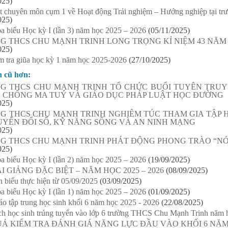
025)
ạt chuyên môn cụm 1 về Hoạt động Trải nghiệm – Hướng nghiệp tại 
025)
a biểu Học kỳ I (lần 3) năm học 2025 – 2026
(05/11/2025)
G THCS CHU MẠNH TRINH LONG TRỌNG KỈ NIỆM 43 NĂM
025)
m tra giũa học kỳ 1 năm học 2025-2026
(27/10/2025)
n cũ hơn:
G THCS CHU MẠNH TRINH TỔ CHỨC BUỔI TUYÊN TRUY
 CHỐNG MA TUÝ VÀ GIÁO DỤC PHÁP LUẬT HỌC ĐƯỜNG
025)
G THCS CHU MẠNH TRINH NGHIÊM TÚC THAM GIA TẬP 
UYỂN ĐỔI SỐ, KỸ NĂNG SỐNG VÀ AN NINH MẠNG
025)
G THCS CHU MẠNH TRINH PHÁT ĐỘNG PHONG TRÀO “NÓI 
025)
a biểu Học kỳ I (lần 2) năm học 2025 – 2026
(19/09/2025)
I GIẢNG ĐẶC BIỆT – NĂM HỌC 2025 – 2026
(08/09/2025)
n biểu thực hiện từ 05/09/2025
(03/09/2025)
a biểu Học kỳ I (lần 1) năm học 2025 – 2026
(01/09/2025)
o tập trung học sinh khối 6 năm học 2025 - 2026
(22/08/2025)
h học sinh trúng tuyển vào lớp 6 trường THCS Chu Mạnh Trinh năm 
Ả KIỂM TRA ĐÁNH GIÁ NĂNG LỰC ĐẦU VÀO KHỐI 6 NĂM H