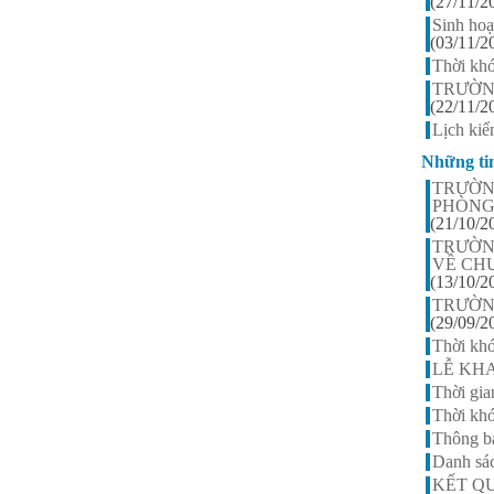
(27/11/2
Sinh ho
(03/11/2
Thời khó
TRƯỜN
(22/11/2
Lịch kiể
Những ti
TRƯỜN
PHÒNG
(21/10/2
TRƯỜN
VỀ CH
(13/10/2
TRƯỜN
(29/09/2
Thời khó
LỄ KHA
Thời gia
Thời khó
Thông bá
Danh sác
KẾT QU