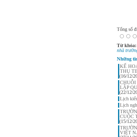
Nguyễn Thị Ngọc Linh -
Lớp 9A3
HS xuất sắc nhất khối 9, điểm
trung bình đạt 9,5
Tổng số đi
Từ khóa
nhà trườn
Những ti
KẾ HO
THỤ T
(16/12/2
CHUỖI
LẬP Q
(22/12/2
Lịch kiể
Lịch ngh
TRƯỜN
CUỘC T
(15/12/2
TRƯỜN
VIỆT N