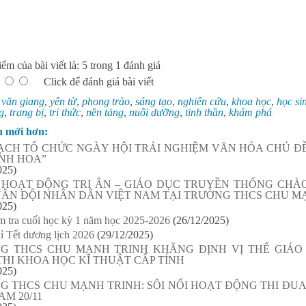
ểm của bài viết là: 5 trong 1 đánh giá
Click để đánh giá bài viết
:
văn giang
,
yên từ
,
phong trào
,
sáng tạo
,
nghiên cứu
,
khoa học
,
học si
g
,
trang bị
,
tri thức
,
nền tảng
,
nuôi dưỡng
,
tinh thần
,
khám phá
n mới hơn:
ẠCH TỔ CHỨC NGÀY HỘI TRẢI NGHIỆM VĂN HÓA CHỦ ĐỀ
INH HOA”
025)
 HOẠT ĐỘNG TRI ÂN – GIÁO DỤC TRUYỀN THỐNG CH
UÂN ĐỘI NHÂN DÂN VIỆT NAM TẠI TRƯỜNG THCS CHU M
025)
m tra cuối học kỳ 1 năm học 2025-2026
(26/12/2025)
ỉ Tết dương lịch 2026
(29/12/2025)
G THCS CHU MẠNH TRINH KHẲNG ĐỊNH VỊ THẾ GIÁO 
HI KHOA HỌC KĨ THUẬT CẤP TỈNH
025)
G THCS CHU MẠNH TRINH: SÔI NỔI HOẠT ĐỘNG THI ĐU
AM 20/11