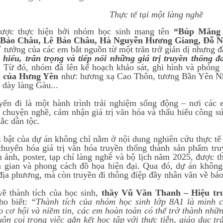
Thực tế tại một làng nghề
ược thực hiện bởi nhóm học sinh mang tên
“Búp Măng
Bảo Châu, Lê Bảo Châu, Hà Nguyễn Hương Giang, Đỗ 
Ý tưởng của các em bắt nguồn từ một trăn trở giản dị nhưng 
hiểu, trân trọng và tiếp nối những giá trị truyền thống 
.
Từ đó, nhóm đã lên kế hoạch khảo sát, ghi hình và phỏng v
ểu của Hưng Yên
như: hương xạ Cao Thôn, tương Bần Yên Nh
 dày làng Gàu...
ến đi là một hành trình trải nghiệm sống động – nơi các
 chuyện nghề, cảm nhận giá trị văn hóa và thấu hiểu công s
ắc dân tộc.
 bật của dự án không chỉ nằm ở nội dung nghiên cứu thực tế
chuyển hóa giá trị văn hóa truyền thống thành sản phẩm tr
 ảnh, poster, tạp chí làng nghề và bộ lịch năm 2025, được t
n gian và phong cách đồ họa hiện đại. Qua đó, dự án khôn
địa phương, mà còn truyền đi thông điệp đầy nhân văn về bảo
về thành tích của học sinh,
thầy Vũ Văn Thanh – Hiệu 
cho biết:
“Thành tích của nhóm học sinh lớp 8A1 là minh c
o cơ hội và niềm tin, các em hoàn toàn có thể trở thành nhữn
uôn coi trọng việc gắn kết học tập với thực tiễn, giáo dục t