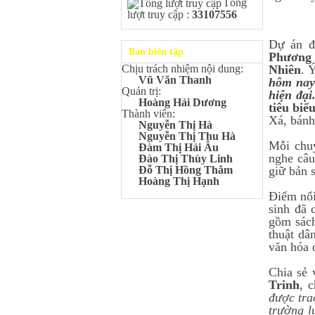
Tổng
Kangaroo – IKMC 2020
lượt truy cập :
33107556
Bùi Quang Minh - Lớp 9A3
Giải Ba kỳ thi chọn HSG cấp
tỉnh môn Toán.
Dự án đ
Ban biên tập
Phương 
Đinh Anh Thư - Lớp 9A3
Nhiên
. 
Chịu trách nhiệm nội dung:
Giải Nhì kỳ thi chọn HSG cấp
Vũ Văn Thanh
hôm nay 
tỉnh môn Sinh học.
Quản trị:
hiện đại
Chu Quang Lượng - Lớp
Hoàng Hải Dương
tiêu bi
9A3
Thành viên:
Xá, bánh
Giải Ba kỳ thi chọn HSG cấp
Nguyễn Thị Hà
tỉnh môn Toán.
Nguyễn Thị Thu Hà
Mỗi chuy
Đàm Thị Hải Âu
Lê Minh Chiến- Lớp 9A3
nghe câu
Đào Thị Thùy Linh
Giải Ba kỳ thi chọn HSG cấp
giữ bản s
Đỗ Thị Hồng Thắm
tỉnh môn Sinh học.
Hoàng Thị Hạnh
Đào Thu Hiền - Lớp 9A1
Điểm nổi
Giải Ba kỳ thi chọn HSG cấp
sinh đã 
tỉnh môn Tiếng Anh.
gồm sách
Nguyễn Mạnh Dũng - Lớp
thuật dâ
6A1
văn hóa 
Đạt TOP 5% học sinh xuất sắc
Toàn quốc Kỳ thi Toán Quốc
Chia sẻ 
tế Kangaroo – IKMC 2021
Trinh
, 
Nguyễn Lê Bảo Ngọc - Lớp
được tra
6A2
trường l