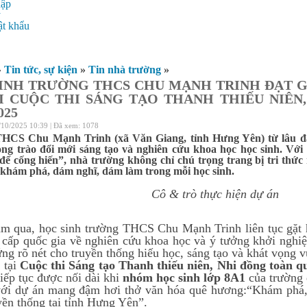
hập
ý
t khẩu
»
Tin tức, sự kiện
»
Tin nhà trường
»
INH TRƯỜNG THCS CHU MẠNH TRINH ĐẠT G
I CUỘC THI SÁNG TẠO THANH THIẾU NIÊN
025
/10/2025 10:39 | Đã xem: 1078
HCS Chu Mạnh Trinh (xã Văn Giang, tỉnh Hưng Yên) từ lâu đã
ng trào đổi mới sáng tạo và nghiên cứu khoa học học sinh. Với t
để cống hiến”, nhà trường không chỉ chú trọng trang bị tri thứ
 khám phá, dám nghĩ, dám làm trong mỗi học sinh.
Cô & trò thực hiện dự án
m qua, học sinh trường THCS Chu Mạnh Trinh liên tục gặt há
, cấp quốc gia về nghiên cứu khoa học và ý tưởng khởi nghi
ng rõ nét cho truyền thống hiếu học, sáng tạo và khát vọng v
 tại
Cuộc thi Sáng tạo Thanh thiếu niên, Nhi đồng toàn q
tiếp tục được nối dài khi
nhóm học sinh lớp 8A1
của trường 
ới dự án mang đậm hơi thở văn hóa quê hương:“Khám phá, 
yền thống tại tỉnh Hưng Yên”.