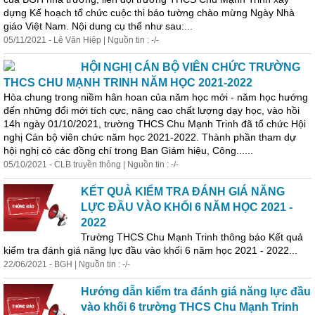
dựng Kế hoạch tổ chức cuộc thi báo tường chào mừng Ngày Nhà
giá
o Việt Nam. Nội dung cụ thể như sau:...
05/11/2021 - Lê Văn Hiệp | Nguồn tin : -/-
HỘI NGHỊ CÁN BỘ VIÊN CHỨC TRƯỜNG
THCS CHU MẠNH TRINH NĂM HỌC 2021-2022
Hòa chung trong niềm hân hoan của năm học mới - năm học hướng
đến những đổi mới tích cực, nâng cao chất lượng dạy học, vào hồi
14h ngày 01/10/2021, trường THCS Chu Mạnh Trinh đã tổ chức Hội
nghị Cán bộ viên chức năm học 2021-2022. Thành phần tham dự
hội nghị có các đồng chí trong Ban
Giá
m hiệu, Công......
05/10/2021 - CLB truyền thông | Nguồn tin : -/-
KẾT QUẢ KIỂM TRA ĐÁNH GIÁ NĂNG
LỰC ĐẦU VÀO KHỐI 6 NĂM HỌC 2021 -
2022
Trường THCS Chu Mạnh Trinh thông báo Kết quả
kiểm tra
đánh
giá
năng lực đầu vào khối 6 năm học 2021 - 2022...
22/06/2021 - BGH | Nguồn tin : -/-
Hướng dẫn kiểm tra
đánh
giá
năng lực đầu
vào khối 6 trường THCS Chu Mạnh Trinh