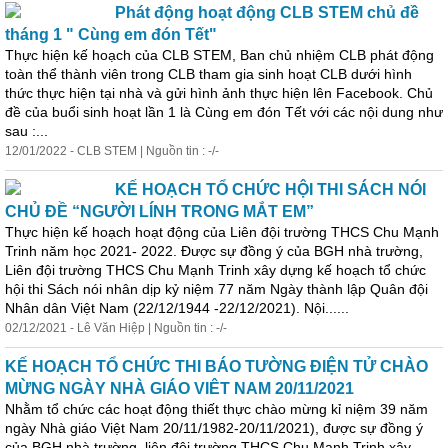
Phát động hoạt động CLB STEM chủ đề
tháng 1 " Cùng em đón Tết"
Thực hiện kế hoạch của CLB STEM, Ban chủ nhiệm CLB phát động
toàn thể thành viên trong CLB tham gia sinh hoạt CLB dưới hình
thức thực hiện tại nhà và gửi hình ảnh thực hiện lên Facebook. Chủ
đề của buổi sinh hoạt lần 1 là Cùng em đón Tết với các nội dung như
sau :...
12/01/2022 - CLB STEM | Nguồn tin : -/-
KẾ HOẠCH TỔ CHỨC HỘI THI SÁCH NÓI
CHỦ ĐỀ “NGƯỜI LÍNH TRONG MẮT EM”
Thực hiện kế hoạch hoạt động của Liên đội trường THCS Chu Mạnh
Trinh năm học 2021- 2022. Được sự đồng ý của BGH nhà trường,
Liên đội trường THCS Chu Mạnh Trinh xây dựng kế hoạch tổ chức
hội thi Sách nói nhân dịp kỷ niệm 77 năm Ngày thành lập Quân đội
Nhân dân Việt Nam (22/12/1944 -22/12/2021). Nội......
02/12/2021 - Lê Văn Hiệp | Nguồn tin : -/-
KẾ HOẠCH TỔ CHỨC THI BÁO TƯỜNG ĐIỆN TỬ CHÀO
MỪNG NGÀY NHÀ GIÁO VIÊT NAM 20/11/2021
Nhằm tổ chức các hoạt động thiết thực chào mừng kỉ niệm 39 năm
ngày Nhà
giá
o Việt Nam 20/11/1982-20/11/2021), được sự đồng ý
của BGH nhà trường, liên đội trường THCS Chu Mạnh Trinh xây