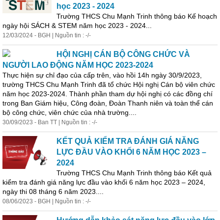
học 2023 - 2024
Trường THCS Chu Mạnh Trinh thông báo Kế hoạch
ngày hội SÁCH & STEM năm học 2023 - 2024...
12/03/2024 - BGH | Nguồn tin : -/-
HỘI NGHỊ CÁN BỘ CÔNG CHỨC VÀ
NGƯỜI LAO ĐỘNG NĂM HỌC 2023-2024
Thực hiện sự chỉ đạo của cấp trên, vào hồi 14h ngày 30/9/2023,
trường THCS Chu Mạnh Trinh đã tổ chức Hội nghị Cán bộ viên chức
năm học 2023-2024. Thành phần tham dự hội nghị có các đồng chí
trong Ban
Giá
m hiệu, Công đoàn, Đoàn Thanh niên và toàn thể cán
bộ công chức, viên chức của nhà trường....
30/09/2023 - Ban TT | Nguồn tin : -/-
KẾT QUẢ KIỂM TRA ĐÁNH GIÁ NĂNG
LỰC ĐẦU VÀO KHỐI 6 NĂM HỌC 2023 –
2024
Trường THCS Chu Mạnh Trinh thông báo Kết quả
kiểm tra
đánh
giá
năng lực đầu vào khối 6 năm học 2023 – 2024,
ngày thi 08 tháng 6 năm 2023....
08/06/2023 - BGH | Nguồn tin : -/-