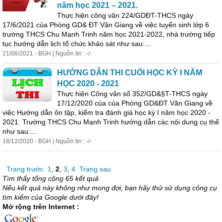
năm học 2021 – 2021.
Thực hiện công văn 224/GDĐT-THCS ngày
17/6/2021 của Phòng GD& ĐT Văn Giang về việc tuyển sinh lớp 6
trường THCS Chu Mạnh Trinh năm học 2021-2022, nhà trường tiếp
tục hướng dẫn lịch tổ chức khảo sát như sau:...
21/06/2021 - BGH | Nguồn tin : -/-
HƯỚNG DẪN THI CUỐI HỌC KỲ I NĂM
HỌC 2020 - 2021
Thực hiện Công văn số 352/GD&§T-THCS ngày
17/12/2020 của của Phòng GD&ĐT Văn Giang về
việc Hướng dẫn ôn tập, kiểm tra
đánh
giá
học kỳ I năm học 2020 -
2021. Trường THCS Chu Mạnh Trinh hướng dẫn các nội dung cụ thể
như sau:...
18/12/2020 - BGH | Nguồn tin : -/-
Trang trước
1
,
2
,
3
,
4
Trang sau
Tìm thấy tổng cộng 65 kết quả
Nếu kết quả này không như mong đợi, bạn hãy thử sử dụng công cụ
tìm kiếm của Google dưới đây!
Mở rộng trên Internet :