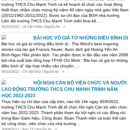
trường THCS Chu Mạnh Trinh và kế hoạch tổ chức các hoạt động
thiết thực nhằm chào mừng Kỷ niệm 40 năm ngày nhà
giá
o Việt Nam
(20/11/1982-20/11/2022). Được sự chỉ đạo của BGH nhà trường,
Liên đội trường THCS Chu Mạnh Trinh triển khai kế......
30/10/2022 - Lê Văn Hiệp | Nguồn tin : -/-
BÀI HỌC VÔ GIÁ TỪ NHỮNG ĐIỀU BÌNH DỊ
Bài học vô
giá
từ những điều bình dị - The Word’s best inspiring
stories của tác giả Francis Xauier, được dịch giả Hoàng Yến-An
Bình-Ngọc Hân phiên dịch. Tác phẩm được in lần đầu vào năm 2008
bởi nhà xuất bản tổng hợp TP.Hồ Chí Minh. “Bài học vô
giá
từ những
điều bình dị” tập hợp nhiều câu chuyện......
06/10/2022 - Chi đội 8A2 | Nguồn tin : -/-
HỘI NGHỊ CÁN BỘ VIÊN CHỨC VÀ NGƯỜI
LAO ĐỘNG TRƯỜNG THCS CHU MẠNH TRINH NĂM
HỌC 2022-2023
Thực hiện sự chỉ đạo của cấp trên, vào hồi 14h ngày 30/9/2022,
trường THCS Chu Mạnh Trinh đã tổ chức Hội nghị Cán bộ viên chức
năm học 2022-2023. Thành phần tham dự hội nghị có các đồng chí
trong Ban
Giá
m hiệu, Công đoàn, Đoàn Thanh niên và toàn thể cán
bộ công chức, viên chức của nhà trường....
30/09/2022 - Ban TT | Nguồn tin : -/-