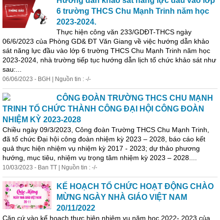
Hướng dẫn khảo sát năng lực đầu vào lớp
6 trường THCS Chu Mạnh Trinh năm học
2023-2024.
Thực hiện công văn 233/GDĐT-THCS ngày
06/6/2023 của Phòng GD& ĐT Văn Giang về việc hướng dẫn khảo
sát năng lực đầu vào lớp 6 trường THCS Chu Mạnh Trinh năm học
2023-2024, nhà trường tiếp tục hướng dẫn lịch tổ chức khảo sát như
sau:...
06/06/2023 - BGH | Nguồn tin : -/-
CÔNG ĐOÀN TRƯỜNG THCS CHU MẠNH
TRINH TỔ CHỨC THÀNH CÔNG ĐẠI HỘI CÔNG ĐOÀN
NHIỆM KỲ 2023-2028
Chiều ngày 09/3/2023, Công đoàn Trường THCS Chu Mạnh Trinh,
đã tổ chức Đại hội công đoàn nhiệm kỳ 2023 – 2028, báo cáo kết
quả thực hiện nhiệm vụ nhiệm kỳ 2017 - 2023; dự thảo phương
hướng, mục tiêu, nhiệm vụ trọng tâm nhiệm kỳ 2023 – 2028....
10/03/2023 - Ban TT | Nguồn tin : -/-
KẾ HOẠCH TỔ CHỨC HOẠT ĐỘNG CHÀO
MỪNG NGÀY NHÀ GIÁO VIỆT NAM
20/11/2022
Căn cứ vào kế hoạch thực hiện nhiệm vụ năm học 2022- 2023 của