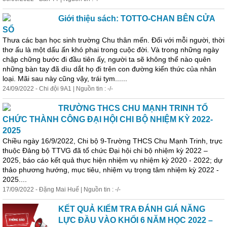
Giới thiệu sách: TOTTO-CHAN BÊN CỬA
SỔ
Thưa các bạn học sinh trường Chu thân mến. Đối với mỗi người, thời
thơ ấu là một dấu ấn khó phai trong cuộc đời. Và trong những ngày
chập chững bước đi đầu tiên ấy, người ta sẽ không thể nào quên
những bàn tay đã dìu dắt họ đi trên con đường kiến thức của nhân
loại. Mãi sau này cũng vậy, trái tym......
24/09/2022 - Chi đội 9A1 | Nguồn tin : -/-
TRƯỜNG THCS CHU MẠNH TRINH TỔ
CHỨC THÀNH CÔNG ĐẠI HỘI CHI BỘ NHIỆM KỲ 2022-
2025
Chiều ngày 16/9/2022, Chi bộ 9-Trường THCS Chu Mạnh Trinh, trực
thuộc Đảng bộ TTVG đã tổ chức Đại hội chi bộ nhiệm kỳ 2022 –
2025, báo cáo kết quả thực hiện nhiệm vụ nhiệm kỳ 2020 - 2022; dự
thảo phương hướng, mục tiêu, nhiệm vụ trọng tâm nhiệm kỳ 2022 -
2025....
17/09/2022 - Đặng Mai Huế | Nguồn tin : -/-
KẾT QUẢ KIỂM TRA ĐÁNH GIÁ NĂNG
LỰC ĐẦU VÀO KHỐI 6 NĂM HỌC 2022 –