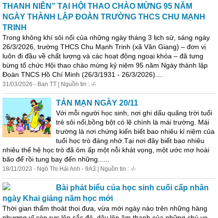
THANH NIÊN” TẠI HỘI THAO CHÀO MỪNG 95 NĂM
NGÀY THÀNH LẬP ĐOÀN TRƯỜNG THCS CHU MẠNH
TRINH
Trong không khí sôi nổi của những
ngày
tháng
3 lịch sử, sáng
ngày
26/3/2026, trường THCS Chu Mạnh Trinh (xã Văn Giang) – đơn vị
luôn đi đầu về chất lượng và các hoạt động ngoại khóa – đã tưng
bừng tổ chức Hội thao chào mừng kỷ niệm 95 năm
Ngày
thành lập
Đoàn TNCS Hồ Chí Minh (26/3/1931 - 26/3/2026)....
31/03/2026 - Ban TT | Nguồn tin : -/-
TẢN MẠN NGÀY 20/11
Với mỗi người học sinh, nơi ghi dấu quãng trời tuổi
trẻ sôi nổi,bồng bột có lẽ chính là mái trường. Mái
trường là nơi chứng kiến biết bao nhiêu kỉ niệm của
tuổi học trò đáng nhớ.Tại nơi đây biết bao nhiêu
nhiêu thế hệ học trò đã ôm ấp một nỗi khát vọng, một ước mơ hoài
bão để rồi tung bay đến những......
18/11/2023 - Ngô Thị Hải Anh - 9A3 | Nguồn tin : -/-
Bài phát biểu của học sinh cuối cấp nhân
ngày
Khai giảng năm học mới
Thời gian thấm thoát thoi đưa, vừa mới
ngày
nào trên những hàng
phượng vĩ còn rực lên sắc đỏ, dậy lên âm thanh của những chú ve.