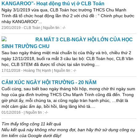
KANGAROO”- Hoạt động thú vị ở CLB Toán
Ngày
3/1/2019 vừa qua, CLB Toán học trường THCS Chu Mạnh
Trinh đã tổ chức hoạt động lần thứ 2 với chủ đề : “ Chinh phục bước
nhảy KANGAROO”...
23/01/2019 - CLB Toán | Nguồn tin : -/-
RA MẮT 3 CLB-NGÀY HỘI LỚN CỦA HỌC
SINH TRƯỜNG CHU
Sau bao
ngày
tháng
miệt mài chuẩn bị của thầy và trò, chiều thứ 2
ngày
12/11/2018, buổi ra mắt 3 câu lạc bộ: CLB Toán học, CLB Văn
học, CLB STEM đã được tổ chức tại sân trường....
17/11/2018 - Hoàng Thị Hạnh | Nguồn tin : -/-
CẢM XÚC NGÀY HỘI TRƯỜNG - 20 NĂM
Cuối cùng, sau biết bao
ngày
tháng
hồi hộp, mong chờ thì
ngày
sum
họp của gia đình trường THCS Chu Mạnh Trinh cũng đã đến. Trong
giờ phút ấy, mỗi chúng ta, ai cũng ngập tràn hạnh phúc, …thật là
một cảm giác ấm áp, bồi hồi, lâng lâng khó tả....
01/12/2016 - | Nguồn tin : -/-
Tìm thấy tổng cộng 11 kết quả
Nếu kết quả này không như mong đợi, bạn hãy thử sử dụng công cụ
tìm kiếm của Google dưới đây!