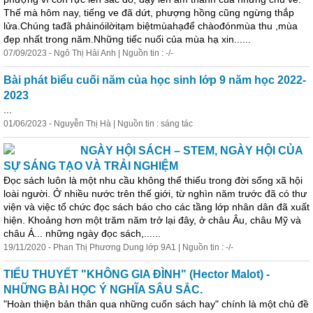
Thế mà hôm nay, tiếng ve đã dứt, phượng hồng cũng ngừng thắp
lửa.Chúng tađã phảinóilờitạm biệtmùahạđể chàođónmùa thu ,mùa
đẹp nhất trong năm.Những tiếc nuối của mùa hạ xin......
07/09/2023 - Ngô Thị Hải Anh | Nguồn tin : -/-
Bài phát biểu cuối năm của học sinh lớp 9 năm học 2022-
2023
...
01/06/2023 - Nguyễn Thị Hà | Nguồn tin : sáng tác
NGÀY HỘI SÁCH – STEM, NGÀY HỘI CỦA
SỰ SÁNG TẠO VÀ TRẢI NGHIỆM
Đọc sách luôn là một nhu cầu không thể thiếu trong đời sống xã hội
loài người. Ở nhiều nước trên thế giới, từ nghìn năm trước đã có thư
viện và việc tổ chức đọc sách báo cho các tầng lớp nhân dân đã xuất
hiện. Khoảng hơn một trăm năm trở lại đây, ở châu Âu, châu Mỹ và
châu Á... những
ngày
đọc sách,......
19/11/2020 - Phan Thị Phương Dung lớp 9A1 | Nguồn tin : -/-
TIỂU THUYẾT "KHÔNG GIA ĐÌNH" (Hector Malot) -
NHỮNG BÀI HỌC Ý NGHĨA SÂU SẮC.
"Hoàn thiện bản thân qua những cuốn sách hay" chính là một chủ đề