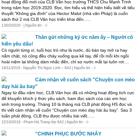
hoạt động đổi mới của CLB Văn học trường THCS Chu Mạnh Trinh
trong năm học 2019-2020. Đọc, tìm hiểu và thể hiện hiểu biết về tiểu
thuyết "Không gia đình" của Hector Malot (nhà văn Pháp) là cuốn
sách thứ 2 mà CLB Văn học triển khai đến......
13/03/2020 - | Nguồn tin : -/-
Thân gửi những ký ức năm ấy – Người cô
hiền yêu dấu!
Có người từng ví, tuổi học trò như là nước, dù bàn tay mở ra hay
nắm chặt, nó cũng đều chảy xuống qua kẽ tay, để rồi mỗi khi ngồi
hoài niệm lại không dám nhắc đến, chỉ sợ nước mắt lại tuôn rơi....
19/11/2019 - Nguyễn Thị Ngọc Linh – 8A3 | Nguồn tin : -/-
Cảm nhận về cuốn sách "Chuyện con mèo
dạy hải âu bay"
Ngay từ đầu năm học, CLB Văn học đã có những hoạt động tích cực
để khuyến khích ý thức yêu sách, ham đọc sách của các em học
sinh trong trường.
Tháng
10 là
tháng
mà CLB phát động HS đọc và
thi viết cảm nhận về cuốn “Chuyện con mèo dạy hải âu bay”. Sau 3
tuần phát động, CLB thu được nhiều bài viết......
22/10/2019 - Phạm Hà Trang lớp 9A2 | Nguồn tin : -/-
“CHINH PHỤC BƯỚC NHẢY