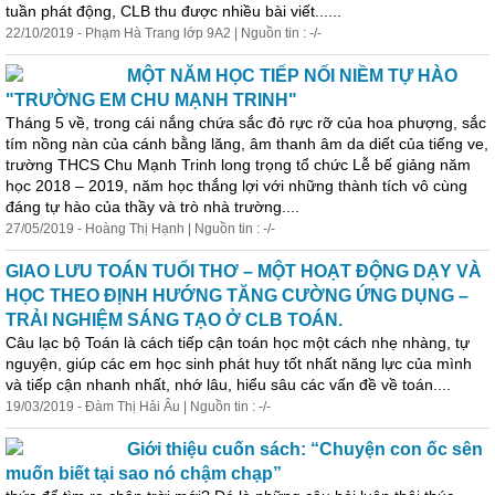
tuần phát động, CLB thu được nhiều bài viết......
22/10/2019 - Phạm Hà Trang lớp 9A2 | Nguồn tin : -/-
MỘT NĂM HỌC TIẾP NỐI NIỀM TỰ HÀO
"TRƯỜNG EM CHU MẠNH TRINH"
Tháng 5 về, trong cái nắng chứa sắc đỏ rực rỡ của hoa phượng, sắc
tím nồng nàn của cánh bằng lăng, âm thanh âm da diết của tiếng ve,
trường THCS Chu Mạnh Trinh long trọng tổ chức Lễ bế giảng năm
học 2018 – 2019, năm học thắng lợi với những thành tích vô cùng
đáng tự hào của thầy và trò nhà trường....
27/05/2019 - Hoàng Thị Hạnh | Nguồn tin : -/-
GIAO LƯU TOÁN TUỔI THƠ – MỘT HOẠT ĐỘNG DẠY VÀ
HỌC THEO ĐỊNH HƯỚNG TĂNG CƯỜNG ỨNG DỤNG –
TRẢI NGHIỆM SÁNG TẠO Ở CLB TOÁN.
Câu lạc bộ Toán là cách tiếp cận toán học một cách
nhẹ
nhàng
, tự
nguyện, giúp các em học sinh phát huy tốt nhất năng lực của mình
và tiếp cận nhanh nhất, nhớ lâu, hiểu sâu các vấn đề về toán....
19/03/2019 - Đàm Thị Hải Âu | Nguồn tin : -/-
Giới thiệu cuốn sách: “Chuyện con ốc sên
muốn biết tại sao nó chậm chạp”