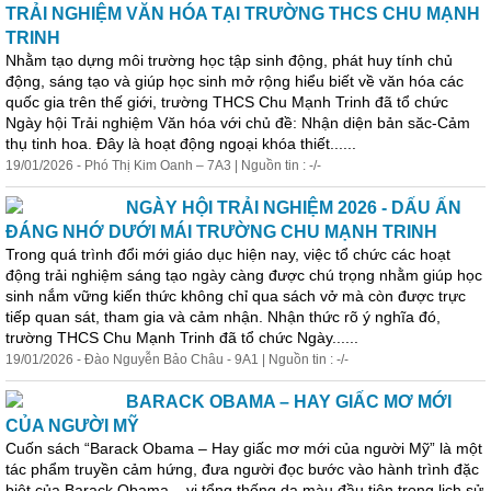
TRẢI NGHIỆM VĂN HÓA TẠI TRƯỜNG THCS CHU MẠNH
TRINH
Nhằm tạo dựng môi trường học tập sinh động, phát huy tính chủ
động, sáng tạo và giúp học sinh mở rộng hiểu biết về văn hóa các
quốc gia trên thế giới, trường THCS Chu Mạnh Trinh đã tổ chức
Ngày hội Trải nghiệm Văn hóa với chủ đề: Nhận diện bản săc-Cảm
thụ tinh hoa. Đây là hoạt động ngoại khóa thiết......
19/01/2026 - Phó Thị Kim Oanh – 7A3 | Nguồn tin : -/-
NGÀY HỘI TRẢI NGHIỆM 2026 - DẤU ẤN
ĐÁNG NHỚ DƯỚI MÁI TRƯỜNG CHU MẠNH TRINH
Trong quá trình đổi mới giáo dục hiện nay, việc tổ chức các hoạt
động trải nghiệm sáng tạo ngày càng được chú trọng nhằm giúp học
sinh nắm vững kiến thức không chỉ qua sách vở mà còn được trực
tiếp quan sát, tham gia và cảm nhận. Nhận thức rõ ý nghĩa đó,
trường THCS Chu Mạnh Trinh đã tổ chức Ngày......
19/01/2026 - Đào Nguyễn Bảo Châu - 9A1 | Nguồn tin : -/-
BARACK OBAMA – HAY GIẤC MƠ MỚI
CỦA NGƯỜI MỸ
Cuốn sách “Barack Obama – Hay giấc mơ mới của người Mỹ” là một
tác phẩm truyền cảm hứng, đưa người đọc bước vào hành trình đặc
biệt của Barack Obama – vị tổng thống da màu đầu tiên trong lịch sử