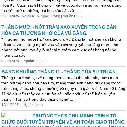
Hoa Kỳ. Cuốn sách không chỉ kể về cuộc đời và sự nghiệp của ông,
mà còn mở ra những bài học sâu sắc về......
22/12/2025 - Nguyễn Thị Ngọc Lương | Nguồn tin : -/-
THÁNG MƯỜI - NỐT TRẦM XAO XUYẾN TRONG BẢN
HÒA CA THƯƠNG NHỚ CỦA VŨ BẰNG.
“Thương nhớ mười hai” của tác giả Vũ Bằng là một áng văn không
hề xa lạ với những người yêu văn chương, yêu sự lãng mạn,
nhẹ
nhàng
bởi áng văn ấy là một tấm thảm cảm xúc dệt bằng nỗi hòi
niệm sâu sắc...
03/12/2025 - | Nguồn tin : -/-
BÂNG KHUÂNG THÁNG 11 - THÁNG CỦA SỰ TRI ÂN
Tháng mười một lại về mang theo cơn gió thu nhè
nhẹ
mơn man
trên những cành hoa ban tím, mang theo ánh nắng dịu dàng trong
trẻo cũng là lúc chúng ta hướng về ngày nhà giáo Việt Nam 20 tháng
11 để gửi đến thầy cô sự tri ân sâu sắc nhất, để thể hiện truyền
thống “ Tôn sư trong đạo thiêng liêng”...
18/11/2025 - | Nguồn tin : -/-
TRƯỜNG THCS CHU MẠNH TRINH TỔ
CHỨC BUỔI TUYÊN TRUYỀN VỀ AN TOÀN GIAO THÔNG,