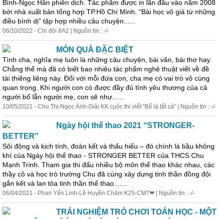
Bình-Ngọc Hân phiên dịch. Tác phẩm được in lần đầu vào năm 2008
bởi nhà xuất bản tổng hợp TP.Hồ Chí Minh. “Bài học vô giá từ những
điều bình dị” tập hợp nhiều câu chuyện......
06/10/2022 - Chi đội 8A2 | Nguồn tin : -/-
MÓN QUÀ ĐẶC BIỆT
Tình cha, nghĩa mẹ luôn là những câu chuyện, bài văn, bài thơ hay.
Chẳng thế mà đã có biết bao nhiêu tác phẩm nghệ thuật viết về đề
tài thiêng liêng này. Đối với mỗi đứa con, cha mẹ có vai trò vô cùng
quan trọng. Khi người con có được đầy đủ tình yêu thương của cả
người bố lẫn người mẹ, con sẽ như......
10/05/2021 - Chu Thị Ngọc Ánh-Giải KK cuộc thi viết “Bố là tất cả” | Nguồn tin : -/-
Ngày hội thể thao 2021 “STRONGER-
BETTER”
Sôi động và kịch tính, đoàn kết và thấu hiểu – đó chính là bầu không
khí của Ngày hội thể thao - STRONGER BETTER của THCS Chu
Mạnh Trinh. Tham gia thi đấu nhiều bộ môn thể thao khác nhau, các
thầy cô và học trò trường Chu đã cùng xây dựng tinh thần đồng đội
gắn kết và lan tỏa tinh thần thể thao.......
06/04/2021 - Phan Yến Linh-Lê Huyền Châm K25-CMT❤ | Nguồn tin : -/-
TRẢI NGHIỆM TRÒ CHƠI TOÁN HỌC - MỘT