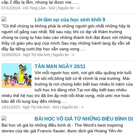
cấp 2 đầy lạ lẫm, nhưng lại được mẹ......
07/12/2024 - HS Tùng Lâm - 6A2 | Nguồn tin : -/-
Lời tâm sự của học sinh khối 9
''Có thể chúng ta không phải là những người giỏi nhất những hãy là
người cố gắng cao nhất. Để sau này, khi có dịp về thăm trường
chúng ta cùng tự hào báo cáo những thành tích đạt được với những
thầy cô giáo yêu quý của mình.Sau này những hành lang ấy vẫn sẽ
đầy ắp tiếng cười,lớp học vẫn vang vọng......
31/05/2024 - Ngô Thị Hải Anh | Nguồn tin : -/-
TẢN MẠN NGÀY 20/11
Với mỗi người học sinh, nơi ghi dấu quãng trời tuổi
trẻ sôi nổi,bồng bột có lẽ chính là mái trường. Mái
trường là nơi chứng kiến biết bao nhiêu kỉ niệm của
tuổi học trò đáng nhớ.Tại nơi đây biết bao nhiêu
nhiêu thế hệ học trò đã ôm ấp một nỗi khát vọng, một ước mơ hoài
bão để rồi tung bay đến những......
18/11/2023 - Ngô Thị Hải Anh - 9A3 | Nguồn tin : -/-
BÀI HỌC VÔ GIÁ TỪ NHỮNG ĐIỀU BÌNH DỊ
Bài học vô giá từ những điều bình dị - The Word’s best inspiring
stories của tác giả Francis Xauier, được dịch giả Hoàng Yến-An