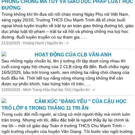
PHÒNG CHỐNG MA TUÝ VÀ GIÁO DỤC PHÁP LUẬT HỌC
ĐƯỜNG
Trong không khí thi đua sôi nổi chào mừng Ngày Phụ nữ Việt Nam,
sáng ngày 20/10, Trường THCS Chu Mạnh Trinh đã tổ chức buổi
ngoại khoá tuyên truyền về trật tự an toàn giao thông đường bộ, giáo
dục pháp luật tội phạm – trật tự xã hội và phòng chống ma tuý học
đường. Buổi tuyên truyền có sự tham gia......
21/10/2025 - Hoàng Hạnh | Nguồn tin : -/-
HOẠT ĐỘNG CỦA CLB VĂN-ANH
Sau những ngày chuẩn bị, lên ý tưởng rồi tập dượt cùng nhau thì
cuối cùng ngày hội chung của 2 CLB cũng đã đến. Buổi chiều ngày
16/5/2025, bầu trời trong xanh, xen những tia nắng chói chang của
buổi đầu hè. Thời tiết tuy nắng nóng nhưng cũng không thể cản
được sự phấn khích, hào hứng hiện rõ trên......
22/05/2025 - Minh Trang-Hữu Đạt lớp 7A3 | Nguồn tin : -/-
CẢM XÚC "ĐÁNG YÊU " CỦA CẬU HỌC
TRÒ LỚP 6 TRONG THÁNG 11 TRI ÂN
Trong cuộc đời mỗi người, ai cũng có một người thầy mà mình luôn
trân trọng. Nhưng với tôi, điều đặc biệt là người thầy ấy lại chính là
mẹ tôi – một cô giáo dạy Toán ở trường THCS Chu Mạnh Trinh –
ngôi trường chuyên của huyện Văn Giang. Tôi bước vào ngôi trường