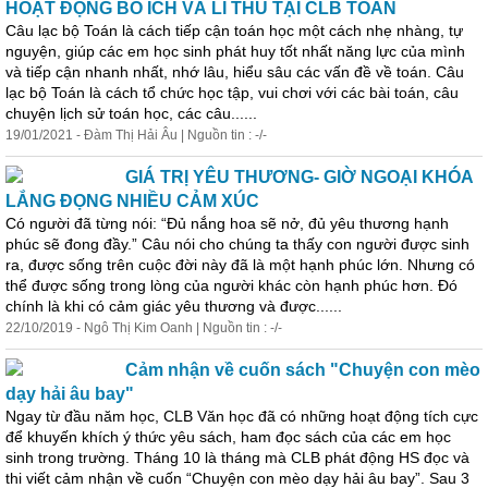
HOẠT ĐỘNG BỔ ÍCH VÀ LÍ THÚ TẠI CLB TOÁN
Câu lạc bộ Toán là cách tiếp cận toán học một cách
nhẹ
nhàng
, tự
nguyện, giúp các em học sinh phát huy tốt nhất năng lực của mình
và tiếp cận nhanh nhất, nhớ lâu, hiểu sâu các vấn đề về toán. Câu
lạc bộ Toán là cách tổ chức học tập, vui chơi với các bài toán, câu
chuyện lịch sử toán học, các câu......
19/01/2021 - Đàm Thị Hải Âu | Nguồn tin : -/-
GIÁ TRỊ YÊU THƯƠNG- GIỜ NGOẠI KHÓA
LẮNG ĐỌNG NHIỀU CẢM XÚC
Có người đã từng nói: “Đủ nắng hoa sẽ nở, đủ yêu thương hạnh
phúc sẽ đong đầy.” Câu nói cho chúng ta thấy con người được sinh
ra, được sống trên cuộc đời này đã là một hạnh phúc lớn. Nhưng có
thể được sống trong lòng của người khác còn hạnh phúc hơn. Đó
chính là khi có cảm giác yêu thương và được......
22/10/2019 - Ngô Thị Kim Oanh | Nguồn tin : -/-
Cảm nhận về cuốn sách "Chuyện con mèo
dạy hải âu bay"
Ngay từ đầu năm học, CLB Văn học đã có những hoạt động tích cực
để khuyến khích ý thức yêu sách, ham đọc sách của các em học
sinh trong trường. Tháng 10 là tháng mà CLB phát động HS đọc và
thi viết cảm nhận về cuốn “Chuyện con mèo dạy hải âu bay”. Sau 3