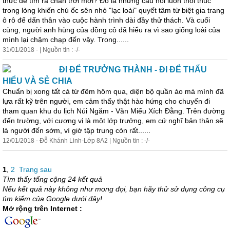
thức để tìm ra chân trời mới? Đó là những câu hỏi luôn thôi thúc
trong lòng khiến chú ốc sên nhỏ "lạc loài" quyết tâm từ biệt gia trang
ô rô để dấn thân vào cuộc hành trình dài đầy thử thách. Và cuối
cùng, người anh hùng của đồng cỏ đã hiểu ra vì sao giống loài của
mình lại chậm chạp đến vậy. Trong......
31/01/2018 - | Nguồn tin : -/-
ĐI ĐỂ TRƯỞNG THÀNH - ĐI ĐỂ THẤU
HIỂU VÀ SẺ CHIA
Chuẩn bị xong tất cả từ đêm hôm qua, diện bộ quần áo mà mình đã
lựa rất kỹ trên người, em cảm thấy thật hào hứng cho chuyến đi
tham quan khu du lịch Núi Ngăm - Văn Miếu Xích Đằng. Trên đường
đến trường, với cương vị là một lớp trưởng, em cứ nghĩ bản thân sẽ
là người đến sớm, vì giờ tập trung còn rất......
12/01/2018 - Đỗ Khánh Linh-Lớp 8A2 | Nguồn tin : -/-
1
,
2
Trang sau
Tìm thấy tổng cộng 24 kết quả
Nếu kết quả này không như mong đợi, bạn hãy thử sử dụng công cụ
tìm kiếm của Google dưới đây!
Mở rộng trên Internet :