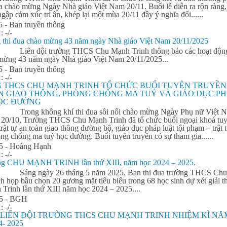
a
chào mừng Ngày Nhà giáo Việt Nam 20/11. Buổi lễ diễn ra rộn ràng,
 ngập cảm xúc tri ân, khép lại một mùa 20/11 đầy ý nghĩa đối......
5 - Ban truyền thông
 :
-/-
g
thi
đua
chào mừng 43 năm ngày Nhà giáo Việt Nam 20/11/2025
Liên đội trường THCS Chu Mạnh Trinh thông báo các hoạt độ
ừng 43 năm ngày Nhà giáo Việt Nam 20/11/2025...
5 - Ban truyền thông
 :
-/-
 THCS CHU MẠNH TRINH TỔ CHỨC BUỔI TUYÊN TRUYỀN
N GIAO THÔNG, PHÒNG CHỐNG MA TUÝ VÀ GIÁO DỤC PH
ỌC ĐƯỜNG
Trong không khí
thi
đua
sôi nổi chào mừng Ngày Phụ nữ Việt 
 20/10, Trường THCS Chu Mạnh Trinh đã tổ chức buổi ngoại khoá tu
trật tự an toàn giao thông đường bộ, giáo dục pháp luật tội phạm – trật 
ng chống ma tuý học đường. Buổi tuyên truyền có sự tham gia......
5 - Hoàng Hạnh
 :
-/-
ởng CHU MẠNH TRINH lần thứ XIII, năm học 2024 – 2025.
Sáng ngày 26 tháng 5 năm 2025, Ban
thi
đua
trường THCS Chu
h họp bầu chọn 20 gương mặt tiêu biểu trong 68 học sinh dự xét giải 
Trinh lần thứ XIII năm học 2024 – 2025....
25 - BGH
 :
-/-
 LIỂN ĐỘI TRƯỜNG THCS CHU MẠNH TRINH NHIỆM KÌ NĂ
- 2025