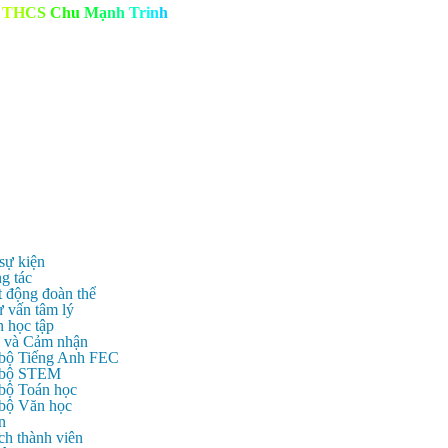
T
H
C
S
C
h
u
M
ạ
n
h
T
r
i
n
h
 sự kiện
g tác
t động đoàn thể
ư vấn tâm lý
n học tập
c và Cảm nhận
 bộ Tiếng Anh FEC
c bộ STEM
 bộ Toán học
 bộ Văn học
n
ch thành viên