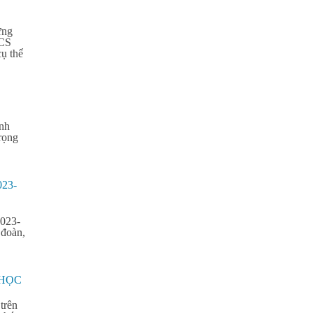
ừng
HCS
ụ thể
inh
rọng
23-
2023-
 đoàn,
 HỌC
trên