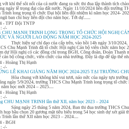
với khí thế sôi nổi của cả nước đang ra sức
thi
đua
lập thành tích chào
g ngày lễ trọng đại của đất nước. Ngày 11/10/2024 liên đội trường 
Trinh long trọng tổ chức Đại hội liên đội nhiệm kì năm học 2024- 202
 ngũ ban chỉ huy liên đội cho năm học. Tới dự......
24 - TPT Đội TNTP
 :
-/-
 CHU MẠNH TRINH LONG TRỌNG TỔ CHỨC HỘI NGHỊ CÁ
ỨC VÀ NGƯỜI LAO ĐỘNG NĂM HỌC 2024-2025
Thực hiện sự chỉ đạo của cấp trên, vào hồi 14h ngày 3/10/2024,
CS Chu Mạnh Trinh đã tổ chức Hội nghị Cán bộ viên chức năm học 
m dự Hội nghị có các đồng chí trong BGH, Công đoàn, Đoàn Thanh n
ể cán bộ công chức, viên chức của nhà trường. Đây là dịp để tập thể nhà.
4 - Hoàng Thị Hạnh
 :
-/-
NG LỄ KHAI GIẢNG NĂM HỌC 2024-2025 TẠI TRƯỜNG CH
Hòa chung với không khí vui tươi, náo nức của ngày tựu trường 
sáng ngày 5/9/2024, trường THCS Chu Mạnh Trinh long trọng tổ chức 
g năm học mới 2024 – 2025....
4 - Hoàng Thị Hạnh
 :
-/-
ởng CHU MẠNH TRINH lần thứ XII, năm học 2023 – 2024
Sáng ngày 25 tháng 5 năm 2024, Ban
thi
đua
trường THCS Chu
h họp bầu chọn 20 gương mặt tiêu biểu trong 54 học sinh dự xét giải 
Trinh lần thứ XII năm học 2023 – 2024....
24 - BGH
 :
-/-