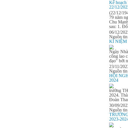
Kế hoạch 
22/12/202
(22/12/19
79 năm ng
Chu Mạnh 
sau: 1. Đố
06/12/202
Nguồn tin
KỈ NIỆM
Ngày Nhà g
công lao c
đạo" bởi n
23/11/202
Nguồn tin
HỘI NG
2024
trường TH
2024. Thà
Đoàn Thanh
30/09/202
Nguồn tin
TRƯỜNG
2023-202