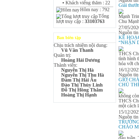
Nguồn tin
Bùi Quang Minh - Lớp 9A3
•
Khách viếng thăm : 22
Giải thư
Giải DISTINCTION Toàn
Hôm nay : 792
quốc Kỳ thi Toán Quốc tế
Tổng
Kangaroo – IKMC 2020
Mạnh Trin
Chu Mạnh 
lượt truy cập :
33103763
Bùi Quang Minh - Lớp 9A3
27/05/20
Giải Ba kỳ thi chọn HSG cấp
Nguồn tin
tỉnh môn Toán.
KẾ HOẠ
Ban biên tập
Đinh Anh Thư - Lớp 9A3
“NHẬN D
Chịu trách nhiệm nội dung:
Giải Nhì kỳ thi chọn HSG cấp
Vũ Văn Thanh
tỉnh môn Sinh học.
THCS Chu 
Quản trị:
tình hình
Chu Quang Lượng - Lớp
Hoàng Hải Dương
hóa với ch
9A3
Thành viên:
Giải Ba kỳ thi chọn HSG cấp
16/12/20
Nguyễn Thị Hà
tỉnh môn Toán.
Nguồn tin
Nguyễn Thị Thu Hà
GIỜ CHÀ
Đàm Thị Hải Âu
Lê Minh Chiến- Lớp 9A3
CHỦ TH
Đào Thị Thùy Linh
Giải Ba kỳ thi chọn HSG cấp
Đỗ Thị Hồng Thắm
tỉnh môn Sinh học.
Hoàng Thị Hạnh
không còn
Đào Thu Hiền - Lớp 9A1
THCS Chu 
Giải Ba kỳ thi chọn HSG cấp
một cách l
tỉnh môn Tiếng Anh.
15/12/202
Nguồn tin
Nguyễn Mạnh Dũng - Lớp
TRƯỜNG
6A1
CHÀO M
Đạt TOP 5% học sinh xuất sắc
Toàn quốc Kỳ thi Toán Quốc
tế Kangaroo – IKMC 2021
đầu tuần,