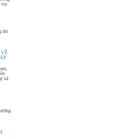
 vui
ng
thi
 VỀ
ÁP
Nam,
yên
tự xã
thưởng
M