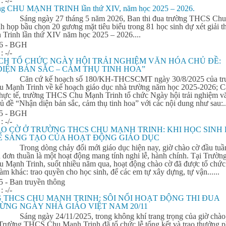
 :
-/-
ởng CHU MẠNH TRINH lần thứ XIV, năm học 2025 – 2026.
Sáng ngày 27 tháng 5 năm 2026, Ban
thi
đua
trường THCS Chu
h họp bầu chọn 20 gương mặt tiêu biểu trong 81 học sinh dự xét giải 
Trinh lần thứ XIV năm học 2025 – 2026....
26 - BGH
 :
-/-
CH TỔ CHỨC NGÀY HỘI TRẢI NGHIỆM VĂN HÓA CHỦ ĐỀ:
IỆN BẢN SẮC – CẢM THỤ TINH HOA”
Căn cứ kế hoạch số 180/KH-THCSCMT ngày 30/8/2025 của tr
Mạnh Trinh về kế hoạch giáo dục nhà trường năm học 2025-2026; C
 thực tế, trường THCS Chu Mạnh Trinh tổ chức Ngày hội trải nghiệm v
ủ đề “Nhận diện bản sắc, cảm thụ tinh hoa” với các nội dung như sau:..
25 - BGH
 :
-/-
O CỜ Ở TRƯỜNG THCS CHU MẠNH TRINH: KHI HỌC SINH
Ể SÁNG TẠO CỦA HOẠT ĐỘNG GIÁO DỤC
Trong dòng chảy đổi mới giáo dục hiện nay, giờ chào cờ đầu tuầ
 đơn thuần là một hoạt động mang tính nghi lễ, hành chính. Tại Trườn
Mạnh Trinh, suốt nhiều năm qua, hoạt động chào cờ đã được tổ chức
àm khác: trao quyền cho học sinh, để các em tự xây dựng, tự vận......
5 - Ban truyền thông
 :
-/-
 THCS CHU MẠNH TRINH: SÔI NỔI HOẠT ĐỘNG
THI
ĐUA
ỪNG NGÀY NHÀ GIÁO VIỆT NAM 20/11
Sáng ngày 24/11/2025, trong không khí trang trọng của giờ chào
 Trường THCS Chu Mạnh Trinh đã tổ chức lễ tổng kết và trao thưởng 