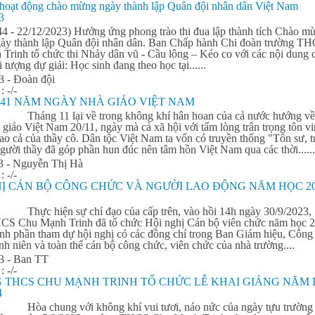
hoạt động chào mừng ngày thành lập Quân đội nhân dân Việt Nam
3
44 - 22/12/2023) Hưởng ứng phong trào
thi
đua
lập thành tích Chào m
ày thành lập Quân đội nhân dân. Ban Chấp hành Chi đoàn trường T
Trinh tổ chức
thi
Nhảy dân vũ - Cầu lông – Kéo co với các nội dung c
i tượng dự giải: Học sinh đang theo học tại......
3 - Đoàn đội
 :
-/-
 41 NĂM NGÀY NHÀ GIÁO VIỆT NAM
Tháng 11 lại về trong không khí hân hoan của cả nước hướng về
iáo Việt Nam 20/11, ngày mà cả xã hội với tấm lòng trân trọng tôn v
ao cả của thầy cô. Dân tộc Việt Nam ta vốn có truyền thống "Tôn sư, t
gười thầy đã góp phần hun đúc nên tâm hồn Việt Nam qua các thời......
3 - Nguyễn Thị Hà
 :
-/-
HỊ CÁN BỘ CÔNG CHỨC VÀ NGƯỜI LAO ĐỘNG NĂM HỌC 20
Thực hiện sự chỉ đạo của cấp trên, vào hồi 14h ngày 30/9/2023,
CS Chu Mạnh Trinh đã tổ chức Hội nghị Cán bộ viên chức năm học 
nh phần tham dự hội nghị có các đồng chí trong Ban Giám hiệu, Công
 niên và toàn thể cán bộ công chức, viên chức của nhà trường....
3 - Ban TT
 :
-/-
 THCS CHU MẠNH TRINH TỔ CHỨC LỄ KHAI GIẢNG NĂM
4
Hòa chung với không khí vui tươi, náo nức của ngày tựu trường 