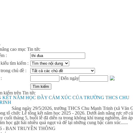
»
nâng cao mục Tin tức
ếm :
kiểu tìm kiếm :
trong chủ đề :
:
Đến ngày
m kiếm trên Tin tức
G KẾT NĂM HỌC ĐẦY CẢM XÚC CỦA TRƯỜNG THCS CHU
RINH
Sáng ngày 29/5/2026, trường THCS Chu Mạnh Trinh (xã Văn G
ọng tổ chức Lễ tổng kết năm học 2025 - 2026. Dưới ánh nắng rực rỡ c
 cuối tháng 5, buổi lễ đã diễn ra trong không khí trang nghiêm, ấm áp
m học gặt hái nhiều quả ngọt và để lại những cung bậc cảm xúc......
026 - BAN TRUYỀN THÔNG