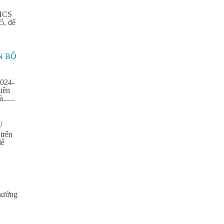
THCS
5, để
N BỘ
2024-
iên
.....
U
trên
lễ
thưởng