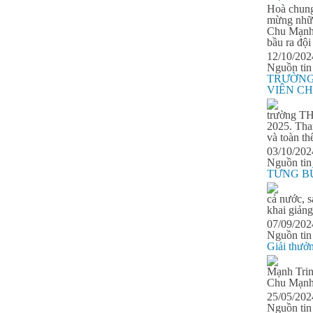
8A3
Hoà chung 
HS xuất sắc nhất khối 8, điểm
mừng nhữn
trung bình đạt 9,4
Chu Mạnh 
bầu ra đội
Nguyễn Thị Ngọc Linh -
12/10/20
Lớp 9A3
Nguồn tin
HS xuất sắc nhất khối 9, điểm
TRƯỜNG
trung bình đạt 9,5
VIÊN CH
trường TH
2025. Tha
và toàn th
03/10/202
Nguồn tin
TƯNG BỪ
cả nước, 
khai giản
07/09/202
Nguồn tin
Giải thư
Mạnh Trin
Chu Mạnh 
25/05/20
Nguồn tin