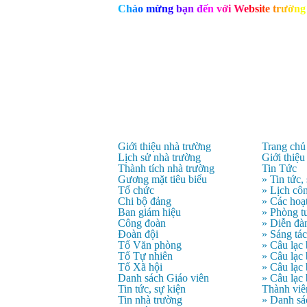
C
h
à
o
m
ừ
n
g
b
ạ
n
đ
ế
n
v
ớ
i
W
e
b
s
i
t
e
t
r
ư
ờ
n
g
Giới thiệu nhà trường
Trang chủ
Lịch sử nhà trường
Giới thiệu
Thành tích nhà trường
Tin Tức
Gương mặt tiêu biểu
» Tin tức,
Tổ chức
» Lịch côn
Chi bộ đảng
» Các hoạ
Ban giám hiệu
» Phòng t
Công đoàn
» Diễn đà
Đoàn đội
» Sáng tá
Tổ Văn phòng
» Câu lạc
Tổ Tự nhiên
» Câu lạ
Tổ Xã hội
» Câu lạc
Danh sách Giáo viên
» Câu lạc
Tin tức, sự kiện
Thành viê
Tin nhà trường
» Danh sá