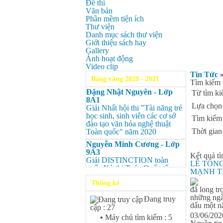
Đề thi
Văn bản
Phần mềm tiện ích
Thư viện
Danh mục sách thư viện
Giới thiệu sách hay
Gallery
Ảnh hoạt động
Video clip
Tin Tức
Bảng vàng 2020 - 2021
Tìm kiếm 
Đặng Nhật Nguyên - Lớp
Từ tìm ki
8A1
Lựa chọn 
Giải Nhất hội thi "Tài năng trẻ
học sinh, sinh viên các cơ sở
Tìm kiếm 
đào tạo văn hóa nghệ thuật
Thời gian 
Toàn quốc" năm 2020
Nguyễn Minh Cương - Lớp
9A3
Kết quả tì
Giải DISTINCTION toàn
LỄ TỔN
quốc Kỳ thi Toán Quốc tế
MẠNH T
Kangaroo – IKMC 2020
Thống kê
Nguyễn Minh Cương - Lớp
đã long tr
9A3
những ngày
Đang truy
Giải Ba kỳ thi chọn HSG cấp
dấu một nă
cập : 27
tỉnh môn Toán.
03/06/2
•
Máy chủ tìm kiếm : 5