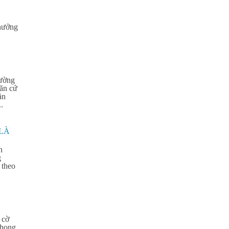
thưởng
ường
ăn cứ
ăn
.
 LÀ
n
g
 theo
 cờ
phong