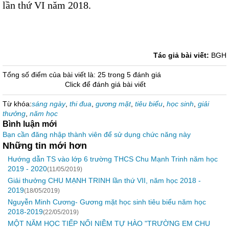
lần thứ VI năm 2018.
Tác giả bài viết:
BGH
Tổng số điểm của bài viết là: 25 trong 5 đánh giá
Click để đánh giá bài viết
Từ khóa:
sáng ngày
,
thi đua
,
gương mặt
,
tiêu biểu
,
học sinh
,
giải
thưởng
,
năm học
Bình luận mới
Bạn cần đăng nhập thành viên để sử dụng chức năng này
Những tin mới hơn
Hướng dẫn TS vào lớp 6 trường THCS Chu Mạnh Trinh năm học
2019 - 2020
(11/05/2019)
Giải thưởng CHU MẠNH TRINH lần thứ VII, năm học 2018 -
2019
(18/05/2019)
Nguyễn Minh Cương- Gương mặt học sinh tiêu biểu năm học
2018-2019
(22/05/2019)
MỘT NĂM HỌC TIẾP NỐI NIỀM TỰ HÀO "TRƯỜNG EM CHU