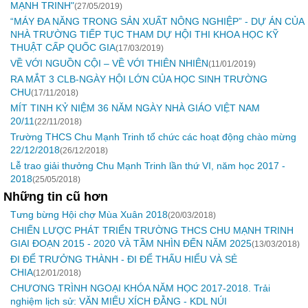
MẠNH TRINH"
(27/05/2019)
“MÁY ĐA NĂNG TRONG SẢN XUẤT NÔNG NGHIỆP” - DỰ ÁN CỦA
NHÀ TRƯỜNG TIẾP TỤC THAM DỰ HỘI THI KHOA HỌC KỸ
THUẬT CẤP QUỐC GIA
(17/03/2019)
VỀ VỚI NGUỒN CỘI – VỀ VỚI THIÊN NHIÊN
(11/01/2019)
RA MẮT 3 CLB-NGÀY HỘI LỚN CỦA HỌC SINH TRƯỜNG
CHU
(17/11/2018)
MÍT TINH KỶ NIỆM 36 NĂM NGÀY NHÀ GIÁO VIỆT NAM
20/11
(22/11/2018)
Trường THCS Chu Mạnh Trinh tổ chức các hoạt động chào mừng
22/12/2018
(26/12/2018)
Lễ trao giải thưởng Chu Mạnh Trinh lần thứ VI, năm học 2017 -
2018
(25/05/2018)
Những tin cũ hơn
Tưng bừng Hội chợ Mùa Xuân 2018
(20/03/2018)
CHIẾN LƯỢC PHÁT TRIỂN TRƯỜNG THCS CHU MẠNH TRINH
GIAI ĐOẠN 2015 - 2020 VÀ TẦM NHÌN ĐẾN NĂM 2025
(13/03/2018)
ĐI ĐỂ TRƯỞNG THÀNH - ĐI ĐỂ THẤU HIỂU VÀ SẺ
CHIA
(12/01/2018)
CHƯƠNG TRÌNH NGOẠI KHÓA NĂM HỌC 2017-2018. Trải
nghiệm lịch sử: VĂN MIẾU XÍCH ĐẰNG - KDL NÚI