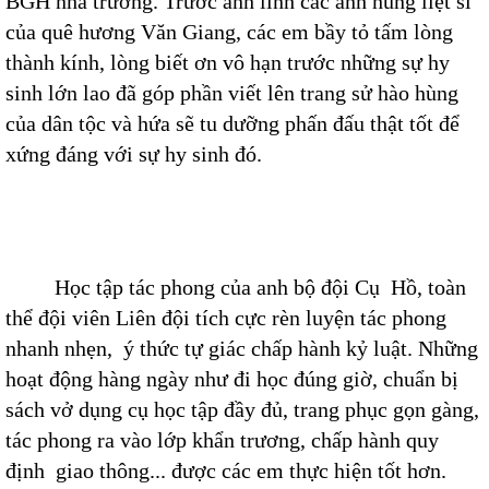
BGH nhà trường. Trước anh linh các anh hùng liệt sĩ
của quê hương Văn Giang, các em bầy tỏ tấm lòng
thành kính, lòng biết ơn vô hạn trước những sự hy
sinh lớn lao đã góp phần viết lên trang sử hào hùng
của dân tộc và hứa sẽ tu dưỡng phấn đấu thật tốt để
xứng đáng với sự hy sinh đó.
Học tập tác phong của anh bộ đội Cụ Hồ, toàn
thể đội viên Liên đội tích cực rèn luyện tác phong
nhanh nhẹn, ý thức tự giác chấp hành kỷ luật. Những
hoạt động hàng ngày như đi học đúng giờ, chuẩn bị
sách vở dụng cụ học tập đầy đủ, trang phục gọn gàng,
tác phong ra vào lớp khẩn trương, chấp hành quy
định giao thông... được các em thực hiện tốt hơn.