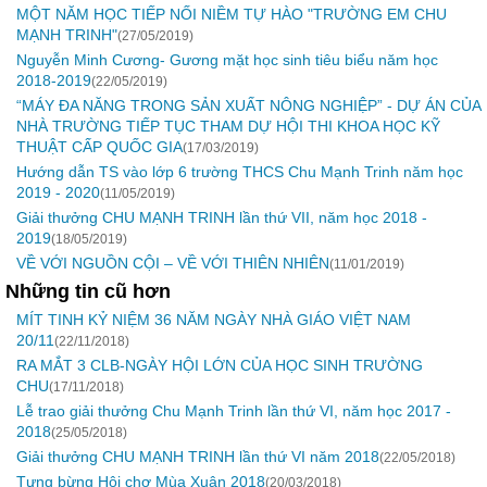
MỘT NĂM HỌC TIẾP NỐI NIỀM TỰ HÀO "TRƯỜNG EM CHU
MẠNH TRINH"
(27/05/2019)
Nguyễn Minh Cương- Gương mặt học sinh tiêu biểu năm học
2018-2019
(22/05/2019)
“MÁY ĐA NĂNG TRONG SẢN XUẤT NÔNG NGHIỆP” - DỰ ÁN CỦA
NHÀ TRƯỜNG TIẾP TỤC THAM DỰ HỘI THI KHOA HỌC KỸ
THUẬT CẤP QUỐC GIA
(17/03/2019)
Hướng dẫn TS vào lớp 6 trường THCS Chu Mạnh Trinh năm học
2019 - 2020
(11/05/2019)
Giải thưởng CHU MẠNH TRINH lần thứ VII, năm học 2018 -
2019
(18/05/2019)
VỀ VỚI NGUỒN CỘI – VỀ VỚI THIÊN NHIÊN
(11/01/2019)
Những tin cũ hơn
MÍT TINH KỶ NIỆM 36 NĂM NGÀY NHÀ GIÁO VIỆT NAM
20/11
(22/11/2018)
RA MẮT 3 CLB-NGÀY HỘI LỚN CỦA HỌC SINH TRƯỜNG
CHU
(17/11/2018)
Lễ trao giải thưởng Chu Mạnh Trinh lần thứ VI, năm học 2017 -
2018
(25/05/2018)
Giải thưởng CHU MẠNH TRINH lần thứ VI năm 2018
(22/05/2018)
Tưng bừng Hội chợ Mùa Xuân 2018
(20/03/2018)