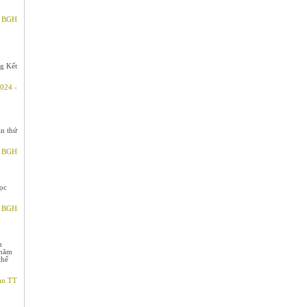
- BGH
g Kết
024 -
n thứ
- BGH
ọc
- BGH
h
 năm
thể
an TT