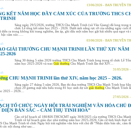
13/06/2026 - BAN TRUYỀN 
:
-/-
NG KẾT NĂM HỌC ĐẦY CẢM XÚC CỦA TRƯỜNG THCS C
TRINH
Sáng ngày 29/5/2026, trường THCS Chu Mạnh Trinh (xã Văn Giang) đã long trọng t
chức Lễ tổng kết năm học 2025 - 2026. Dưới ánh nắng rực rỡ của những ngày cuối 
đã diễn ra trong không khí trang nghiêm, ấm áp, ghi dấu một năm học gặt hái nhiều quả ngọt và đ
bậc cảm xúc......
03/06/2026 - BAN TRUYỀN 
:
-/-
AO GIẢI THƯỞNG CHU MẠNH TRINH LẦN THỨ XIV NĂM
25-2026
Sáng 30 tháng 5 năm 2026 trường THCS Chu Mạnh Trinh long trọng tổ chức Lễ Tổn
năm học 2025-2026 và trao
Giải
thưởng
Chu Mạnh Trinh lần thứ XIV....
31/05/2026 
:
-/-
ưởng
CHU MẠNH TRINH lần thứ XIV, năm học 2025 – 2026.
Sáng ngày 27 tháng 5 năm 2026, Ban thi đua trường THCS Chu Mạnh Trinh họp bầu
chọn 20 gương mặt tiêu biểu trong 81 học sinh dự xét
giải
thưởng
Chu Mạnh Trinh lầ
c 2025 – 2026....
27/05/2026 
:
-/-
ẠCH TỔ CHỨC NGÀY HỘI TRẢI NGHIỆM VĂN HÓA CHỦ Đ
 DIỆN BẢN SẮC – CẢM THỤ TINH HOA”
Căn cứ kế hoạch số 180/KH-THCSCMT ngày 30/8/2025 của trường THCS Chu Mạn
Trinh về kế hoạch giáo dục nhà trường năm học 2025-2026; Căn cứ tình hình thực tế
 Chu Mạnh Trinh tổ chức Ngày hội trải nghiệm văn hóa với chủ đề “Nhận diện bản sắc, cảm t
ới các nội dung như sau:...