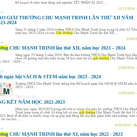
Kế hoạch tổ chức hoạt động trải nghiệm TẾT NHÂN ÁI 2025...
15/12/2024 
:
-/-
AO GIẢI THƯỞNG CHU MẠNH TRINH LẦN THỨ XII NĂM
23-2024
Sáng 31 tháng 5 năm 2024 trường THCS Chu Mạnh Trinh long trọng tổ chức Lễ Tổn
năm học 2023-2024 và trao
Giải
thưởng
Chu Mạnh Trinh lần thứ XII....
31/05/2
:
-/-
ưởng
CHU MẠNH TRINH lần thứ XII, năm học 2023 – 2024
Sáng ngày 25 tháng 5 năm 2024, Ban thi đua trường THCS Chu Mạnh Trinh họp bầu
chọn 20 gương mặt tiêu biểu trong 54 học sinh dự xét
giải
thưởng
Chu Mạnh Trinh lầ
 2023 – 2024....
25/05/2024 
:
-/-
h ngày hội SÁCH & STEM năm học 2023 - 2024
Trường THCS Chu Mạnh Trinh thông báo Kế hoạch ngày hội SÁCH & STEM năm h
2023 - 2024...
12/03/2024 
Nguồn tin :
-/-
NG KẾT NĂM HỌC 2022-2023
Hôm nay, ngày 30/5/2023,trong tiết trời oi nóng của mùa hè, trường THCS Chu Mạn
Trinh long trọng tổ chức Lễ tổng kết và trao
giải
thưởng
Chu Mạnh Trinh lần thứ 11
23. Buổi lễ đã diễn ra thành công với sự góp mặt đông đủ của Ban giám hiệu nhà trường, toàn 
 các em học......
31/05/2023 - B
:
-/-
ưởng
CHU MẠNH TRINH lần thứ XI, năm học 2022 - 2023