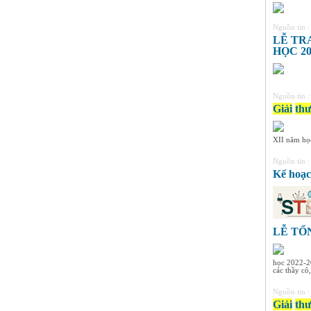
Nguồn tin 
LỄ TR
HỌC 20
Nguồn tin 
Giải
th
XII năm học
Nguồn tin 
Kế hoạc
LỄ TỔ
học 2022-20
các thầy cô,
Nguồn tin 
Giải
th