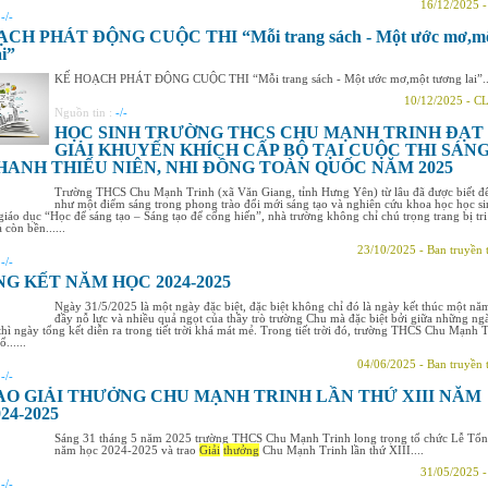
16/12/2025 
:
-/-
CH PHÁT ĐỘNG CUỘC THI “Mỗi trang sách - Một ước mơ,m
ai”
KẾ HOẠCH PHÁT ĐỘNG CUỘC THI “Mỗi trang sách - Một ước mơ,một tương lai”..
10/12/2025 - C
Nguồn tin :
-/-
HỌC SINH TRƯỜNG THCS CHU MẠNH TRINH ĐẠT
GIẢI KHUYẾN KHÍCH CẤP BỘ TẠI CUỘC THI SÁN
HANH THIẾU NIÊN, NHI ĐỒNG TOÀN QUỐC NĂM 2025
Trường THCS Chu Mạnh Trinh (xã Văn Giang, tỉnh Hưng Yên) từ lâu đã được biết đ
như một điểm sáng trong phong trào đổi mới sáng tạo và nghiên cứu khoa học học si
ý giáo dục “Học để sáng tạo – Sáng tạo để cống hiến”, nhà trường không chỉ chú trọng trang bị tri
 còn bền......
23/10/2025 - Ban truyền 
:
-/-
NG KẾT NĂM HỌC 2024-2025
Ngày 31/5/2025 là một ngày đặc biệt, đặc biệt không chỉ đó là ngày kết thúc một nă
đầy nỗ lực và nhiều quả ngọt của thầy trò trường Chu mà đặc biệt bởi giữa những ng
hì ngày tổng kết diễn ra trong tiết trời khá mát mẻ. Trong tiết trời đó, trường THCS Chu Mạnh 
......
04/06/2025 - Ban truyền 
:
-/-
AO GIẢI THƯỞNG CHU MẠNH TRINH LẦN THỨ XIII NĂM
24-2025
Sáng 31 tháng 5 năm 2025 trường THCS Chu Mạnh Trinh long trọng tổ chức Lễ Tổn
năm học 2024-2025 và trao
Giải
thưởng
Chu Mạnh Trinh lần thứ XIII....
31/05/2025 
:
-/-