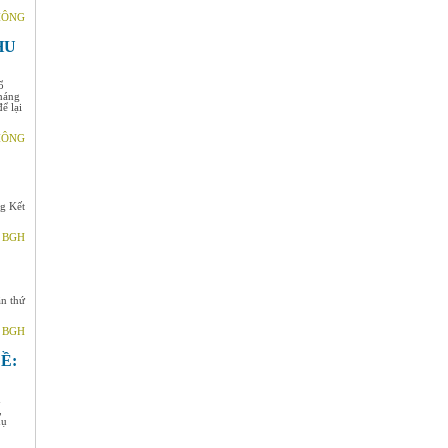
THÔNG
HU
ổ
tháng
ể lại
THÔNG
g Kết
- BGH
n thứ
- BGH
Ề:
h
,
hụ