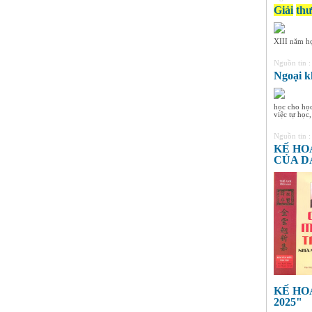
8A3
Giải
th
HS xuất sắc nhất khối 8, điểm
trung bình đạt 9,4
XIII năm họ
Nguyễn Thị Ngọc Linh -
Lớp 9A3
Nguồn tin 
HS xuất sắc nhất khối 9, điểm
Ngoại 
trung bình đạt 9,5
học cho học
việc tự học, 
Nguồn tin 
KẾ HO
CỦA D
KẾ HO
2025"