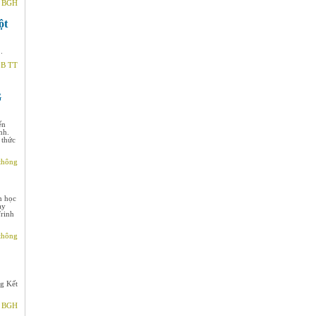
- BGH
ột
.
LB TT
G
ến
nh.
 thức
thông
m học
ày
Trinh
thông
g Kết
- BGH