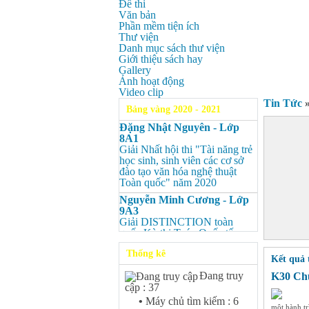
Đề thi
Văn bản
Phần mềm tiện ích
Thư viện
Danh mục sách thư viện
Giới thiệu sách hay
Gallery
Ảnh hoạt động
Video clip
Tin Tức
Bảng vàng 2020 - 2021
Đặng Nhật Nguyên - Lớp
8A1
Giải Nhất hội thi "Tài năng trẻ
học sinh, sinh viên các cơ sở
đào tạo văn hóa nghệ thuật
Toàn quốc" năm 2020
Nguyễn Minh Cương - Lớp
9A3
Giải DISTINCTION toàn
quốc Kỳ thi Toán Quốc tế
Kangaroo – IKMC 2020
Thống kê
Kết quả 
Nguyễn Minh Cương - Lớp
9A3
Đang truy
K30 Chu
Giải Ba kỳ thi chọn HSG cấp
cập : 37
tỉnh môn Toán.
•
Máy chủ tìm kiếm : 6
một hành tr