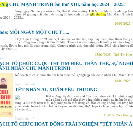
ưởng
CHU MẠNH TRINH lần thứ XIII, năm học 2024 – 2025.
Sáng ngày 26 tháng 5 năm 2025, Ban thi đua trường THCS Chu Mạnh Trinh họp bầu
chọn 20 gương mặt tiêu biểu trong 68 học sinh dự xét
giải
thưởng
Chu Mạnh Trinh lầ
c 2024 – 2025....
26/05/2025 
:
-/-
khóa: MỖI NGÀY MỘT CHÚT .....
Thực hiện Thông tư 29 của Bộ Giáo dục và Đào tạo, việc dạy thêm, học thêm trong c
nhà trường tạm dừng bắt đầu từ 14/2. Thực chất của thông tư là hướng tới rèn năng lự
 sinh. Bởi tự học mới là quan trọng nhất. Chương trình giáo dục phổ thông 2018 cũng hướng đ
lấy phát......
25/02/2025 - Ngô Thị Kim
:
-/-
ẠCH TỔ CHỨC CUỘC THI TÌM HIỂU THÂN THẾ, SỰ NGHI
ANH NHÂN CHU MẠNH TRINH
Kế hoạch tổ chức cuộc thi tìm hiểu thên thế, sự nghiệp của danh nhân Chu Mạnh Trin
18/02/2025 
Nguồn tin :
-/-
TẾT NHÂN ÁI, XUÂN YÊU THƯƠNG
Khi những cây đào, cây mai đua nhau khoe sắc, khi những ng
mùa đông buốt giá dần thay bằng những ngày xuân ấm áp thì 
cũng là lúc một năm mới, một mùa xuân mới đang về. Hòa chung không khí tưng b
phấn khởi chuẩn bị cho Tết cổ truyền của dân tộc, thực hiện kế hoạch năm học 202
về việc tổ......
13/01/2025 - Hoàng
Nguồn tin :
-/-
ẠCH TỔ CHỨC HOẠT ĐỘNG TRẢI NGHIỆM "TẾT NHÂN Á