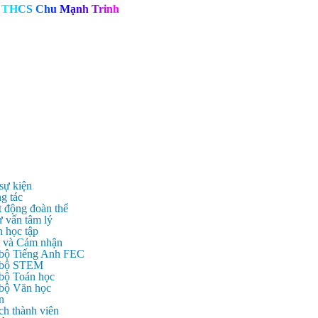
T
H
C
S
C
h
u
M
ạ
n
h
T
r
i
n
h
 sự kiện
g tác
t động đoàn thể
ư vấn tâm lý
n học tập
c và Cảm nhận
 bộ Tiếng Anh FEC
c bộ STEM
 bộ Toán học
 bộ Văn học
n
ch thành viên