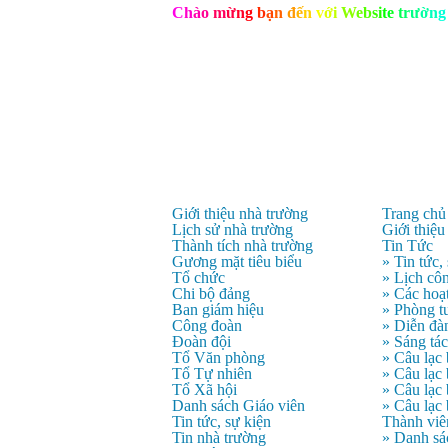
C
h
à
o
m
ừ
n
g
b
ạ
n
đ
ế
n
v
ớ
i
W
e
b
s
i
t
e
t
r
ư
ờ
n
g
Giới thiệu nhà trường
Trang chủ
Lịch sử nhà trường
Giới thiệu
Thành tích nhà trường
Tin Tức
Gương mặt tiêu biểu
» Tin tức,
Tổ chức
» Lịch côn
Chi bộ đảng
» Các hoạ
Ban giám hiệu
» Phòng t
Công đoàn
» Diễn đà
Đoàn đội
» Sáng tá
Tổ Văn phòng
» Câu lạc
Tổ Tự nhiên
» Câu lạ
Tổ Xã hội
» Câu lạc
Danh sách Giáo viên
» Câu lạc
Tin tức, sự kiện
Thành viê
Tin nhà trường
» Danh sá