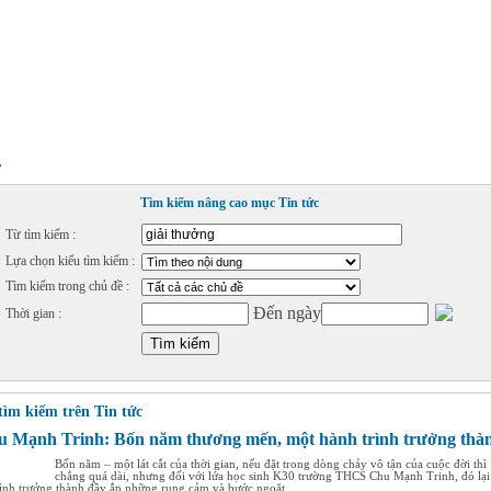
»
Tìm kiếm nâng cao mục Tin tức
Từ tìm kiếm :
Lựa chọn kiểu tìm kiếm :
Tìm kiếm trong chủ đề :
Đến ngày
Thời gian :
tìm kiếm trên Tin tức
 Mạnh Trinh: Bốn năm thương mến, một hành trình trưởng thà
Bốn năm – một lát cắt của thời gian, nếu đặt trong dòng chảy vô tận của cuộc đời thì
chẳng quá dài, nhưng đối với lứa học sinh K30 trường THCS Chu Mạnh Trinh, đó lại 
ình trưởng thành đầy ắp những rung cảm và bước ngoặt....