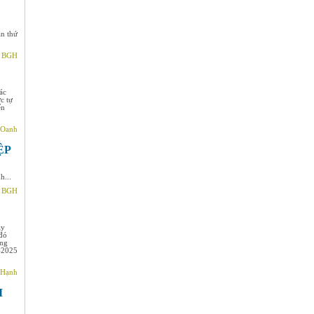
n thứ
- BGH
ác
c tự
ến
 Oanh
ỆP
h...
- BGH
ày
đó
ừng
4-2025
 Hạnh
I