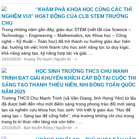
“KHÁM PHÁ
KHOA
HỌC CÙNG CÁC THÍ
NGHIỆM VUI” HOẠT ĐỘNG CỦA CLB STEM TRƯỜNG
CHU
Trong những năm gần đây, giáo dục STEM (viết tắt của Science –
Technology – Engineering – Mathematics, tức
Khoa
học
– Công
nghệ – Kỹ thuật – Toán
học
) đã trở thành xu hướng giáo dục hiện
đại, hướng tới việc hình thành cho
học
sinh năng lực tư duy logic,
khả năng sáng tạo, kỹ năng hợp tác và giải......
24/10/2025 - Hoàng Thị Hạnh | Nguồn tin : -/-
HỌC SINH TRƯỜNG THCS CHU MẠNH
TRINH ĐẠT GIẢI KHUYẾN KHÍCH CẤP BỘ TẠI CUỘC THI
SÁNG TẠO THANH THIẾU NIÊN, NHI ĐỒNG TOÀN QUỐC
NĂM 2025
Trường THCS Chu Mạnh Trinh (xã Văn Giang, tỉnh Hưng Yên) từ lâu
đã được biết đến như một điểm sáng trong phong trào đổi mới sáng
tạo và nghiên cứu
khoa
học
học
sinh. Với triết lý giáo dục “
Học
để
sáng tạo – Sáng tạo để cống hiến”, nhà trường không chỉ chú trọng
trang bị tri thức nền tảng mà còn bền......
23/10/2025 - Ban truyền thông | Nguồn tin : -/-