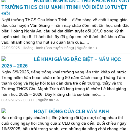
HOÀNG NGHĨA AN – THỦ
KHOA
ĐẦU VÀO
TRƯỜNG THCS CHU MẠNH TRINH VỚI ĐIỂM 10 TUYỆT
ĐỐI
Ngôi trường THCS Chu Mạnh Trinh – điểm sáng về chất lượng giáo
dục của huyện Văn Giang – năm nay chào đón một tân
học
sinh đặc
biệt: Hoàng Nghĩa An, cậu bé đạt điểm tuyệt đối 10/10 trong kỳ thi
tuyển sinh lớp 6. Thành tích ấy đã giúp em trở thành thủ
khoa
đầu
vào, nhanh chóng thu hút sự quan tâm của......
22/09/2025 - Hoàng Hạnh (Ban truyền thông) | Nguồn tin : -/-
LỄ KHAI GIẢNG ĐẶC BIỆT – NĂM HỌC
2025 – 2026
Ngày 5/9/2025, tiếng trống khai trường vang lên trên khắp cả nước.
Trong niềm hân hoan chào mừng 80 năm Cách mạng Tháng Tám
thành công và Ngày hội toàn dân đưa trẻ đến trường, thầy và trò
Trường THCS Chu Mạnh Trinh đã long trọng tổ chức Lễ khai giảng
năm
học
2025 – 2026. Đây không chỉ là sự kiện mở......
08/09/2025 - CLB TT | Nguồn tin : -/-
HOẠT ĐỘNG CỦA CLB VĂN-ANH
Sau những ngày chuẩn bị, lên ý tưởng rồi tập dượt cùng nhau thì
cuối cùng ngày hội chung của 2 CLB cũng đã đến. Buổi chiều ngày
16/5/2025, bầu trời trong xanh, xen những tia nắng chói chang của