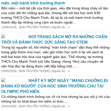
mến, một hành trình trưởng thành
Bốn năm – một lát cắt của thời gian, nếu đặt trong dòng chảy vô tận
của cuộc đời thì chẳng quá dài, nhưng đối với lứa
học
sinh K30
trường THCS Chu Mạnh Trinh, đó lại là cả một hành trình trưởng
thành đầy ắp những rung cảm và bước ngoặt....
13/06/2026 - BAN TRUYỀN THÔNG | Nguồn tin : -/-
NƠI TRANG SÁCH MỞ RA NHỮNG CHÂN
TRỜI VÀ ĐÁNH THỨC SỨC SÁNG TẠO STEM
Trong kỷ nguyên số, khi những "màn hình chạm" dần thay thế những
trang giấy thơm mùi mực, việc giữ chân
học
sinh ở lại với sách là
một bài toán hóc búa của ngành giáo dục. Thế nhưng, tại trường
THCS Chu Mạnh Trinh (xã Văn Giang, Hưng Yên) câu chuyện về
văn hóa đọc lại đang được viết tiếp bằng một......
25/05/2026 - BAN TRUYỀN THÔNG | Nguồn tin : -/-
NHẬT KÝ MỘT NGÀY "MANG CHUÔNG ĐI
ĐÁNH XỨ NGƯỜI" CỦA HOC SINH TRƯỜNG CHU TẠI
OLYMPIC PHỐ HIẾN
Có những hành trình không rực rỡ cờ hoa nhưng lại sục sôi ý chí của
những bộ óc khát khao tìm kiếm tri thức....
20/05/2026 - BAN TRUYỀN THÔNG | Nguồn tin : -/-