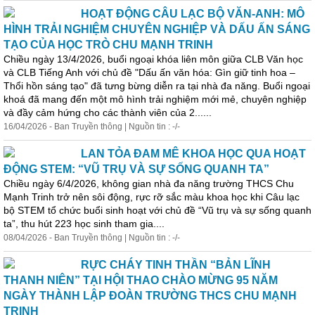
HOẠT ĐỘNG CÂU LẠC BỘ VĂN-ANH: MÔ
HÌNH TRẢI NGHIỆM CHUYÊN NGHIỆP VÀ DẤU ẤN SÁNG
TẠO CỦA HỌC TRÒ CHU MẠNH TRINH
Chiều ngày 13/4/2026, buổi ngoại khóa liên môn giữa CLB Văn
học
và CLB Tiếng Anh với chủ đề "Dấu ấn văn hóa: Gìn giữ tinh hoa –
Thổi hồn sáng tạo" đã tưng bừng diễn ra tại nhà đa năng. Buổi ngoại
khoá đã mang đến một mô hình trải nghiệm mới mẻ, chuyên nghiệp
và đầy cảm hứng cho các thành viên của 2......
16/04/2026 - Ban Truyền thông | Nguồn tin : -/-
LAN TỎA ĐAM MÊ
KHOA
HỌC QUA HOẠT
ĐỘNG STEM: “VŨ TRỤ VÀ SỰ SỐNG QUANH TA”
Chiều ngày 6/4/2026, không gian nhà đa năng trường THCS Chu
Mạnh Trinh trở nên sôi động, rực rỡ sắc màu
khoa
học
khi Câu lạc
bộ STEM tổ chức buổi sinh hoạt với chủ đề “Vũ trụ và sự sống quanh
ta”, thu hút 223
học
sinh tham gia....
08/04/2026 - Ban Truyền thông | Nguồn tin : -/-
RỰC CHÁY TINH THẦN “BẢN LĨNH
THANH NIÊN” TẠI HỘI THAO CHÀO MỪNG 95 NĂM
NGÀY THÀNH LẬP ĐOÀN TRƯỜNG THCS CHU MẠNH
TRINH