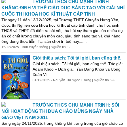
TRƯỜNG THCS CHU MẠNH TRINH
KHẲNG ĐỊNH VỊ THẾ GIÁO DỤC SÁNG TẠO VỚI GIẢI NHÌ
CUỘC THI
KHOA
HỌC KĨ THUẬT CẤP TỈNH
Từ ngày 11 đến 13/12/2025, tại Trường THPT Chuyên Hưng Yên,
Cuộc thi Nghiên cứu
khoa
học
kĩ thuật cấp tỉnh dành cho
học
sinh
THCS và THPT đã diễn ra sôi nổi, thu hút sự tham gia của nhiều dự
án có chất lượng chuyên môn cao, giàu tính sáng tạo và khả năng
ứng dụng thực tiễn. Tại sân chơi trí tuệ này,......
15/12/2025 - Ban truyền thông | Nguồn tin : -/-
Giới thiệu sách: Tôi tài giỏi, bạn cũng thế.
Giới thiệu sách: Tôi tài giỏi, bạn cũng thế. Tác giả:
Adam Khoo – Dịch giả: Trần Đăng
Khoa
và Uông
Xuân Vi...
01/12/2025 - Nguyễn Thị Ngọc Lương | Nguồn tin : -/-
TRƯỜNG THCS CHU MẠNH TRINH: SÔI
NỔI HOẠT ĐỘNG THI ĐUA CHÀO MỪNG NGÀY NHÀ
GIÁO VIỆT NAM 20/11
Sáng ngày 24/11/2025, trong không khí trang trọng của giờ chào cờ