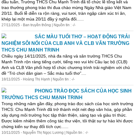
đầu tuần, Trường THCS Chu Mạnh Trinh đã tổ chức lễ tổng kết và
trao thưởng phong trào thi đua chào mừng Ngày Nhà giáo Việt Nam
20/11. Buổi lễ diễn ra rộn ràng, vui tươi, tràn ngập cảm xúc tri ân,
khép lại một mùa 20/11 đầy ý nghĩa đối......
27/11/2025 - Ban truyền thông | Nguồn tin : -/-
SẮC MÀU TUỔI THƠ – HOẠT ĐỘNG TRẢI
NGHIỆM SÔI NỔI CỦA CLB ANH VÀ CLB VĂN TRƯỜNG
THCS CHU MẠNH TRINH
Chiều ngày 14/11/2025, nhà đa năng và sân trường THCS Chu
Mạnh Trinh rộn ràng tiếng cười, tiếng reo vui khi Câu lạc bộ (CLB)
Anh và CLB Văn phối hợp tổ chức chương trình trải nghiệm với chủ
đề “Trò chơi dân gian – Sắc màu tuổi thơ”....
18/11/2025 - Hoàng Thị Hạnh | Nguồn tin : -/-
PHONG TRÀO ĐỌC SÁCH CỦA HỌC SINH
TRƯỜNG THCS CHU MẠNH TRINH
Trong những năm gần đây, phong trào đọc sách của
học
sinh trường
THCS: Chu Mạnh Trinh đã trở thành một nét đẹp văn hóa, góp phần
xây dựng môi trường
học
tập thân thiện, sáng tạo và giàu tri thức.
Được kiêm nhiệm thêm công tác thư viện, tôi thật sự tự hào khi được
chứng kiến sự thay đổi tích cực......
10/11/2025 - Nguyễn Thị Ngọc Lương | Nguồn tin : -/-