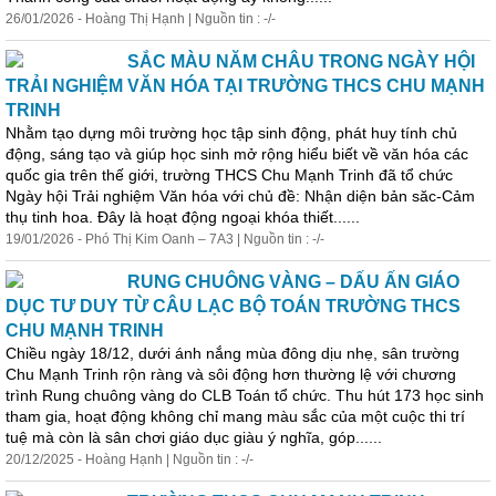
26/01/2026 - Hoàng Thị Hạnh | Nguồn tin : -/-
SẮC MÀU NĂM CHÂU TRONG NGÀY HỘI
TRẢI NGHIỆM VĂN HÓA TẠI TRƯỜNG THCS CHU MẠNH
TRINH
Nhằm tạo dựng môi trường
học
tập sinh động, phát huy tính chủ
động, sáng tạo và giúp
học
sinh mở rộng hiểu biết về văn hóa các
quốc gia trên thế giới, trường THCS Chu Mạnh Trinh đã tổ chức
Ngày hội Trải nghiệm Văn hóa với chủ đề: Nhận diện bản săc-Cảm
thụ tinh hoa. Đây là hoạt động ngoại khóa thiết......
19/01/2026 - Phó Thị Kim Oanh – 7A3 | Nguồn tin : -/-
RUNG CHUÔNG VÀNG – DẤU ẤN GIÁO
DỤC TƯ DUY TỪ CÂU LẠC BỘ TOÁN TRƯỜNG THCS
CHU MẠNH TRINH
Chiều ngày 18/12, dưới ánh nắng mùa đông dịu nhẹ, sân trường
Chu Mạnh Trinh rộn ràng và sôi động hơn thường lệ với chương
trình Rung chuông vàng do CLB Toán tổ chức. Thu hút 173
học
sinh
tham gia, hoạt động không chỉ mang màu sắc của một cuộc thi trí
tuệ mà còn là sân chơi giáo dục giàu ý nghĩa, góp......
20/12/2025 - Hoàng Hạnh | Nguồn tin : -/-