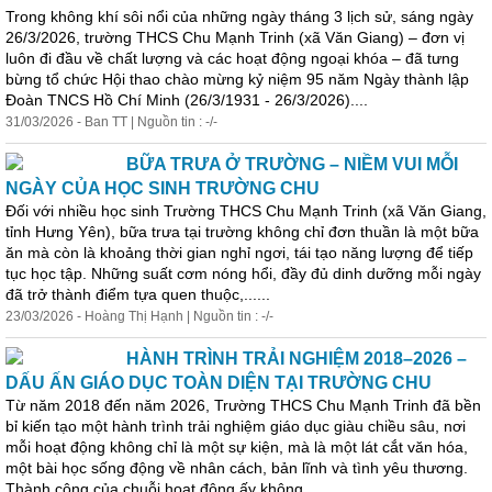
Trong không khí sôi nổi của những ngày tháng 3 lịch sử, sáng ngày
26/3/2026, trường THCS Chu Mạnh Trinh (xã Văn Giang) – đơn vị
luôn đi đầu về chất lượng và các hoạt động ngoại khóa – đã tưng
bừng tổ chức Hội thao chào mừng kỷ niệm 95 năm Ngày thành lập
Đoàn TNCS Hồ Chí Minh (26/3/1931 - 26/3/2026)....
31/03/2026 - Ban TT | Nguồn tin : -/-
BỮA TRƯA Ở TRƯỜNG – NIỀM VUI MỖI
NGÀY CỦA HỌC SINH TRƯỜNG CHU
Đối với nhiều
học
sinh Trường THCS Chu Mạnh Trinh (xã Văn Giang,
tỉnh Hưng Yên), bữa trưa tại trường không chỉ đơn thuần là một bữa
ăn mà còn là khoảng thời gian nghỉ ngơi, tái tạo năng lượng để tiếp
tục
học
tập. Những suất cơm nóng hổi, đầy đủ dinh dưỡng mỗi ngày
đã trở thành điểm tựa quen thuộc,......
23/03/2026 - Hoàng Thị Hạnh | Nguồn tin : -/-
HÀNH TRÌNH TRẢI NGHIỆM 2018–2026 –
DẤU ẤN GIÁO DỤC TOÀN DIỆN TẠI TRƯỜNG CHU
Từ năm 2018 đến năm 2026, Trường THCS Chu Mạnh Trinh đã bền
bỉ kiến tạo một hành trình trải nghiệm giáo dục giàu chiều sâu, nơi
mỗi hoạt động không chỉ là một sự kiện, mà là một lát cắt văn hóa,
một bài
học
sống động về nhân cách, bản lĩnh và tình yêu thương.
Thành công của chuỗi hoạt động ấy không......