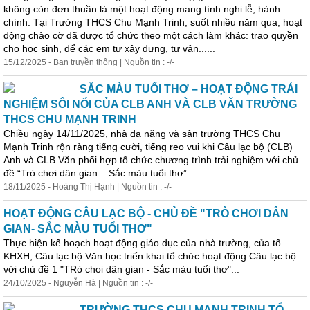
không còn đơn thuần là một hoạt động mang tính nghi lễ, hành
chính. Tại Trường THCS Chu Mạnh Trinh, suốt nhiều năm qua, hoạt
động chào cờ đã được tổ chức theo một cách làm khác: trao quyền
cho học sinh, để các em tự xây dựng, tự vận......
15/12/2025 - Ban truyền thông | Nguồn tin : -/-
SẮC MÀU TUỔI THƠ – HOẠT ĐỘNG TRẢI
NGHIỆM SÔI NỔI CỦA CLB ANH VÀ CLB VĂN TRƯỜNG
THCS CHU MẠNH TRINH
Chiều ngày 14/11/2025, nhà đa năng và sân trường THCS Chu
Mạnh Trinh rộn ràng tiếng cười, tiếng reo vui khi Câu lạc bộ (CLB)
Anh và CLB Văn phối hợp tổ chức chương trình trải nghiệm với chủ
đề “Trò chơi dân gian – Sắc màu tuổi thơ”....
18/11/2025 - Hoàng Thị Hạnh | Nguồn tin : -/-
HOẠT ĐỘNG CÂU LẠC BỘ - CHỦ ĐỀ "TRÒ CHƠI DÂN
GIAN- SẮC MÀU TUỔI THƠ"
Thực hiện kế hoạch hoạt động giáo dục của nhà trường, của tổ
KHXH, Câu lạc bộ Văn học triển khai tổ chức hoạt động Câu lạc bộ
vời chủ đề 1 "TRò choi dân gian - Sắc màu tuổi thơ"...
24/10/2025 - Nguyễn Hà | Nguồn tin : -/-
TRƯỜNG THCS CHU MẠNH TRINH TỔ