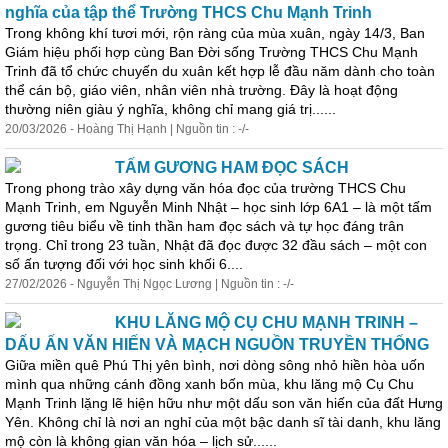
nghĩa của tập thể Trường THCS Chu Mạnh Trinh
Trong không khí tươi mới, rộn ràng của mùa xuân, ngày 14/3, Ban
Giám hiệu phối hợp cùng Ban Đời sống Trường THCS Chu Mạnh
Trinh đã tổ chức chuyến du xuân kết hợp lễ đầu năm dành cho toàn
thể cán bộ, giáo viên, nhân viên nhà trường. Đây là hoạt động
thường niên giàu ý nghĩa, không chỉ mang giá trị......
20/03/2026 - Hoàng Thị Hạnh | Nguồn tin : -/-
TẤM GƯƠNG HAM ĐỌC SÁCH
Trong phong trào xây dựng văn hóa đọc của trường THCS Chu
Mạnh Trinh, em Nguyễn Minh Nhật – học sinh lớp 6A1 – là một tấm
gương tiêu biểu về tinh thần ham đọc sách và tự học đáng trân
trọng. Chỉ trong 23 tuần, Nhật đã đọc được 32 đầu sách – một con
số ấn tượng đối với học sinh khối 6....
27/02/2026 - Nguyễn Thị Ngọc Lương | Nguồn tin : -/-
KHU LĂNG MỘ CỤ CHU MẠNH TRINH –
DẤU ẤN VĂN HIẾN VÀ MẠCH NGUỒN TRUYỀN THỐNG
Giữa miền quê Phú Thị yên bình, nơi dòng sông nhỏ hiền hòa uốn
mình qua những cánh đồng xanh bốn mùa, khu lăng mộ Cụ Chu
Mạnh Trinh lặng lẽ hiện hữu như một dấu son văn hiến của đất Hưng
Yên. Không chỉ là nơi an nghỉ của một bậc danh sĩ tài danh, khu lăng
mộ còn là không gian văn hóa – lịch sử......