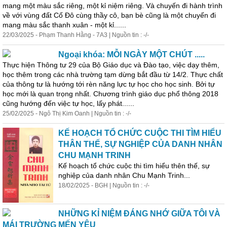
mang một màu sắc riêng, một kỉ niệm riêng. Và chuyến đi hành trình
về với vùng đất Cố Đô cùng thầy cô, bạn bè cũng là một chuyến đi
mang màu sắc thanh xuân - một kỉ......
22/03/2025 - Phạm Thanh Hằng - 7A3 | Nguồn tin : -/-
Ngoại khóa: MỖI NGÀY MỘT CHÚT .....
Thực hiện Thông tư 29 của Bộ Giáo dục và Đào tạo, việc dạy thêm,
học thêm trong các nhà trường tạm dừng bắt đầu từ 14/2. Thực chất
của thông tư là hướng tới rèn năng lực tự học cho học sinh. Bởi tự
học mới là quan trọng nhất. Chương trình giáo dục phổ thông 2018
cũng hướng đến việc tự học, lấy phát......
25/02/2025 - Ngô Thị Kim Oanh | Nguồn tin : -/-
KẾ HOẠCH TỔ CHỨC CUỘC THI TÌM HIỂU
THÂN THẾ, SỰ NGHIỆP CỦA DANH NHÂN
CHU MẠNH TRINH
Kế hoạch tổ chức cuộc thi
tìm
hiểu
thên thế, sự
nghiệp của danh nhân Chu Mạnh Trinh...
18/02/2025 - BGH | Nguồn tin : -/-
NHỮNG KỈ NIỆM ĐÁNG NHỚ GIỮA TÔI VÀ
MÁI TRƯỜNG MẾN YÊU