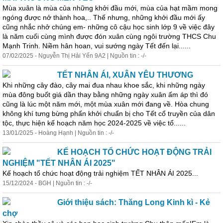
Mùa xuân là mùa của những khởi đầu mới, mùa của hạt mầm mong
ngóng được nở thành hoa,.. Thế nhưng, những khởi đầu mới ấy
cũng nhắc nhở chúng em- những cô cậu học sinh lớp 9 về việc đây
là năm cuối cùng mình được đón xuân cùng ngôi trường THCS Chu
Mạnh Trinh. Niềm hân hoan, vui sướng ngày Tết đến lại......
07/02/2025 - Nguyễn Thị Hải Yến 9A2 | Nguồn tin : -/-
TẾT NHÂN ÁI, XUÂN YÊU THƯƠNG
Khi những cây đào, cây mai đua nhau khoe sắc, khi những ngày
mùa đông buốt giá dần thay bằng những ngày xuân ấm áp thì đó
cũng là lúc một năm mới, một mùa xuân mới đang về. Hòa chung
không khí tưng bừng phấn khởi chuẩn bị cho Tết cổ truyền của dân
tộc, thực hiện kế hoạch năm học 2024-2025 về việc tổ......
13/01/2025 - Hoàng Hạnh | Nguồn tin : -/-
KẾ HOẠCH TỔ CHỨC HOẠT ĐỘNG TRẢI
NGHIỆM "TẾT NHÂN ÁI 2025"
Kế hoạch tổ chức hoạt động trải nghiệm TẾT NHÂN ÁI 2025...
15/12/2024 - BGH | Nguồn tin : -/-
Giới thiệu sách: Thăng Long Kinh kì - Kẻ
chợ