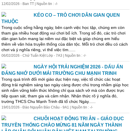
12/02/2026 - Ban TT | Nguồn tin : -/-
KÉO CO – TRÒ CHƠI DÂN GIAN QUEN
THUỘC
Trong cuộc sống hằng ngày, bên cạnh việc học tập, chúng em còn
tham gia nhiều hoạt động vui chơi bổ ích. Trong số đó, các trò chơi
dân gian luôn mang lại niềm vui đặc biệt và giúp chúng em
hiểu
thêm về văn hóa truyền thống của dân tộc. Mỗi trò chơi đều có cách
chơi và ý nghĩa riêng, vì thế việc
tìm
......
06/02/2026 - Chử Tuấn Kiệt Lớp - 7A3 | Nguồn tin : -/-
NGÀY HỘI TRẢI NGHIỆM 2026 - DẤU ẤN
ĐÁNG NHỚ DƯỚI MÁI TRƯỜNG CHU MẠNH TRINH
Trong quá trình đổi mới giáo dục hiện nay, việc tổ chức các hoạt
động trải nghiệm sáng tạo ngày càng được chú trọng nhằm giúp học
sinh nắm vững kiến thức không chỉ qua sách vở mà còn được trực
tiếp quan sát, tham gia và cảm nhận. Nhận thức rõ ý nghĩa đó,
trường THCS Chu Mạnh Trinh đã tổ chức Ngày......
19/01/2026 - Đào Nguyễn Bảo Châu - 9A1 | Nguồn tin : -/-
CHUỖI HOẠT ĐỘNG TRI ÂN – GIÁO DỤC
TRUYỀN THỐNG CHÀO MỪNG 81 NĂM NGÀY THÀNH