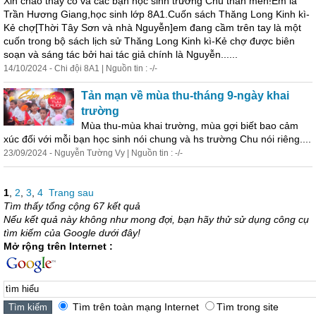
Xin chào thầy cô và các bạn học sinh trường Chu thân mến!Em là
Trần Hương Giang,học sinh lớp 8A1.Cuốn sách Thăng Long Kinh kì-
Kẻ chợ[Thời Tây Sơn và nhà Nguyễn]em đang cầm trên tay là một
cuốn trong bộ sách lịch sử Thăng Long Kinh kì-Kẻ chợ được biên
soạn và sáng tác bởi hai tác giả chính là Nguyễn......
14/10/2024 - Chi đội 8A1 | Nguồn tin : -/-
Tản mạn về mùa thu-tháng 9-ngày khai
trường
Mùa thu-mùa khai trường, mùa gợi biết bao cảm
xúc đối với mỗi bạn học sinh nói chung và hs trường Chu nói riêng....
23/09/2024 - Nguyễn Tường Vy | Nguồn tin : -/-
1
,
2
,
3
,
4
Trang sau
Tìm thấy tổng cộng 67 kết quả
Nếu kết quả này không như mong đợi, bạn hãy thử sử dụng công cụ
tìm kiếm của Google dưới đây!
Mở rộng trên Internet :
Tìm trên toàn mạng Internet
Tìm trong site