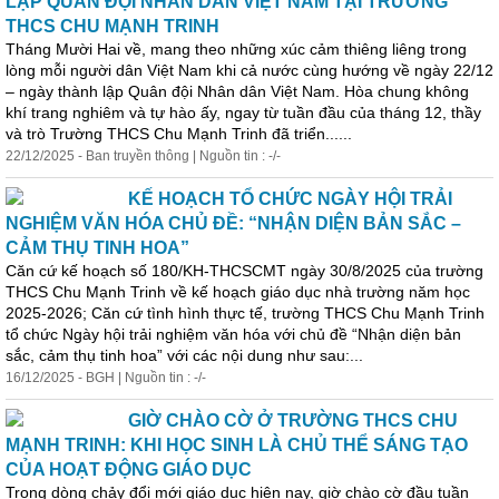
LẬP QUÂN ĐỘI NHÂN DÂN VIỆT NAM TẠI TRƯỜNG
THCS CHU MẠNH TRINH
Tháng Mười Hai về, mang theo những xúc cảm thiêng liêng trong
lòng mỗi người dân Việt Nam khi cả nước cùng hướng về ngày 22/12
– ngày thành lập Quân đội Nhân dân Việt Nam. Hòa chung không
khí trang nghiêm và tự hào ấy, ngay từ tuần đầu của tháng 12, thầy
và trò Trường THCS Chu Mạnh Trinh đã triển......
22/12/2025 - Ban truyền thông | Nguồn tin : -/-
KẾ HOẠCH TỔ CHỨC NGÀY HỘI TRẢI
NGHIỆM VĂN HÓA CHỦ ĐỀ: “NHẬN DIỆN BẢN SẮC –
CẢM THỤ TINH HOA”
Căn cứ kế hoạch số 180/KH-THCSCMT ngày 30/8/2025 của trường
THCS Chu Mạnh Trinh về kế hoạch giáo dục nhà trường năm học
2025-2026; Căn cứ tình hình thực tế, trường THCS Chu Mạnh Trinh
tổ chức Ngày hội trải nghiệm văn hóa với chủ đề “Nhận diện bản
sắc, cảm thụ tinh hoa” với các nội dung như sau:...
16/12/2025 - BGH | Nguồn tin : -/-
GIỜ CHÀO CỜ Ở TRƯỜNG THCS CHU
MẠNH TRINH: KHI HỌC SINH LÀ CHỦ THỂ SÁNG TẠO
CỦA HOẠT ĐỘNG GIÁO DỤC
Trong dòng chảy đổi mới giáo dục hiện nay, giờ chào cờ đầu tuần