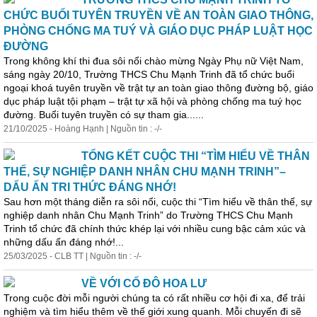
CHỨC BUỔI TUYÊN TRUYỀN VỀ AN TOÀN GIAO THÔNG,
PHÒNG CHỐNG MA TUÝ VÀ GIÁO DỤC PHÁP LUẬT HỌC
ĐƯỜNG
Trong không khí thi đua sôi nổi chào mừng Ngày Phụ nữ Việt Nam,
sáng ngày 20/10, Trường THCS Chu Mạnh Trinh đã tổ chức buổi
ngoại khoá tuyên truyền về trật tự an toàn giao thông đường bộ, giáo
dục pháp luật tội phạm – trật tự xã hội và phòng chống ma tuý học
đường. Buổi tuyên truyền có sự tham gia......
21/10/2025 - Hoàng Hạnh | Nguồn tin : -/-
TỔNG KẾT CUỘC THI “TÌM HIỂU VỀ THÂN
THẾ, SỰ NGHIỆP DANH NHÂN CHU MẠNH TRINH”–
DẤU ẤN TRI THỨC ĐÁNG NHỚ!
Sau hơn một tháng diễn ra sôi nổi, cuộc thi “
Tìm
hiểu
về thân thế, sự
nghiệp danh nhân Chu Mạnh Trinh” do Trường THCS Chu Mạnh
Trinh tổ chức đã chính thức khép lại với nhiều cung bậc cảm xúc và
những dấu ấn đáng nhớ!...
25/03/2025 - CLB TT | Nguồn tin : -/-
VỀ VỚI CỐ ĐÔ HOA LƯ
Trong cuộc đời mỗi người chúng ta có rất nhiều cơ hội đi xa, để trải
nghiệm và
tìm
hiểu
thêm về thế giới xung quanh. Mỗi chuyến đi sẽ