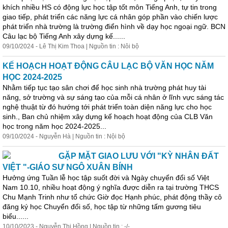
khích nhiều HS có động lực học tập tốt môn Tiếng Anh, tự tin trong
giao tiếp, phát triển các năng lực cá nhân góp phần vào chiến lược
phát triển nhà trường là trường điển hình về dạy học ngoại ngữ. BCN
Câu lạc bộ Tiếng Anh xây dựng kế......
09/10/2024 - Lê Thị Kim Thoa | Nguồn tin : Nôi bộ
KẾ HOẠCH HOẠT ĐỘNG CÂU LẠC BỘ VĂN HỌC NĂM
HỌC 2024-2025
Nhằm tiếp tục tạo sân chơi để học sinh nhà trường phát huy tài
năng, sở trường và sự sáng tạo của mỗi cá nhân ở lĩnh vực sáng tác
nghệ
thuật
từ đó hướng tới phát triển toàn diện năng lực cho học
sinh., Ban chủ nhiệm xây dựng kế hoạch hoạt động của CLB Văn
học trong năm học 2024-2025...
09/10/2024 - Nguyễn Hà | Nguồn tin : Nội bộ
GẶP MẶT GIAO LƯU VỚI "KỲ NHÂN ĐẤT
VIỆT "-GIÁO SƯ NGÔ XUÂN BÍNH
Hưởng ứng Tuần lễ học tập suốt đời và Ngày chuyển đổi số Việt
Nam 10.10, nhiều hoạt động ý nghĩa được diễn ra tại trường THCS
Chu Mạnh Trinh như tổ chức Giờ đọc Hạnh phúc, phát động thầy cô
đăng ký học Chuyển đổi số, học tập từ những tấm gương tiêu
biểu......
10/10/2023 - Nguyễn Thị Hồng | Nguồn tin : -/-