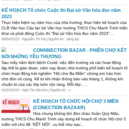
KẾ HOẠCH Tổ chức Cuộc thi Đại sứ Văn hóa đọc năm
2023
Thực hiện hiệm vụ năm học của nhà trường; thực hiện kế hoạch của
CLB Văn học Câu lạc bộ Văn học trường THCS Chu Mạnh Trinh triển
khai và phát động Cuộc thi “Đại sứ Văn hóa đọc năm 2023”....
08/04/2023 - Nguyễn Thị Hà | Nguồn tin : sáng tác
CONNNECTION BAZAR - PHIÊN CHỢ KẾT
NỐI NHỮNG YÊU THƯƠNG
Sau mấy năm dịch bệnh Covid, việc đến trường và các hoạt động
tập thể bị gián đoạn, năm nay được nhà trường phổ biến kế hoạch tổ
chức hoạt động trải nghiệm “Hội chợ Ba Miền” chúng em háo hức
chờ đón vô cùng. Kể từ khi nhận thông báo vào tháng 1, không khí
chuẩn bị của các lớp luôn rộn ràng. Mỗi lớp......
01/03/2023 - Ngô Thị Hải Anh | Nguồn tin : -/-
KẾ HOẠCH TỔ CHỨC HỘI CHỢ 3 MIỀN
(CONECTION BAZAAR)
Hòa chung không khí đón chào Xuân Quý Mão,
trường THCS Chu Mạnh Trinh xây dựng kế hoạch tổ chức Hội chợ 3
miền với chủ đề “KẾT NỐI”, cụ thể như sau:...