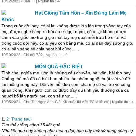
10/12/2022 - Ban TT | Nguồn tin : -/-
Hạt Giống Tâm Hồn – Xin Đừng Làm Mẹ
Khóc
Trong cuộc đời này, có ai lại không được lớn lên trong vòng tay của
mẹ, được nghe tiếng ru hời ầu ơ ngọt ngào, có ai lại không dược
chìm vào giấc mơ trong gió mát tay mẹ quạt mỗi trưa hè oi ả. Và
trong cuộc đời này, có ai yêu con bằng mẹ, có ai dạn dày sương gió,
có ai sẵn sàng sẻ chia ngọt bùi cùng......
19/10/2022 - Chi đội 7Ả2 | Nguồn tin : -/-
MÓN QUÀ ĐẶC BIỆT
Tình cha, nghĩa mẹ luôn là những câu chuyện, bài văn, bài thơ hay.
Chẳng thế mà đã có biết bao nhiêu tác phẩm
nghệ
thuật
viết về đề
tài thiêng liêng này. Đối với mỗi đứa con, cha mẹ có vai trò vô cùng
quan trọng. Khi người con có được đầy đủ tình yêu thương của cả
người bố lẫn người mẹ, con sẽ như......
10/05/2021 - Chu Thị Ngọc Ánh-Giải KK cuộc thi viết “Bố là tất cả” | Nguồn tin : -/-
1
,
2
Trang sau
Tìm thấy tổng cộng 35 kết quả
Nếu kết quả này không như mong đợi, bạn hãy thử sử dụng công cụ