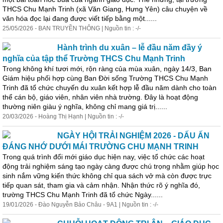
THCS Chu Mạnh Trinh (xã Văn Giang, Hưng Yên) câu chuyện về
văn hóa đọc lại đang được viết tiếp bằng một......
25/05/2026 - BAN TRUYỀN THÔNG | Nguồn tin : -/-
Hành trình du xuân – lễ đầu năm đầy ý
nghĩa của tập thể Trường THCS Chu Mạnh Trinh
Trong không khí tươi mới, rộn ràng của mùa xuân, ngày 14/3, Ban
Giám hiệu phối hợp cùng Ban Đời sống Trường THCS Chu Mạnh
Trinh đã tổ chức chuyến du xuân kết hợp lễ đầu năm dành cho toàn
thể cán bộ, giáo viên, nhân viên nhà trường. Đây là hoạt động
thường niên giàu ý nghĩa, không chỉ mang giá trị......
20/03/2026 - Hoàng Thị Hạnh | Nguồn tin : -/-
NGÀY HỘI TRẢI NGHIỆM 2026 - DẤU ẤN
ĐÁNG NHỚ DƯỚI MÁI TRƯỜNG CHU MẠNH TRINH
Trong quá trình đổi mới giáo dục hiện nay, việc tổ chức các hoạt
động trải nghiệm sáng tạo ngày càng được chú trọng nhằm giúp học
sinh nắm vững kiến thức không chỉ qua sách vở mà còn được trực
tiếp quan sát, tham gia và cảm nhận. Nhận thức rõ ý nghĩa đó,
trường THCS Chu Mạnh Trinh đã tổ chức Ngày......
19/01/2026 - Đào Nguyễn Bảo Châu - 9A1 | Nguồn tin : -/-