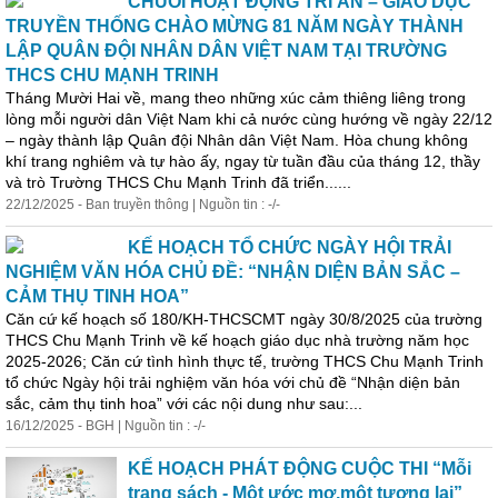
CHUỖI HOẠT ĐỘNG TRI ÂN – GIÁO DỤC
TRUYỀN THỐNG CHÀO MỪNG 81 NĂM NGÀY THÀNH
LẬP QUÂN ĐỘI NHÂN DÂN VIỆT NAM TẠI TRƯỜNG
THCS CHU MẠNH TRINH
Tháng Mười Hai về, mang theo những xúc cảm thiêng liêng trong
lòng mỗi người dân Việt Nam khi cả nước cùng hướng về ngày 22/12
– ngày thành lập Quân đội Nhân dân Việt Nam. Hòa chung không
khí trang nghiêm và tự hào ấy, ngay từ tuần đầu của tháng 12, thầy
và trò Trường THCS Chu Mạnh Trinh đã triển......
22/12/2025 - Ban truyền thông | Nguồn tin : -/-
KẾ HOẠCH TỔ CHỨC NGÀY HỘI TRẢI
NGHIỆM VĂN HÓA CHỦ ĐỀ: “NHẬN DIỆN BẢN SẮC –
CẢM THỤ TINH HOA”
Căn cứ kế hoạch số 180/KH-THCSCMT ngày 30/8/2025 của trường
THCS Chu Mạnh Trinh về kế hoạch giáo dục nhà trường năm học
2025-2026; Căn cứ tình hình thực tế, trường THCS Chu Mạnh Trinh
tổ chức Ngày hội trải nghiệm văn hóa với chủ đề “Nhận diện bản
sắc, cảm thụ tinh hoa” với các nội dung như sau:...
16/12/2025 - BGH | Nguồn tin : -/-
KẾ HOẠCH PHÁT ĐỘNG CUỘC THI “Mỗi
trang sách - Một ước mơ,một tương lai”