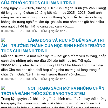
CỦA TRƯỜNG THCS CHU MẠNH TRINH
Sáng ngày 29/5/2026, trường THCS Chu Mạnh Trinh (xã Văn Giang)
đã long trọng tổ chức Lễ tổng kết năm học 2025 - 2026. Dưới ánh
nắng rực rỡ của những ngày cuối tháng 5, buổi lễ đã diễn ra trong
không khí trang nghiêm, ấm áp, ghi dấu một năm học gặt hái nhiều
quả ngọt và để lại những cung bậc cảm xúc......
03/06/2026 - BAN TRUYỀN THÔNG | Nguồn tin : -/-
LẮNG ĐỌNG VÀ RỰC RỠ ĐÊM GALA TRI
ÂN – TRƯỞNG THÀNH CỦA HỌC SINH KHỐI 9 TRƯỜNG
THCS CHU MẠNH TRINH
Mỗi ngôi trường là một miền ký ức – nơi gieo mầm yêu thương, chắp
cánh cho những ước mơ đầu đời của tuổi học trò. Tối ngày
30/5/2026, tại nhà đa năng trường THCS Chu Mạnh Trinh, Ban đại
diện Cha mẹ học sinh phối hợp cùng nhà trường đã long trọng tổ
chức đêm Gala "Lễ Tri ân và Trưởng thành" với chủ......
01/06/2026 - BAN TRUYỀN THÔNG | Nguồn tin : -/-
NƠI TRANG SÁCH MỞ RA NHỮNG CHÂN
TRỜI VÀ ĐÁNH THỨC SỨC SÁNG TẠO STEM
Trong kỷ nguyên số, khi những "màn hình chạm" dần thay thế những
trang giấy thơm mùi mực, việc giữ chân học sinh ở lại với sách là
một bài toán hóc búa của ngành giáo dục. Thế nhưng, tại trường