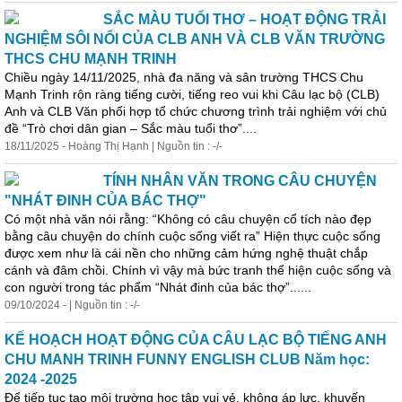
SẮC MÀU TUỔI THƠ – HOẠT ĐỘNG TRẢI
NGHIỆM SÔI NỔI CỦA CLB ANH VÀ CLB VĂN TRƯỜNG
THCS CHU MẠNH TRINH
Chiều ngày 14/11/2025, nhà đa năng và sân trường THCS Chu
Mạnh Trinh rộn ràng tiếng cười, tiếng reo vui khi Câu lạc bộ (CLB)
Anh và CLB Văn phối hợp tổ chức chương trình trải nghiệm với chủ
đề “Trò chơi dân gian – Sắc màu tuổi thơ”....
18/11/2025 - Hoàng Thị Hạnh | Nguồn tin : -/-
TÍNH NHÂN VĂN TRONG CÂU CHUYỆN
"NHÁT ĐINH CỦA BÁC THỢ"
Có một nhà văn nói rằng: “Không có câu chuyện cổ tích nào đẹp
bằng câu chuyện do chính cuộc sống viết ra” Hiện thực cuộc sống
được xem như là cái nền cho những cảm hứng
nghệ
thuật
chắp
cánh và đâm chồi. Chính vì vậy mà bức tranh thể hiện cuộc sống và
con người trong tác phẩm “Nhát đinh của bác thợ”......
09/10/2024 - | Nguồn tin : -/-
KẾ HOẠCH HOẠT ĐỘNG CỦA CÂU LẠC BỘ TIẾNG ANH
CHU MANH TRINH FUNNY ENGLISH CLUB Năm học:
2024 -2025
Để tiếp tục tạo môi trường học tập vui vẻ, không áp lực, khuyến