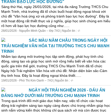
TRÁNH BẠO LỰC HỌC ĐƯỜNG”
Sáng thứ Hai, ngày 26/01/2026, tại nhà đa năng Trường THCS Chu
Mạnh Trinh, nhà trường đã tổ chức buổi hoạt động
ngoại
khoá với
chủ đề “Văn hoá ứng xử và phòng tránh bạo lực học đường”. Đây là
một hoạt động rất thiết thực và ý nghĩa, giúp học sinh chúng em hiểu
rõ hơn về bạo lực học đường cũng như......
28/01/2026 - Nguyễn Minh Quân – lớp 7A3 | Nguồn tin : -/-
SẮC MÀU NĂM CHÂU TRONG NGÀY HỘI
TRẢI NGHIỆM VĂN HÓA TẠI TRƯỜNG THCS CHU MẠNH
TRINH
Nhằm tạo dựng môi trường học tập sinh động, phát huy tính chủ
động, sáng tạo và giúp học sinh mở rộng hiểu biết về văn hóa các
quốc gia trên thế giới, trường THCS Chu Mạnh Trinh đã tổ chức
Ngày hội Trải nghiệm Văn hóa với chủ đề: Nhận diện bản săc-Cảm
thụ tinh hoa. Đây là hoạt động
ngoại
khóa
thiết......
19/01/2026 - Phó Thị Kim Oanh – 7A3 | Nguồn tin : -/-
NGÀY HỘI TRẢI NGHIỆM 2026 - DẤU ẤN
ĐÁNG NHỚ DƯỚI MÁI TRƯỜNG CHU MẠNH TRINH
Trong quá trình đổi mới giáo dục hiện nay, việc tổ chức các hoạt
động trải nghiệm sáng tạo ngày càng được chú trọng nhằm giúp học
sinh nắm vững kiến thức không chỉ qua sách vở mà còn được trực