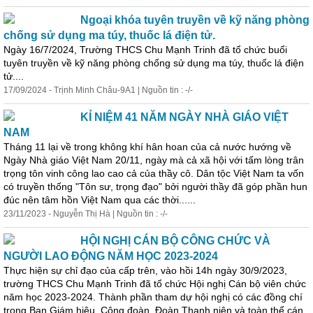
Ngoại
khóa
tuyên truyền về kỹ năng phòng
chống sử dụng ma túy, thuốc lá điện tử.
Ngày 16/7/2024, Trường THCS Chu Mạnh Trinh đã tổ chức buổi
tuyên truyền về kỹ năng phòng chống sử dụng ma túy, thuốc lá điện
tử....
17/09/2024 - Trịnh Minh Châu-9A1 | Nguồn tin : -/-
KỈ NIỆM 41 NĂM NGÀY NHÀ GIÁO VIỆT
NAM
Tháng 11 lại về trong không khí hân hoan của cả nước hướng về
Ngày Nhà giáo Việt Nam 20/11, ngày mà cả xã hội với tấm lòng trân
trọng tôn vinh công lao cao cả của thầy cô. Dân tộc Việt Nam ta vốn
có truyền thống "Tôn sư, trọng đạo" bởi người thầy đã góp phần hun
đúc nên tâm hồn Việt Nam qua các thời......
23/11/2023 - Nguyễn Thị Hà | Nguồn tin : -/-
HỘI NGHỊ CÁN BỘ CÔNG CHỨC VÀ
NGƯỜI LAO ĐỘNG NĂM HỌC 2023-2024
Thực hiện sự chỉ đạo của cấp trên, vào hồi 14h ngày 30/9/2023,
trường THCS Chu Mạnh Trinh đã tổ chức Hội nghị Cán bộ viên chức
năm học 2023-2024. Thành phần tham dự hội nghị có các đồng chí
trong Ban Giám hiệu, Công đoàn, Đoàn Thanh niên và toàn thể cán