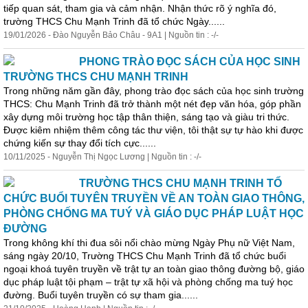
tiếp quan sát, tham gia và cảm nhận. Nhận thức rõ ý nghĩa đó,
trường THCS Chu Mạnh Trinh đã tổ chức Ngày......
19/01/2026 - Đào Nguyễn Bảo Châu - 9A1 | Nguồn tin : -/-
PHONG TRÀO ĐỌC SÁCH CỦA HỌC SINH
TRƯỜNG THCS CHU MẠNH TRINH
Trong những năm gần đây, phong trào đọc sách của học sinh trường
THCS: Chu Mạnh Trinh đã trở thành một nét đẹp văn hóa, góp phần
xây dựng môi trường học tập thân thiện, sáng tạo và giàu tri thức.
Được kiêm nhiệm thêm công tác thư viện, tôi thật sự tự hào khi được
chứng kiến sự thay đổi tích cực......
10/11/2025 - Nguyễn Thị Ngọc Lương | Nguồn tin : -/-
TRƯỜNG THCS CHU MẠNH TRINH TỔ
CHỨC BUỔI TUYÊN TRUYỀN VỀ AN TOÀN GIAO THÔNG,
PHÒNG CHỐNG MA TUÝ VÀ GIÁO DỤC PHÁP LUẬT HỌC
ĐƯỜNG
Trong không khí thi đua sôi nổi chào mừng Ngày Phụ nữ Việt Nam,
sáng ngày 20/10, Trường THCS Chu Mạnh Trinh đã tổ chức buổi
ngoại
khoá tuyên truyền về trật tự an toàn giao thông đường bộ, giáo
dục pháp luật tội phạm – trật tự xã hội và phòng chống ma tuý học
đường. Buổi tuyên truyền có sự tham gia......