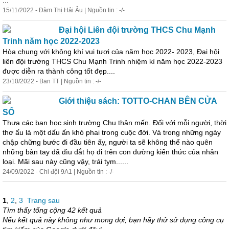
...
15/11/2022 - Đàm Thị Hải Âu | Nguồn tin : -/-
Đại hội Liên đội trường THCS Chu Mạnh
Trinh năm học 2022-2023
Hòa chung với không khí vui tươi của năm học 2022- 2023, Đại hội
liên đội trường THCS Chu Mạnh Trinh nhiệm kì năm học 2022-2023
được diễn ra thành công tốt đẹp....
23/10/2022 - Ban TT | Nguồn tin : -/-
Giới thiệu sách: TOTTO-CHAN BÊN CỬA
SỔ
Thưa các bạn học sinh trường Chu thân mến. Đối với mỗi người, thời
thơ ấu là một dấu ấn khó phai trong cuộc đời. Và trong những ngày
chập chững bước đi đầu tiên ấy, người ta sẽ không thể nào quên
những bàn tay đã dìu dắt họ đi trên con đường kiến thức của nhân
loại. Mãi sau này cũng vậy, trái tym......
24/09/2022 - Chi đội 9A1 | Nguồn tin : -/-
1
,
2
,
3
Trang sau
Tìm thấy tổng cộng 42 kết quả
Nếu kết quả này không như mong đợi, bạn hãy thử sử dụng công cụ