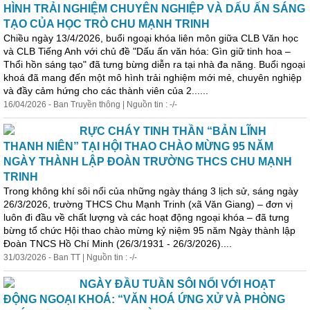
HÌNH TRẢI NGHIỆM CHUYÊN NGHIỆP VÀ DẤU ẤN SÁNG
TẠO CỦA HỌC TRÒ CHU MẠNH TRINH
Chiều ngày 13/4/2026, buổi
ngoại
khóa
liên môn giữa CLB Văn học
và CLB Tiếng Anh với chủ đề "Dấu ấn văn hóa: Gìn giữ tinh hoa –
Thổi hồn sáng tạo" đã tưng bừng diễn ra tại nhà đa năng. Buổi
ngoại
khoá đã mang đến một mô hình trải nghiệm mới mẻ, chuyên nghiệp
và đầy cảm hứng cho các thành viên của 2......
16/04/2026 - Ban Truyền thông | Nguồn tin : -/-
RỰC CHÁY TINH THẦN “BẢN LĨNH
THANH NIÊN” TẠI HỘI THAO CHÀO MỪNG 95 NĂM
NGÀY THÀNH LẬP ĐOÀN TRƯỜNG THCS CHU MẠNH
TRINH
Trong không khí sôi nổi của những ngày tháng 3 lịch sử, sáng ngày
26/3/2026, trường THCS Chu Mạnh Trinh (xã Văn Giang) – đơn vị
luôn đi đầu về chất lượng và các hoạt động
ngoại
khóa
– đã tưng
bừng tổ chức Hội thao chào mừng kỷ niệm 95 năm Ngày thành lập
Đoàn TNCS Hồ Chí Minh (26/3/1931 - 26/3/2026)....
31/03/2026 - Ban TT | Nguồn tin : -/-
NGÀY ĐẦU TUẦN SÔI NỔI VỚI HOẠT
ĐỘNG NGOẠI KHOÁ: “VĂN HOÁ ỨNG XỬ VÀ PHÒNG