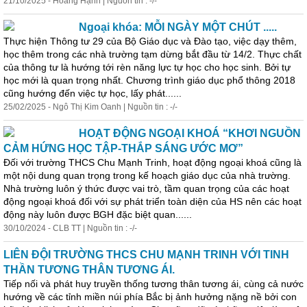
21/10/2025 - Hoàng Hạnh | Nguồn tin : -/-
Ngoại
khóa
: MỖI NGÀY MỘT CHÚT .....
Thực hiện Thông tư 29 của Bộ Giáo dục và Đào tạo, việc dạy thêm,
học thêm trong các nhà trường tạm dừng bắt đầu từ 14/2. Thực chất
của thông tư là hướng tới rèn năng lực tự học cho học sinh. Bởi tự
học mới là quan trọng nhất. Chương trình giáo dục phổ thông 2018
cũng hướng đến việc tự học, lấy phát......
25/02/2025 - Ngô Thị Kim Oanh | Nguồn tin : -/-
HOẠT ĐỘNG NGOẠI KHOÁ “KHƠI NGUỒN
CẢM HỨNG HỌC TẬP-THẮP SÁNG ƯỚC MƠ”
Đối với trường THCS Chu Mạnh Trinh, hoạt động
ngoại
khoá cũng là
một nội dung quan trọng trong kế hoạch giáo dục của nhà trường.
Nhà trường luôn ý thức được vai trò, tầm quan trọng của các hoạt
động
ngoại
khoá đối với sự phát triển toàn diện của HS nên các hoạt
động này luôn được BGH đặc biệt quan......
30/10/2024 - CLB TT | Nguồn tin : -/-
LIÊN ĐỘI TRƯỜNG THCS CHU MẠNH TRINH VỚI TINH
THẦN TƯƠNG THÂN TƯƠNG ÁI.
Tiếp nối và phát huy truyền thống tương thân tương ái, cùng cả nước
hướng về các tỉnh miền núi phía Bắc bị ảnh hưởng nặng nề bởi con