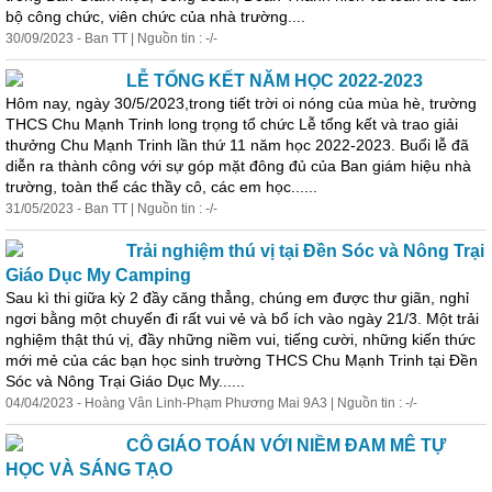
bộ công chức, viên chức của nhà trường....
30/09/2023 - Ban TT | Nguồn tin : -/-
LỄ TỔNG KẾT NĂM HỌC 2022-2023
Hôm nay, ngày 30/5/2023,trong tiết trời oi nóng của mùa hè, trường
THCS Chu Mạnh Trinh long trọng tổ chức Lễ tổng kết và trao giải
thưởng Chu Mạnh Trinh lần thứ 11 năm học 2022-2023. Buổi lễ đã
diễn ra thành công với sự góp mặt đông đủ của Ban giám hiệu nhà
trường, toàn thể các thầy cô, các em học......
31/05/2023 - Ban TT | Nguồn tin : -/-
Trải nghiệm thú vị tại Đền Sóc và Nông Trại
Giáo Dục My Camping
Sau kì thi giữa kỳ 2 đầy căng thẳng, chúng em được thư giãn, nghỉ
ngơi bằng một chuyến đi rất vui vẻ và bổ ích vào ngày 21/3. Một trải
nghiệm thật thú vị, đầy những niềm vui, tiếng cười, những kiến thức
mới mẻ của các bạn học sinh trường THCS Chu Mạnh Trinh tại Đền
Sóc và Nông Trại Giáo Dục My......
04/04/2023 - Hoàng Vân Linh-Phạm Phương Mai 9A3 | Nguồn tin : -/-
CÔ GIÁO TOÁN VỚI NIỀM ĐAM MÊ TỰ
HỌC VÀ SÁNG TẠO