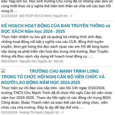
bão Yagi lịch sử. Học sinh trường Chu cũng đã có những việc làm vô
cùng thiết thực và ý nghĩa thể hiện tinh thần sẻ chia với các bạn HS
vùng lũ....
21/10/2024 - Đội TNTP Hồ Chí Minh | Nguồn tin : -/-
KẾ HOẠCH HOẠT ĐỘNG CỦA BAN TRUYỀN THÔNG và
ĐỌC SÁCH Năm học 2024 - 2025
Thực hiện nhiệm vụ lưu giữ và quảng bá những hình ảnh đẹp,
những hoạt động nổi bật ý nghĩa của các CLB, đồng thời tuyên
truyền, khơi gợi hứng thú đọc sách cjuar các em HS để từng bước
xây dựng và phát triển văn hoá đọc trong nhà trường, Ban Truyền
thông vfà Đọc sách xây dựng kế hoạch hoạt động cụ......
09/10/2024 - Nguyễn Hà | Nguồn tin : Nội bộ
TRƯỜNG CHU MẠNH TRINH LONG
TRỌNG TỔ CHỨC HỘI NGHỊ CÁN BỘ VIÊN CHỨC VÀ
NGƯỜI LAO ĐỘNG NĂM HỌC 2024-2025
Thực hiện sự chỉ đạo của cấp trên, vào hồi 14h ngày 3/10/2024,
trường THCS Chu Mạnh Trinh đã tổ chức Hội nghị Cán bộ viên chức
năm học 2024-2025. Tham dự Hội nghị có các đồng chí trong BGH,
Công đoàn, Đoàn Thanh niên và toàn thể cán bộ công chức, viên
chức của nhà trường. Đây là dịp để tập thể nhà......
03/10/2024 - Hoàng Thị Hạnh | Nguồn tin : -/-