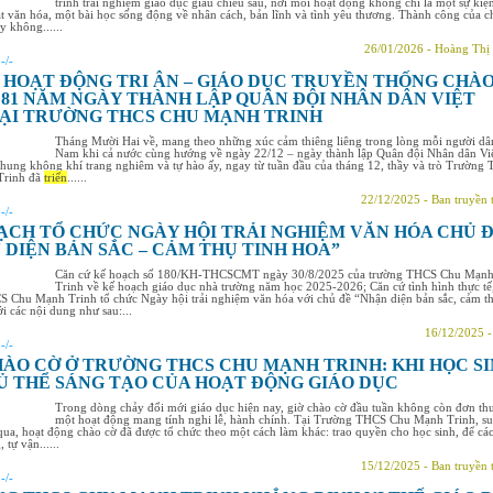
trình trải nghiệm giáo dục giàu chiều sâu, nơi mỗi hoạt động không chỉ là một sự kiệ
cắt văn hóa, một bài học sống động về nhân cách, bản lĩnh và tình yêu thương. Thành công của c
y không......
26/01/2026 - Hoàng Thị
:
-/-
 HOẠT ĐỘNG TRI ÂN – GIÁO DỤC TRUYỀN THỐNG CHÀ
81 NĂM NGÀY THÀNH LẬP QUÂN ĐỘI NHÂN DÂN VIỆT
ẠI TRƯỜNG THCS CHU MẠNH TRINH
Tháng Mười Hai về, mang theo những xúc cảm thiêng liêng trong lòng mỗi người dâ
Nam khi cả nước cùng hướng về ngày 22/12 – ngày thành lập Quân đội Nhân dân Vi
ung không khí trang nghiêm và tự hào ấy, ngay từ tuần đầu của tháng 12, thầy và trò Trường
Trinh đã
triển
......
22/12/2025 - Ban truyền 
:
-/-
ẠCH TỔ CHỨC NGÀY HỘI TRẢI NGHIỆM VĂN HÓA CHỦ Đ
 DIỆN BẢN SẮC – CẢM THỤ TINH HOA”
Căn cứ kế hoạch số 180/KH-THCSCMT ngày 30/8/2025 của trường THCS Chu Mạn
Trinh về kế hoạch giáo dục nhà trường năm học 2025-2026; Căn cứ tình hình thực tế
 Chu Mạnh Trinh tổ chức Ngày hội trải nghiệm văn hóa với chủ đề “Nhận diện bản sắc, cảm t
ới các nội dung như sau:...
16/12/2025 
:
-/-
HÀO CỜ Ở TRƯỜNG THCS CHU MẠNH TRINH: KHI HỌC S
Ủ THỂ SÁNG TẠO CỦA HOẠT ĐỘNG GIÁO DỤC
Trong dòng chảy đổi mới giáo dục hiện nay, giờ chào cờ đầu tuần không còn đơn thu
một hoạt động mang tính nghi lễ, hành chính. Tại Trường THCS Chu Mạnh Trinh, su
ua, hoạt động chào cờ đã được tổ chức theo một cách làm khác: trao quyền cho học sinh, để cá
 tự vận......
15/12/2025 - Ban truyền 
:
-/-