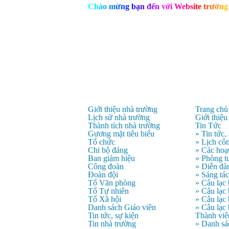
C
h
à
o
m
ừ
n
g
b
ạ
n
đ
ế
n
v
ớ
i
W
e
b
s
i
t
e
t
r
ư
ờ
n
g
Giới thiệu nhà trường
Trang chủ
Lịch sử nhà trường
Giới thiệu
Thành tích nhà trường
Tin Tức
Gương mặt tiêu biểu
» Tin tức,
Tổ chức
» Lịch côn
Chi bộ đảng
» Các hoạ
Ban giám hiệu
» Phòng t
Công đoàn
» Diễn đà
Đoàn đội
» Sáng tá
Tổ Văn phòng
» Câu lạc
Tổ Tự nhiên
» Câu lạ
Tổ Xã hội
» Câu lạc
Danh sách Giáo viên
» Câu lạc
Tin tức, sự kiện
Thành viê
Tin nhà trường
» Danh sá