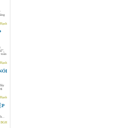
ở
sáng
 Hạnh
P
ề
số”,
 toàn
 Hạnh
NÓI
 Đây
ng
 Hạnh
ỆP
h...
- BGH