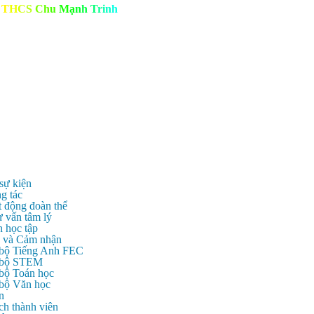
T
H
C
S
C
h
u
M
ạ
n
h
T
r
i
n
h
 sự kiện
g tác
t động đoàn thể
ư vấn tâm lý
n học tập
c và Cảm nhận
 bộ Tiếng Anh FEC
c bộ STEM
 bộ Toán học
 bộ Văn học
n
ch thành viên