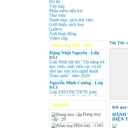
Đề thi
Văn bản
Phần mềm tiện ích
Thư viện
Danh mục sách thư viện
Giới thiệu sách hay
Gallery
Ảnh hoạt động
Video clip
Tin Tức
Bảng vàng 2020 - 2021
Đặng Nhật Nguyên - Lớp
8A1
Giải Nhất hội thi "Tài năng trẻ
học sinh, sinh viên các cơ sở
đào tạo văn hóa nghệ thuật
Toàn quốc" năm 2020
Nguyễn Minh Cương - Lớp
9A3
Giải DISTINCTION toàn
quốc Kỳ thi Toán Quốc tế
Kangaroo – IKMC 2020
Thống kê
Kết quả 
Nguyễn Minh Cương - Lớp
9A3
Đang truy
HÀNH 
Giải Ba kỳ thi chọn HSG cấp
DIỆN 
cập : 20
tỉnh môn Toán.
Hôm nay : 1345