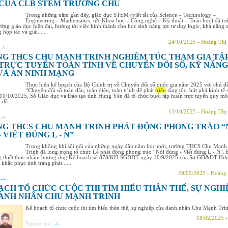
CỦA CLB STEM TRƯỜNG CHU
Trong những năm gần đây, giáo dục STEM (viết tắt của Science – Technology –
Engineering – Mathematics, tức Khoa học – Công nghệ – Kỹ thuật – Toán học) đã tr
ớng giáo dục hiện đại, hướng tới việc hình thành cho học sinh năng lực tư duy logic, khả năng 
 hợp tác và giải......
24/10/2025 - Hoàng Thị
:
-/-
G THCS CHU MẠNH TRINH NGHIÊM TÚC THAM GIA TẬ
TRỰC TUYẾN TOÀN TỈNH VỀ CHUYỂN ĐỔI SỐ, KỸ NĂNG
VÀ AN NINH MẠNG
Thực hiện kế hoạch của Bộ Chính trị về Chuyển đổi số quốc gia năm 2025 với chủ đ
“Chuyển đổi số toàn dân, toàn diện, toàn trình để phát
triển
tăng tốc, bứt phá kinh tế 
10/10/2025, Sở Giáo dục và Đào tạo tỉnh Hưng Yên đã tổ chức buổi tập huấn trực tuyến quy mô
đề:......
13/10/2025 - Hoàng Thị
:
-/-
G THCS CHU MẠNH TRINH PHÁT ĐỘNG PHONG TRÀO “
 VIẾT ĐÚNG L - N”
Trong không khí sôi nổi của những ngày đầu năm học mới, trường THCS Chu Mạnh
Trinh đã long trọng tổ chức Lễ phát động phong trào “Nói đúng - Viết đúng L - N”.
ng thiết thực nhằm hưởng ứng Kế hoạch số 878/KH-SGDĐT ngày 10/9/2025 của Sở GD&ĐT Hư
khắc phục tình trạng phát......
29/09/2025 - Hoàng
:
-/-
ẠCH TỔ CHỨC CUỘC THI TÌM HIỂU THÂN THẾ, SỰ NGHI
ANH NHÂN CHU MẠNH TRINH
Kế hoạch tổ chức cuộc thi tìm hiểu thên thế, sự nghiệp của danh nhân Chu Mạnh Trin
18/02/2025 
Nguồn tin :
-/-