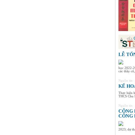
LỄ TỔ
học 2022-20
các thầy cô,
Nguồn tin 
KẾ HOẠ
Thực hiện 
THCS Chu 
Nguồn tin 
CÔNG 
CÔNG 
2023; dự th