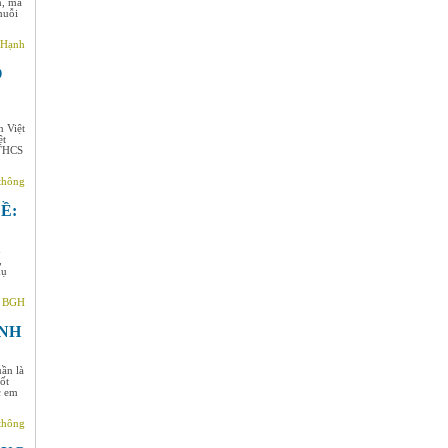
n, mà
huỗi
 Hạnh
O
n Việt
ệt
 THCS
thông
Ề:
h
,
hụ
- BGH
INH
ần là
ốt
c em
thông