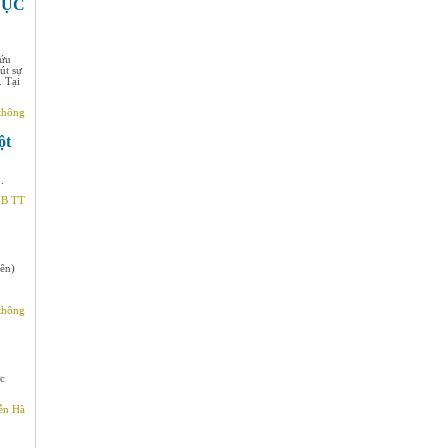
DỤC
cứu
út sự
. Tại
thông
ột
.
LB TT
ên)
thông
c
ễn Hà