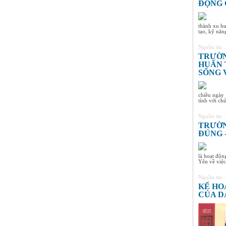
ĐỘNG 
8A3
HS xuất sắc nhất khối 8, điểm
trung bình đạt 9,4
thành xu hư
tạo, kỹ năng
Nguyễn Thị Ngọc Linh -
Lớp 9A3
Nguồn tin 
HS xuất sắc nhất khối 9, điểm
TRƯỜN
trung bình đạt 9,5
HUẤN 
SỐNG 
chiều ngày 
tỉnh với chủ 
Nguồn tin 
TRƯỜN
ĐÚNG -
là hoạt độ
Yên về việc 
Nguồn tin 
KẾ HO
CỦA D