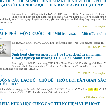
G THCS CHU MẠNH TRINH KHẲNG ĐỊNH VỊ THẾ GIÁO 
TẠO VỚI GIẢI NHÌ CUỘC THI KHOA HỌC KĨ THUẬT CẤP
Từ ngày 11 đến 13/12/2025, tại Trường THPT Chuyên Hưng Yên, Cuộc thi Nghiên 
khoa học kĩ thuật cấp tỉnh dành cho học sinh THCS và THPT đã diễn ra sôi nổi, thu h
a nhiều dự án có chất lượng chuyên môn cao, giàu tính sáng tạo và khả năng ứng dụng thực tiễn
tuệ này,......
15/12/2025 - Ban truyền 
:
-/-
CH PHÁT ĐỘNG CUỘC THI “Mỗi trang sách - Một ước mơ,m
ai”
KẾ HOẠCH PHÁT ĐỘNG CUỘC THI “Mỗi trang sách - Một ước mơ,một tương lai”..
10/12/2025 - C
Nguồn tin :
-/-
Sinh hoạt chuyên môn cụm 1 về Hoạt động Trải nghiệm –
Hướng nghiệp tại trường THCS Chu Mạnh Trinh
Sáng ngày 1/11/2025, tại trường THCS Chu Mạnh Trinh (xã Văn Giang, tỉnh Hưng Y
đã diễn ra buổi Sinh hoạt chuyên môn cụm 1 với chuyên đề Hoạt động trải nghiệm –
p dành cho học sinh cấp THCS....
03/11/2025 - Ban truyền 
:
-/-
ĐỘNG CÂU LẠC BỘ - CHỦ ĐỀ "TRÒ CHƠI DÂN GIAN- SẮC
UỔI THƠ"
kế hoạch hoạt động giáo dục của nhà trường, của tổ KHXH, Câu lạc bộ Văn học
triển
khai
tổ chứ
âu lạc bộ vời chủ đề 1 "TRò choi dân gian - Sắc màu tuổi thơ"...
24/10/2025 - Nguy
:
-/-
 PHÁ KHOA HỌC CÙNG CÁC THÍ NGHIỆM VUI” HOẠT