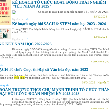
KẾ HOẠCH TỔ CHỨC HOẠT ĐỘNG TRẢI NGHIỆM
"TẾT NHÂN ÁI 2025"
Kế hoạch tổ chức hoạt động trải nghiệm TẾT NHÂN ÁI 2025..
15/12/2024 
Nguồn tin :
-/-
Kế hoạch ngày hội SÁCH & STEM năm học 2023 - 2024
Trường THCS Chu Mạnh Trinh thông báo Kế hoạch ngày hội SÁCH & STEM năm h
2023 - 2024...
12/03/2024 
Nguồn tin :
-/-
NG KẾT NĂM HỌC 2022-2023
Hôm nay, ngày 30/5/2023,trong tiết trời oi nóng của mùa hè, trường THCS Chu Mạn
Trinh long trọng tổ chức Lễ tổng kết và trao giải thưởng Chu Mạnh Trinh lần thứ 11
23. Buổi lễ đã diễn ra thành công với sự góp mặt đông đủ của Ban giám hiệu nhà trường, toàn 
 các em học......
31/05/2023 - B
:
-/-
CH Tổ chức Cuộc thi Đại sứ Văn hóa đọc năm 2023
hiệm vụ năm học của nhà trường; thực hiện kế hoạch của CLB Văn học Câu lạc bộ Văn học trườ
Mạnh Trinh
triển
khai
và phát động Cuộc thi “Đại sứ Văn hóa đọc năm 2023”....
08/04/2023 - Nguyễn T
:
sáng tác
ĐOÀN TRƯỜNG THCS CHU MẠNH TRINH TỔ CHỨC THÀ
ĐẠI HỘI CÔNG ĐOÀN NHIỆM KỲ 2023-2028
Chiều ngày 09/3/2023, Công đoàn Trường THCS Chu Mạnh Trinh, đã tổ chức Đại hộ
công đoàn nhiệm kỳ 2023 – 2028, báo cáo kết quả thực hiện nhiệm vụ nhiệm kỳ 201
ảo phương hướng, mục tiêu, nhiệm vụ trọng tâm nhiệm kỳ 2023 – 2028....