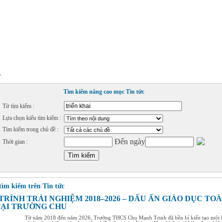
»
Tìm kiếm nâng cao mục Tin tức
Từ tìm kiếm :
Lựa chọn kiểu tìm kiếm :
Tìm kiếm trong chủ đề :
Đến ngày
Thời gian :
tìm kiếm trên Tin tức
TRÌNH TRẢI NGHIỆM 2018–2026 – DẤU ẤN GIÁO DỤC TO
TẠI TRƯỜNG CHU
Từ năm 2018 đến năm 2026, Trường THCS Chu Mạnh Trinh đã bền bỉ kiến tạo một